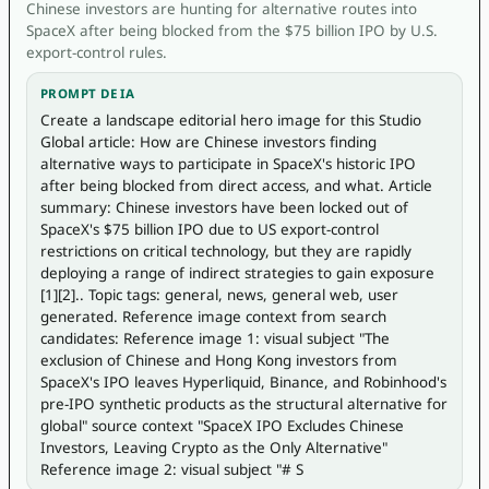
Chinese investors are hunting for alternative routes into
SpaceX after being blocked from the $75 billion IPO by U.S.
export-control rules.
PROMPT DE IA
Create a landscape editorial hero image for this Studio 
Global article: How are Chinese investors finding 
alternative ways to participate in SpaceX's historic IPO 
after being blocked from direct access, and what. Article 
summary: Chinese investors have been locked out of 
SpaceX's $75 billion IPO due to US export-control 
restrictions on critical technology, but they are rapidly 
deploying a range of indirect strategies to gain exposure 
[1][2].. Topic tags: general, news, general web, user 
generated. Reference image context from search 
candidates: Reference image 1: visual subject "The 
exclusion of Chinese and Hong Kong investors from 
SpaceX's IPO leaves Hyperliquid, Binance, and Robinhood's 
pre-IPO synthetic products as the structural alternative for 
global" source context "SpaceX IPO Excludes Chinese 
Investors, Leaving Crypto as the Only Alternative" 
Reference image 2: visual subject "# S