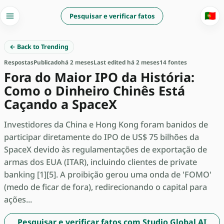
🇵🇹
Pesquisar e verificar fatos
← Back to Trending
Respostas
Publicado
há 2 meses
Last edited há 2 meses
14 fontes
Fora do Maior IPO da História:
Como o Dinheiro Chinês Está
Caçando a SpaceX
Investidores da China e Hong Kong foram banidos de
participar diretamente do IPO de US$ 75 bilhões da
SpaceX devido às regulamentações de exportação de
armas dos EUA (ITAR), incluindo clientes de private
banking [1][5]. A proibição gerou uma onda de 'FOMO'
(medo de ficar de fora), redirecionando o capital para
ações...
Pesquisar e verificar fatos com Studio Global AI