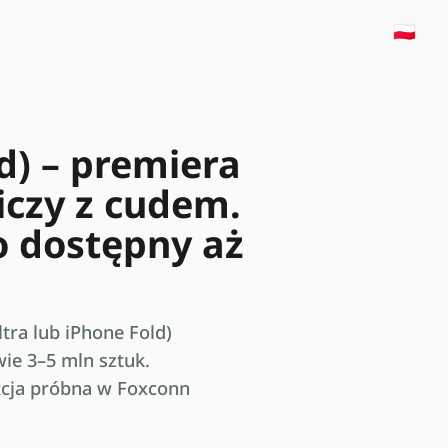
🇵🇱
d) – premiera
iczy z cudem.
o dostępny aż
tra lub iPhone Fold)
wie 3–5 mln sztuk.
kcja próbna w Foxconn