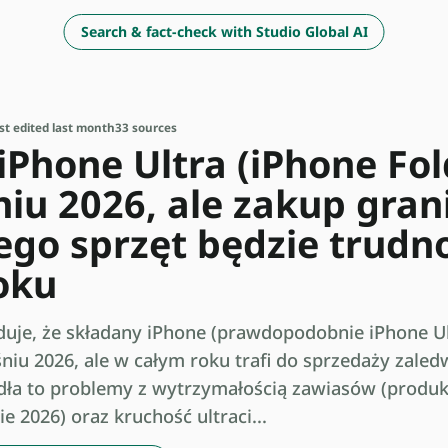
Search & fact-check with Studio Global AI
st edited last month
33 sources
iPhone Ultra (iPhone Fol
iu 2026, ale zakup gran
ego sprzęt będzie trudn
oku
uje, że składany iPhone (prawdopodobnie iPhone Ul
niu 2026, ale w całym roku trafi do sprzedaży zaled
dła to problemy z wytrzymałością zawiasów (produ
 2026) oraz kruchość ultraci...