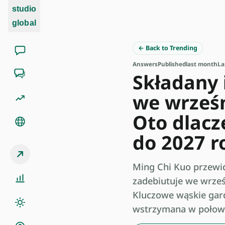
studio
global
← Back to Trending
Answers
Published
last month
La
Składany 
we wrześn
Oto dlacz
do 2027 r
Ming Chi Kuo przewid
zadebiutuje we wrześ
Kluczowe wąskie gar
wstrzymana w połowie