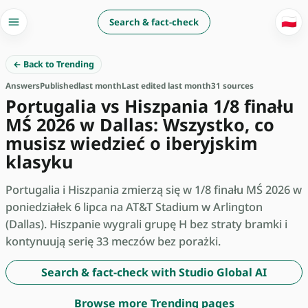
🇵🇱
Search & fact-check
← Back to Trending
Answers
Published
last month
Last edited last month
31 sources
Portugalia vs Hiszpania 1/8 finału
MŚ 2026 w Dallas: Wszystko, co
musisz wiedzieć o iberyjskim
klasyku
Portugalia i Hiszpania zmierzą się w 1/8 finału MŚ 2026 w
poniedziałek 6 lipca na AT&T Stadium w Arlington
(Dallas). Hiszpanie wygrali grupę H bez straty bramki i
kontynuują serię 33 meczów bez porażki.
Search & fact-check with Studio Global AI
Browse more Trending pages