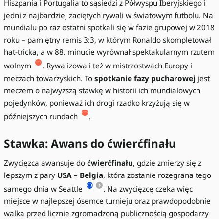
Hiszpania i Portugalia to sąsiedzi z Półwyspu Iberyjskiego i
jedni z najbardziej zaciętych rywali w światowym futbolu. Na
mundialu po raz ostatni spotkali się w fazie grupowej w 2018
roku – pamiętny remis 3:3, w którym Ronaldo skompletował
hat-tricka, a w 88. minucie wyrównał spektakularnym rzutem
wolnym
. Rywalizowali też w mistrzostwach Europy i
meczach towarzyskich. To
spotkanie fazy pucharowej
jest
meczem o najwyższą stawkę w historii ich mundialowych
pojedynków, ponieważ ich drogi rzadko krzyżują się w
późniejszych rundach
.
Stawka: Awans do ćwierćfinału
Zwycięzca awansuje do
ćwierćfinału
, gdzie zmierzy się z
lepszym z pary
USA – Belgia
, która zostanie rozegrana tego
samego dnia w Seattle
. Na zwycięzcę czeka więc
miejsce w najlepszej ósemce turnieju oraz prawdopodobnie
walka przed licznie zgromadzoną publicznością gospodarzy