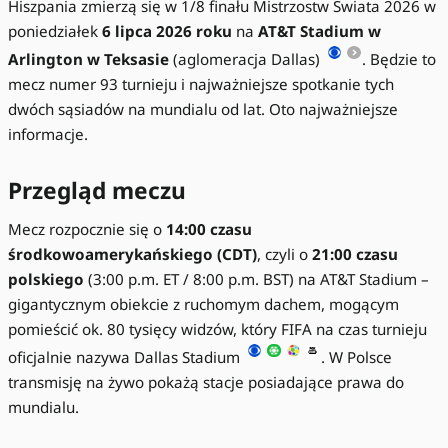
Hiszpania zmierzą się w 1/8 finału Mistrzostw Świata 2026 w
poniedziałek
6 lipca 2026 roku
na
AT&T Stadium w
Arlington w Teksasie
(aglomeracja Dallas)
. Będzie to
mecz numer 93 turnieju i najważniejsze spotkanie tych
dwóch sąsiadów na mundialu od lat. Oto najważniejsze
informacje.
Przegląd meczu
Mecz rozpocznie się o
14:00 czasu
środkowoamerykańskiego (CDT)
, czyli o
21:00 czasu
polskiego
(3:00 p.m. ET / 8:00 p.m. BST) na AT&T Stadium –
gigantycznym obiekcie z ruchomym dachem, mogącym
pomieścić ok. 80 tysięcy widzów, który FIFA na czas turnieju
oficjalnie nazywa Dallas Stadium
. W Polsce
transmisję na żywo pokażą stacje posiadające prawa do
mundialu.