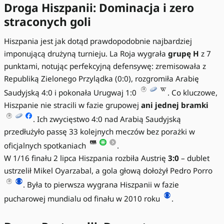
Droga Hiszpanii: Dominacja i zero
straconych goli
Hiszpania jest jak dotąd prawdopodobnie najbardziej
imponującą drużyną turnieju. La Roja wygrała
grupę H
z 7
punktami, notując perfekcyjną defensywę: zremisowała z
Republiką Zielonego Przylądka (0:0), rozgromiła Arabię
Saudyjską 4:0 i pokonała Urugwaj 1:0
. Co kluczowe,
Hiszpanie nie stracili w fazie grupowej
ani jednej bramki
. Ich zwycięstwo 4:0 nad Arabią Saudyjską
przedłużyło passę 33 kolejnych meczów bez porażki w
oficjalnych spotkaniach
.
W 1/16 finału 2 lipca Hiszpania rozbiła Austrię
3:0
– dublet
ustrzelił Mikel Oyarzabal, a gola głową dołożył Pedro Porro
. Była to pierwsza wygrana Hiszpanii w fazie
pucharowej mundialu od finału w 2010 roku
.