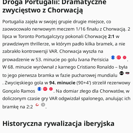
Droga Portugalii: Dramatyczne
zwycięstwo z Chorwacją
Portugalia zajęła w swojej grupie drugie miejsce, co
zaowocowało nerwowym meczem 1/16 finału z Chorwacją. 2
lipca w Toronto Portugalczycy pokonali Chorwację
2:1
w
prawdziwym thrillerze, w którym padło kilka bramek, a nie
zabrakło kontrowersji VAR. Chorwacja wyszła na
prowadzenie w 53. minucie po golu Ivana Perisicia
.
W 68. minucie wyrównał z karnego Cristiano Ronaldo – była
to jego pierwsza bramka w fazie pucharowej mundialu
. Zwycięskiego gola w
94. minucie
(90+4') strzelił rezerwowy
Gonçalo Ramos
. Na domiar złego dla Chorwatów, w
doliczonym czasie gry VAR odgwizdał spalonego, anulując ich
bramkę na 2:2
.
Historyczna rywalizacja iberyjska