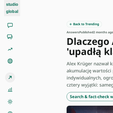
studio
global
← Back to Trending
Answers
Published
2 months ag
Dlaczego 
'upadłą k
Alex Krüger nazwał k
akumulację wartości 
indywidualnych, ogro
cztery wyjątki: samego
Search & fact-check w