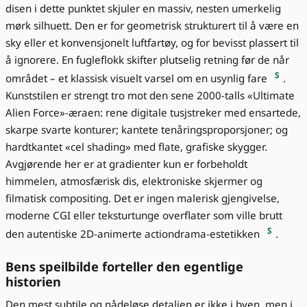
disen i dette punktet skjuler en massiv, nesten umerkelig
mørk silhuett. Den er for geometrisk strukturert til å være en
sky eller et konvensjonelt luftfartøy, og for bevisst plassert til
å ignorere. En fugleflokk skifter plutselig retning før de når
S
området – et klassisk visuelt varsel om en usynlig fare
.
Kunststilen er strengt tro mot den sene 2000-talls «Ultimate
Alien Force»-æraen: rene digitale tusjstreker med ensartede,
skarpe svarte konturer; kantete tenåringsproporsjoner; og
hardtkantet «cel shading» med flate, grafiske skygger.
Avgjørende her er at gradienter kun er forbeholdt
himmelen, atmosfærisk dis, elektroniske skjermer og
filmatisk compositing. Det er ingen malerisk gjengivelse,
moderne CGI eller teksturtunge overflater som ville brutt
S
den autentiske 2D-animerte actiondrama-estetikken
.
Bens speilbilde forteller den egentlige
historien
Den mest subtile og nådeløse detaljen er ikke i byen, men i