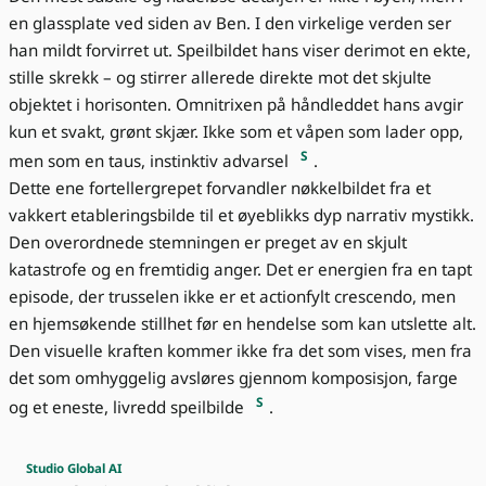
en glassplate ved siden av Ben. I den virkelige verden ser
han mildt forvirret ut. Speilbildet hans viser derimot en ekte,
stille skrekk – og stirrer allerede direkte mot det skjulte
objektet i horisonten. Omnitrixen på håndleddet hans avgir
kun et svakt, grønt skjær. Ikke som et våpen som lader opp,
S
men som en taus, instinktiv advarsel
.
Dette ene fortellergrepet forvandler nøkkelbildet fra et
vakkert etableringsbilde til et øyeblikks dyp narrativ mystikk.
Den overordnede stemningen er preget av en skjult
katastrofe og en fremtidig anger. Det er energien fra en tapt
episode, der trusselen ikke er et actionfylt crescendo, men
en hjemsøkende stillhet før en hendelse som kan utslette alt.
Den visuelle kraften kommer ikke fra det som vises, men fra
det som omhyggelig avsløres gjennom komposisjon, farge
S
og et eneste, livredd speilbilde
.
Studio Global AI