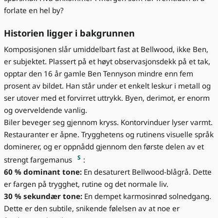
forlate en hel by?
Historien ligger i bakgrunnen
Komposisjonen slår umiddelbart fast at Bellwood, ikke Ben,
er subjektet. Plassert på et høyt observasjonsdekk på et tak,
opptar den 16 år gamle Ben Tennyson mindre enn fem
prosent av bildet. Han står under et enkelt leskur i metall og
ser utover med et forvirret uttrykk. Byen, derimot, er enorm
og overveldende vanlig.
Biler beveger seg gjennom kryss. Kontorvinduer lyser varmt.
Restauranter er åpne. Trygghetens og rutinens visuelle språk
dominerer, og er oppnådd gjennom den første delen av et
S
strengt fargemanus
:
60 % dominant tone:
En desaturert Bellwood-blågrå. Dette
er fargen på trygghet, rutine og det normale liv.
30 % sekundær tone:
En dempet karmosinrød solnedgang.
Dette er den subtile, snikende følelsen av at noe er