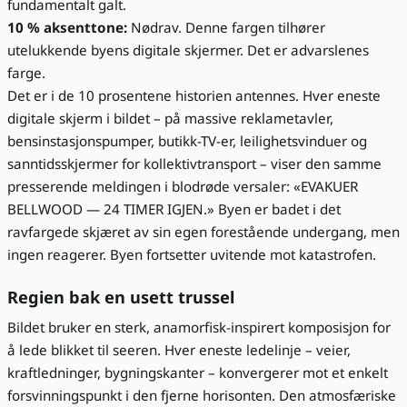
fundamentalt galt.
10 % aksenttone:
Nødrav. Denne fargen tilhører
utelukkende byens digitale skjermer. Det er advarslenes
farge.
Det er i de 10 prosentene historien antennes. Hver eneste
digitale skjerm i bildet – på massive reklametavler,
bensinstasjonspumper, butikk-TV-er, leilighetsvinduer og
sanntidsskjermer for kollektivtransport – viser den samme
presserende meldingen i blodrøde versaler: «EVAKUER
BELLWOOD — 24 TIMER IGJEN.» Byen er badet i det
ravfargede skjæret av sin egen forestående undergang, men
ingen reagerer. Byen fortsetter uvitende mot katastrofen.
Regien bak en usett trussel
Bildet bruker en sterk, anamorfisk-inspirert komposisjon for
å lede blikket til seeren. Hver eneste ledelinje – veier,
kraftledninger, bygningskanter – konvergerer mot et enkelt
forsvinningspunkt i den fjerne horisonten. Den atmosfæriske