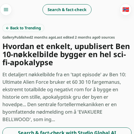
🇳🇴
Search & fact-check
← Back to Trending
Gallery
Published
2 months ago
Last edited 2 months ago
0 sources
Hvordan et enkelt, upublisert Ben
10-nøkkelbilde bygger en hel sci-
fi-apokalypse
Et detaljert nøkkelbilde fra en 'tapt episode' av Ben 10:
Ultimate Alien Force bruker et 60 30 10 fargemanus,
ekstremt totalbilde og negativt rom for å bygge en
historie om stille, apokalyptisk gru der byen er
hovedpe... Den sentrale fortellermekanikken er en
byomfattende nødmelding om å 'EVAKUERE
BELLWOOD', som ing...
Search & fact-check with Studio Global AI