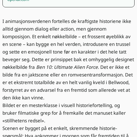
I animasjonsverdenen fortelles de kraftigste historiene ikke
alltid gjennom dialog eller action, men gjennom
komposisjon. Et enkelt nøkkelbilde – et frossent øyeblikk av
en scene – kan bygge en hel verden, introdusere en trussel
og sette en emosjonell tone før en karakter i det hele tatt
beveger seg. Dette er prinsippet bak et omhyggelig designet
nøkkelbilde fra
Ben 10: Ultimate Alien Force
. Det er ikke et
bilde fra en jaktscene eller en romvesentransformasjon. Det
er et ekstremt totalbilde av en helt vanlig kveld i Bellwood,
forstyrret av en advarsel fra en fremtid som allerede vet at
den ikke kan vinne.
Bildet er en mesterklasse i visuell historiefortelling, og
bruker filmatiske grep for å fremkalle det manuset kaller
«stillhetens redsel».
Scenen er bygget på et enkelt, skremmende historie-
spørsmål: Hva ankommer i morgen som får fremtiden til å