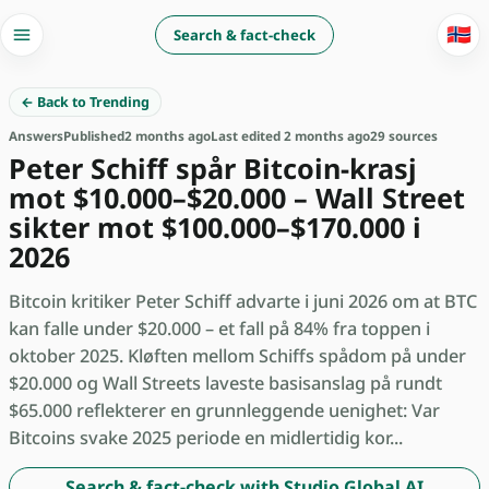
🇳🇴
Search & fact-check
← Back to Trending
Answers
Published
2 months ago
Last edited 2 months ago
29 sources
Peter Schiff spår Bitcoin-krasj
mot $10.000–$20.000 – Wall Street
sikter mot $100.000–$170.000 i
2026
Bitcoin kritiker Peter Schiff advarte i juni 2026 om at BTC
kan falle under $20.000 – et fall på 84% fra toppen i
oktober 2025. Kløften mellom Schiffs spådom på under
$20.000 og Wall Streets laveste basisanslag på rundt
$65.000 reflekterer en grunnleggende uenighet: Var
Bitcoins svake 2025 periode en midlertidig kor...
Search & fact-check with Studio Global AI