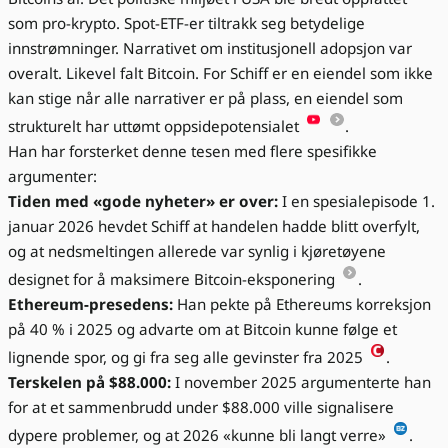
som pro-krypto. Spot-ETF-er tiltrakk seg betydelige
innstrømninger. Narrativet om institusjonell adopsjon var
overalt. Likevel falt Bitcoin. For Schiff er en eiendel som ikke
kan stige når alle narrativer er på plass, en eiendel som
strukturelt har uttømt oppsidepotensialet
.
Han har forsterket denne tesen med flere spesifikke
argumenter:
Tiden med «gode nyheter» er over:
I en spesialepisode 1.
januar 2026 hevdet Schiff at handelen hadde blitt overfylt,
og at nedsmeltingen allerede var synlig i kjøretøyene
designet for å maksimere Bitcoin-eksponering
.
Ethereum-presedens:
Han pekte på Ethereums korreksjon
på 40 % i 2025 og advarte om at Bitcoin kunne følge et
lignende spor, og gi fra seg alle gevinster fra 2025
.
Terskelen på $88.000:
I november 2025 argumenterte han
for at et sammenbrudd under $88.000 ville signalisere
dypere problemer, og at 2026 «kunne bli langt verre»
.