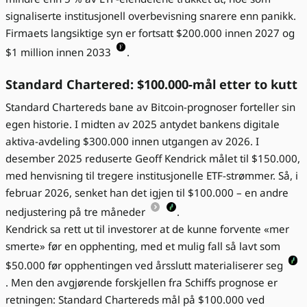
signaliserte institusjonell overbevisning snarere enn panikk.
Firmaets langsiktige syn er fortsatt $200.000 innen 2027 og
$1 million innen 2033
.
Standard Chartered: $100.000-mål etter to kutt
Standard Chartereds bane av Bitcoin-prognoser forteller sin
egen historie. I midten av 2025 antydet bankens digitale
aktiva-avdeling $300.000 innen utgangen av 2026. I
desember 2025 reduserte Geoff Kendrick målet til $150.000,
med henvisning til tregere institusjonelle ETF-strømmer. Så, i
februar 2026, senket han det igjen til $100.000 – en andre
nedjustering på tre måneder
.
Kendrick sa rett ut til investorer at de kunne forvente «mer
smerte» før en opphenting, med et mulig fall så lavt som
$50.000 før opphentingen ved årsslutt materialiserer seg
. Men den avgjørende forskjellen fra Schiffs prognose er
retningen: Standard Chartereds mål på $100.000 ved