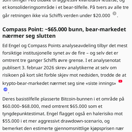
et konsolideringsområde i et bear-tilfelle. På tvers av alle tre
går retningen ikke via Schiffs verden under $20.000
.
Compass Point: ~$65.000 bunn, bear-markedet
nærmer seg slutten
Ed Engel og Compass Points analyseavdeling tilbyr det mest
forsiktige institusjonelle synet av de fire – og selv det er
omtrent tre ganger Schiffs øvre grense. I et analysenotat
publisert 3. februar 2026 skrev analytikerne at selv om
risikoen på kort sikt forble skjev mot nedsiden, trodde de at
krypto-bear-markedet nærmet seg sine «siste innings»
.
Deres basistilfelle plasserte Bitcoin-bunnen i et område på
$60.000–$68.000, med omtrent $65.000 som et
tyngdepunktestimat. Engel flagget også en halerisiko mot
$55.000 i et mer aggressivt drawdown-scenario, og
bemerket den estimerte gjennomsnittlige kjøpsprisen nær