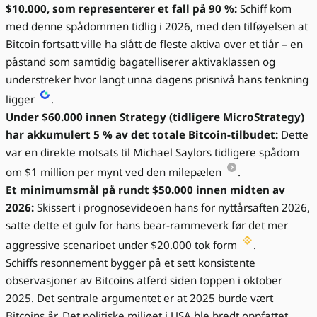
$10.000, som representerer et fall på 90 %:
Schiff kom
med denne spådommen tidlig i 2026, med den tilføyelsen at
Bitcoin fortsatt ville ha slått de fleste aktiva over et tiår – en
påstand som samtidig bagatelliserer aktivaklassen og
understreker hvor langt unna dagens prisnivå hans tenkning
ligger
.
Under $60.000 innen Strategy (tidligere MicroStrategy)
har akkumulert 5 % av det totale Bitcoin-tilbudet:
Dette
var en direkte motsats til Michael Saylors tidligere spådom
om $1 million per mynt ved den milepælen
.
Et minimumsmål på rundt $50.000 innen midten av
2026:
Skissert i prognosevideoen hans for nyttårsaften 2026,
satte dette et gulv for hans bear-rammeverk før det mer
aggressive scenarioet under $20.000 tok form
.
Schiffs resonnement bygger på et sett konsistente
observasjoner av Bitcoins atferd siden toppen i oktober
2025. Det sentrale argumentet er at 2025 burde vært
Bitcoins år. Det politiske miljøet i USA ble bredt oppfattet