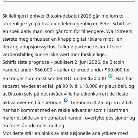
Skillelinjen i enhver Bitcoin-debatt i 2026 går mellom to
uforenlige syn på hva eiendelen egentlig er. Peter Schiff ser
en spekulativ mani som går tom for tilhengere. Wall Streets
største meglerhus ser en knapp digital råvare midt i en
flerårig adopsjonssyklus. Tallene partene fester til sine
verdensbilder, kunne ikke vært mer forskjellige.
Schiffs siste prognose – publisert 2. juni 2026, da Bitcoin
handlet under $66.000 – kaller et brudd under $50.000 for
en trigger som raskt sender BTC under $20.000
. Han har
separat hevdet at et fall på 90 % til $10.000 er plausibelt, og
at Bitcoin selv på det nivået ville ha utkonkurrert de fleste
aktiva over en tiårsperiode
. Gjennom 2025 og inn i 2026
har han kommet med en rekke advarsler som til sammen
maler et bilde av en utmattet handel, overfylte posisjoner og
en forestående nedsmelting.
Mot dette står en blokk av institusjonelle analytikere med