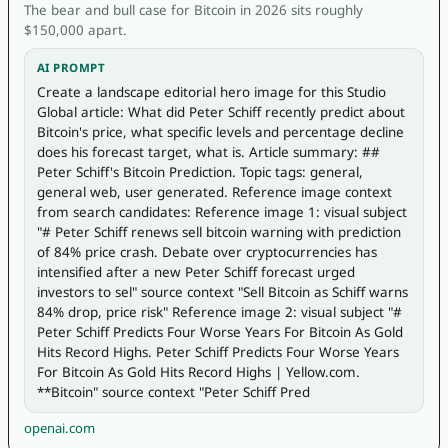
The bear and bull case for Bitcoin in 2026 sits roughly
$150,000 apart.
AI PROMPT
Create a landscape editorial hero image for this Studio 
Global article: What did Peter Schiff recently predict about 
Bitcoin's price, what specific levels and percentage decline 
does his forecast target, what is. Article summary: ## 
Peter Schiff's Bitcoin Prediction. Topic tags: general, 
general web, user generated. Reference image context 
from search candidates: Reference image 1: visual subject 
"# Peter Schiff renews sell bitcoin warning with prediction 
of 84% price crash. Debate over cryptocurrencies has 
intensified after a new Peter Schiff forecast urged 
investors to sel" source context "Sell Bitcoin as Schiff warns 
84% drop, price risk" Reference image 2: visual subject "# 
Peter Schiff Predicts Four Worse Years For Bitcoin As Gold 
Hits Record Highs. Peter Schiff Predicts Four Worse Years 
For Bitcoin As Gold Hits Record Highs | Yellow.com. 
**Bitcoin" source context "Peter Schiff Pred
openai.com