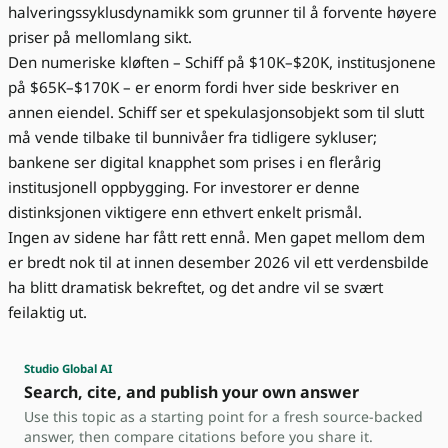
halveringssyklusdynamikk som grunner til å forvente høyere
priser på mellomlang sikt.
Den numeriske kløften – Schiff på $10K–$20K, institusjonene
på $65K–$170K – er enorm fordi hver side beskriver en
annen eiendel. Schiff ser et spekulasjonsobjekt som til slutt
må vende tilbake til bunnivåer fra tidligere sykluser;
bankene ser digital knapphet som prises i en flerårig
institusjonell oppbygging. For investorer er denne
distinksjonen viktigere enn ethvert enkelt prismål.
Ingen av sidene har fått rett ennå. Men gapet mellom dem
er bredt nok til at innen desember 2026 vil ett verdensbilde
ha blitt dramatisk bekreftet, og det andre vil se svært
feilaktig ut.
Studio Global AI
Search, cite, and publish your own answer
Use this topic as a starting point for a fresh source-backed
answer, then compare citations before you share it.