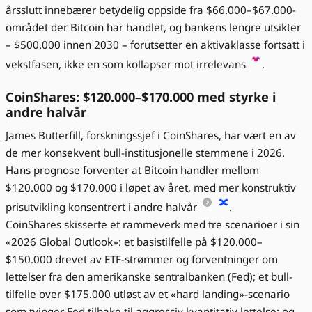
årsslutt innebærer betydelig oppside fra $66.000–$67.000-
området der Bitcoin har handlet, og bankens lengre utsikter
– $500.000 innen 2030 – forutsetter en aktivaklasse fortsatt i
vekstfasen, ikke en som kollapser mot irrelevans
.
CoinShares: $120.000–$170.000 med styrke i
andre halvår
James Butterfill, forskningssjef i CoinShares, har vært en av
de mer konsekvent bull-institusjonelle stemmene i 2026.
Hans prognose forventer at Bitcoin handler mellom
$120.000 og $170.000 i løpet av året, med mer konstruktiv
prisutvikling konsentrert i andre halvår
.
CoinShares skisserte et rammeverk med tre scenarioer i sin
«2026 Global Outlook»: et basistilfelle på $120.000–
$150.000 drevet av ETF-strømmer og forventninger om
lettelser fra den amerikanske sentralbanken (Fed); et bull-
tilfelle over $175.000 utløst av et «hard landing»-scenario
som tvinger Fed tilbake til aggressiv kvantitativ lettelse; og