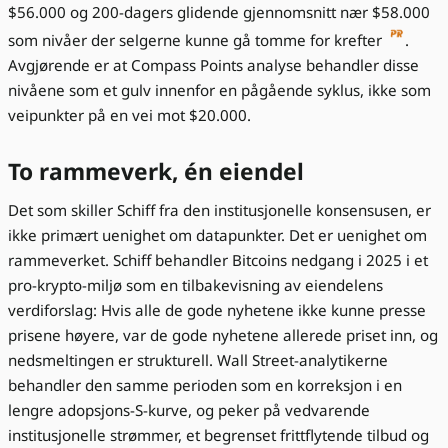
$56.000 og 200-dagers glidende gjennomsnitt nær $58.000
som nivåer der selgerne kunne gå tomme for krefter
.
Avgjørende er at Compass Points analyse behandler disse
nivåene som et gulv innenfor en pågående syklus, ikke som
veipunkter på en vei mot $20.000.
To rammeverk, én eiendel
Det som skiller Schiff fra den institusjonelle konsensusen, er
ikke primært uenighet om datapunkter. Det er uenighet om
rammeverket. Schiff behandler Bitcoins nedgang i 2025 i et
pro-krypto-miljø som en tilbakevisning av eiendelens
verdiforslag: Hvis alle de gode nyhetene ikke kunne presse
prisene høyere, var de gode nyhetene allerede priset inn, og
nedsmeltingen er strukturell. Wall Street-analytikerne
behandler den samme perioden som en korreksjon i en
lengre adopsjons-S-kurve, og peker på vedvarende
institusjonelle strømmer, et begrenset frittflytende tilbud og