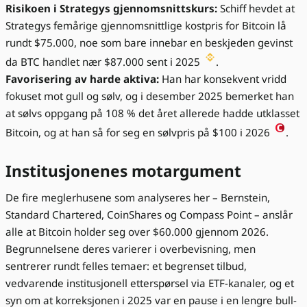
Risikoen i Strategys gjennomsnittskurs:
Schiff hevdet at
Strategys femårige gjennomsnittlige kostpris for Bitcoin lå
rundt $75.000, noe som bare innebar en beskjeden gevinst
da BTC handlet nær $87.000 sent i 2025
.
Favorisering av harde aktiva:
Han har konsekvent vridd
fokuset mot gull og sølv, og i desember 2025 bemerket han
at sølvs oppgang på 108 % det året allerede hadde utklasset
Bitcoin, og at han så for seg en sølvpris på $100 i 2026
.
Institusjonenes motargument
De fire meglerhusene som analyseres her – Bernstein,
Standard Chartered, CoinShares og Compass Point – anslår
alle at Bitcoin holder seg over $60.000 gjennom 2026.
Begrunnelsene deres varierer i overbevisning, men
sentrerer rundt felles temaer: et begrenset tilbud,
vedvarende institusjonell etterspørsel via ETF-kanaler, og et
syn om at korreksjonen i 2025 var en pause i en lengre bull-