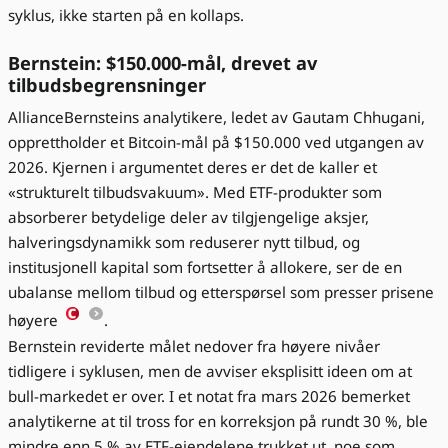
syklus, ikke starten på en kollaps.
Bernstein: $150.000-mål, drevet av
tilbudsbegrensninger
AllianceBernsteins analytikere, ledet av Gautam Chhugani,
opprettholder et Bitcoin-mål på $150.000 ved utgangen av
2026. Kjernen i argumentet deres er det de kaller et
«strukturelt tilbudsvakuum». Med ETF-produkter som
absorberer betydelige deler av tilgjengelige aksjer,
halveringsdynamikk som reduserer nytt tilbud, og
institusjonell kapital som fortsetter å allokere, ser de en
ubalanse mellom tilbud og etterspørsel som presser prisene
høyere
.
Bernstein reviderte målet nedover fra høyere nivåer
tidligere i syklusen, men de avviser eksplisitt ideen om at
bull-markedet er over. I et notat fra mars 2026 bemerket
analytikerne at til tross for en korreksjon på rundt 30 %, ble
mindre enn 5 % av ETF-eiendelene trukket ut, noe som