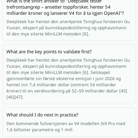
What is the short answer to "DeepSeek tester
trefrontsangrep – ansetter toppforsker, henter 54
milliarder kroner og lanserer V4 for å ta igjen OpenAI"?
DeepSeek har hentet den anerkjente Tsinghua forskeren Gu
Yuxian, ekspert på kunnskapsdestillering og opphavsmann
til den mye siterte MiniLLM metoden [6].
What are the key points to validate first?
DeepSeek har hentet den anerkjente Tsinghua forskeren Gu
Yuxian, ekspert på kunnskapsdestillering og opphavsmann
til den mye siterte MiniLLM metoden [6]. Selskapet
gjennomførte sin første eksterne emisjon i juni 2026 og
hentet inn 7,4 milliarder dollar (omtrent 54 milliarder
kroner) til en verdivurdering på 52–59 milliarder dollar [45]
[46][47].
What should I do next in practice?
Den kommende fullversjonen av V4 modellen (V4 Pro med
1,6 billioner parametre og 1 mill.