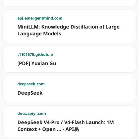
api.emergentmind.com
MiniLLM: Knowledge Distillation of Large
Language Models
t1101675.github.io
[PDF] Yuxian Gu
deepseek.com
DeepSeek
docs.apiyi.com
DeepSeek V4-Pro / V4-Flash Launch: 1M
Context + Open ... - API易