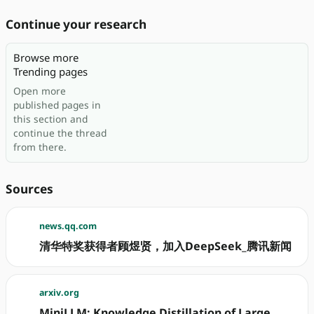
Continue your research
Browse more
Trending pages
Open more
published pages in
this section and
continue the thread
from there.
Sources
news.qq.com
清华特奖获得者顾煜贤，加入DeepSeek_腾讯新闻
arxiv.org
MiniLLM: Knowledge Distillation of Large