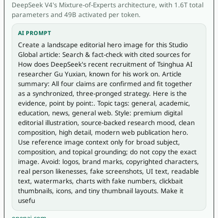
DeepSeek V4's Mixture-of-Experts architecture, with 1.6T total
parameters and 49B activated per token.
AI PROMPT
Create a landscape editorial hero image for this Studio 
Global article: Search & fact-check with cited sources for 
How does DeepSeek's recent recruitment of Tsinghua AI 
researcher Gu Yuxian, known for his work on. Article 
summary: All four claims are confirmed and fit together 
as a synchronized, three-pronged strategy. Here is the 
evidence, point by point:. Topic tags: general, academic, 
education, news, general web. Style: premium digital 
editorial illustration, source-backed research mood, clean 
composition, high detail, modern web publication hero. 
Use reference image context only for broad subject, 
composition, and topical grounding; do not copy the exact 
image. Avoid: logos, brand marks, copyrighted characters, 
real person likenesses, fake screenshots, UI text, readable 
text, watermarks, charts with fake numbers, clickbait 
thumbnails, icons, and tiny thumbnail layouts. Make it 
usefu