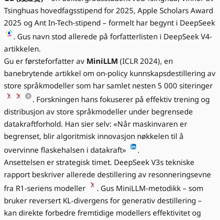
Tsinghuas hovedfagsstipend for 2025, Apple Scholars Award
2025 og Ant In-Tech-stipend – formelt har begynt i DeepSeek
. Gus navn stod allerede på forfatterlisten i DeepSeek V4-
artikkelen.
Gu er førsteforfatter av
MiniLLM
(ICLR 2024), en
banebrytende artikkel om on-policy kunnskapsdestillering av
store språkmodeller som har samlet nesten 5 000 siteringer
. Forskningen hans fokuserer på effektiv trening og
distribusjon av store språkmodeller under begrensede
datakraftforhold. Han sier selv: «Når maskinvaren er
begrenset, blir algoritmisk innovasjon nøkkelen til å
overvinne flaskehalsen i datakraft»
.
Ansettelsen er strategisk timet. DeepSeek V3s tekniske
rapport beskriver allerede destillering av resonneringsevne
fra R1-seriens modeller
. Gus MiniLLM-metodikk – som
bruker reversert KL-divergens for generativ destillering –
kan direkte forbedre fremtidige modellers effektivitet og