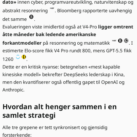
dato»
innen cyber, programvareutvikling, naturvitenskap og
abstrakt resonnering
. Bloomberg rapporterte uavhengig
det samme
.
Evalueringen viste imidlertid også at V4-Pro
ligger omtrent
åtte måneder bak ledende amerikanske
forkantmodeller
på resonnering og matematikk
. I
estimerte Elo-score fikk V4 Pro rundt 800, mens GPT-5.5 fikk
1260
.
Dette er en kritisk nyanse: betegnelsen «mest kapable
kinesiske modell» bekrefter DeepSeeks lederskap i Kina,
men den kvantifiserer også offentlig gapet til OpenAI og
Anthropic.
Hvordan alt henger sammen i en
samlet strategi
Alle tre grepene er tett synkronisert og gjensidig
forsterkende: