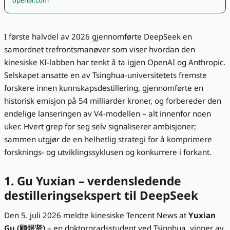
openai.com
I første halvdel av 2026 gjennomførte DeepSeek en
samordnet trefrontsmanøver som viser hvordan den
kinesiske KI-labben har tenkt å ta igjen OpenAI og Anthropic.
Selskapet ansatte en av Tsinghua-universitetets fremste
forskere innen kunnskapsdestillering, gjennomførte en
historisk emisjon på 54 milliarder kroner, og forbereder den
endelige lanseringen av V4-modellen – alt innenfor noen
uker. Hvert grep for seg selv signaliserer ambisjoner;
sammen utgjør de en helhetlig strategi for å komprimere
forsknings- og utviklingssyklusen og konkurrere i forkant.
1. Gu Yuxian – verdensledende
destilleringsekspert til DeepSeek
Den 5. juli 2026 meldte kinesiske Tencent News at
Yuxian
Gu (顾煜贤)
– en doktorgradsstudent ved Tsinghua, vinner av