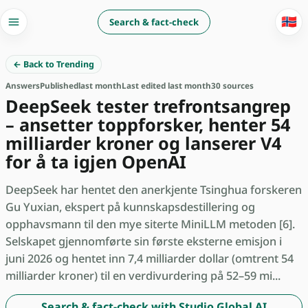
🇳🇴
Search & fact-check
← Back to Trending
Answers
Published
last month
Last edited last month
30 sources
DeepSeek tester trefrontsangrep
– ansetter toppforsker, henter 54
milliarder kroner og lanserer V4
for å ta igjen OpenAI
DeepSeek har hentet den anerkjente Tsinghua forskeren
Gu Yuxian, ekspert på kunnskapsdestillering og
opphavsmann til den mye siterte MiniLLM metoden [6].
Selskapet gjennomførte sin første eksterne emisjon i
juni 2026 og hentet inn 7,4 milliarder dollar (omtrent 54
milliarder kroner) til en verdivurdering på 52–59 mi...
Search & fact-check with Studio Global AI