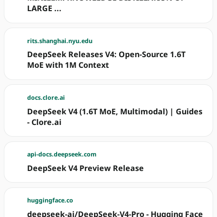
LARGE ...
rits.shanghai.nyu.edu
DeepSeek Releases V4: Open-Source 1.6T
MoE with 1M Context
docs.clore.ai
DeepSeek V4 (1.6T MoE, Multimodal) | Guides
- Clore.ai
api-docs.deepseek.com
DeepSeek V4 Preview Release
huggingface.co
deepseek-ai/DeepSeek-V4-Pro - Hugging Face