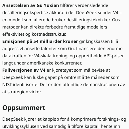
Ansettelsen av Gu Yuxian
tilfører verdensledende
destilleringsekspertise akkurat i det DeepSeek sender V4 –
en modell som allerede bruker destilleringsteknikker. Gus
metoder kan direkte forbedre fremtidige modellers
effektivitet og kostnadsstruktur.
Emisjonen på 54 milliarder kroner
gir krigskassen til å
aggressivt ansette talenter som Gu, finansiere den enorme
datakraften for V4-skala trening, og opprettholde API-priser
langt under amerikanske konkurrenter.
Fullversjonen av V4
er kjøretøyet som må bevise at
DeepSeek kan lukke gapet på omtrent åtte måneder som
NIST identifiserte. Det er den offentlige demonstrasjonen av
at strategien virker.
Oppsummert
DeepSeek kjører et kappløp for å komprimere forsknings- og
utviklingssyklusen ved samtidig å tilføre kapital, hente inn