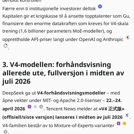
beholdt kontrollen
Færre enn ti institusjonelle investorer deltok
Kapitalen gir et krigskasse til å ansette topptalenter som Gu,
finansiere den enorme datakraften som kreves for V4-skala
trening (1,6 billioner parameters MoE-modeller), og
opprettholde API-priser langt under OpenAI og Anthropic
.
3. V4-modellen: forhåndsvisning
allerede ute, fullversjon i midten av
juli 2026
DeepSeek ga ut
V4-forhåndsvisningsmodeller
– med
åpne vekter under MIT- og Apache 2.0-lisenser –
22.–24.
april 2026
. Tencent News melder at
«V4 正式版»
(offisiell/siste versjon) lanseres i midten av juli 2026
.
V4-familien består av to Mixture-of-Experts-varianter
: