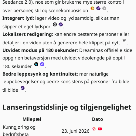
Seedance 2.0), noe som gir brukerne mye større kontroll
over personer, stil og scenekomposisjon
.
Integrert lyd
: lager video og lyd samtidig, slik at man
slipper et eget lydspor
.
Lokalisert redigering
: kan endre bestemte personer eller
detaljer i en video uten å generere hele klippet på nytt
.
Utvidet modus på 180 sekunder
: Dreaminas offisielle side
oppgir en betaversjon med utvidet videolengde på opptil
180 sekunder
.
Bedre leppesynk og kontinuitet
: mer naturlige
leppebevegelser og bedre konsistens på personer fra bilde
til bilde
.
Lanseringstidslinje og tilgjengelighet
Milepæl
Dato
Kunngjøring og
23. juni 2026
bedriftsbeta