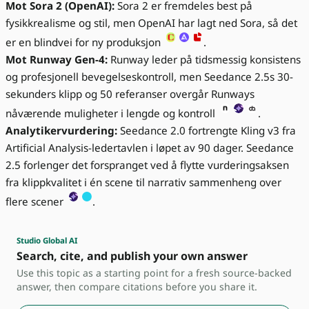
Mot Sora 2 (OpenAI):
Sora 2 er fremdeles best på
fysikkrealisme og stil, men OpenAI har lagt ned Sora, så det
er en blindvei for ny produksjon
.
Mot Runway Gen-4:
Runway leder på tidsmessig konsistens
og profesjonell bevegelseskontroll, men Seedance 2.5s 30-
sekunders klipp og 50 referanser overgår Runways
nåværende muligheter i lengde og kontroll
.
Analytikervurdering:
Seedance 2.0 fortrengte Kling v3 fra
Artificial Analysis-ledertavlen i løpet av 90 dager. Seedance
2.5 forlenger det forspranget ved å flytte vurderingsaksen
fra klippkvalitet i én scene til narrativ sammenheng over
flere scener
.
Studio Global AI
Search, cite, and publish your own answer
Use this topic as a starting point for a fresh source-backed
answer, then compare citations before you share it.