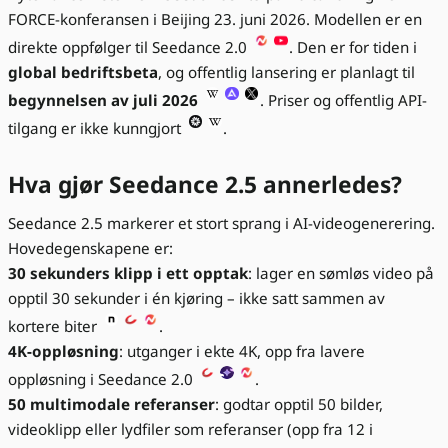
FORCE-konferansen i Beijing 23. juni 2026. Modellen er en
direkte oppfølger til Seedance 2.0
. Den er for tiden i
global bedriftsbeta
, og offentlig lansering er planlagt til
begynnelsen av juli 2026
. Priser og offentlig API-
tilgang er ikke kunngjort
.
Hva gjør Seedance 2.5 annerledes?
Seedance 2.5 markerer et stort sprang i AI-videogenerering.
Hovedegenskapene er:
30 sekunders klipp i ett opptak
: lager en sømløs video på
opptil 30 sekunder i én kjøring – ikke satt sammen av
kortere biter
.
4K-oppløsning
: utganger i ekte 4K, opp fra lavere
oppløsning i Seedance 2.0
.
50 multimodale referanser
: godtar opptil 50 bilder,
videoklipp eller lydfiler som referanser (opp fra 12 i