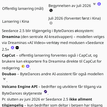
Begynnelsen av juli 2026
Offentlig lansering (mål)
Juli 2026 (forventet først i Kina)
Lansering i Kina
Seedance 2.5 blir tilgjengelig i ByteDances økosystem:
Dreamina
(den sentrale AI-kreativappen) – modellen velges
via Dreaminas «AI Video»-verktøy med modusen «Seedance
2.5»
.
CapCut
– offentlig lansering forventes også i CapCut, og
brukere kan eksportere fra Dreamina direkte til CapCut for
redigering
.
Doubao
– ByteDances andre AI-assistent får også modellen
.
Volcano Engine API
– bedrifter og utviklere får tilgang via
ByteDances skytjeneste
.
Pr. slutten av juni 2026 er Seedance 2.5
ikke allment
tilgjengelig
– kun bedrifter som deltar i betaen har tilgang