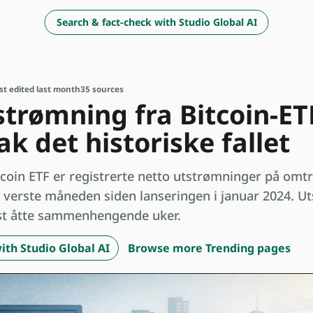
Search & fact-check with Studio Global AI
st edited last month
35 sources
trømning fra Bitcoin-ETF-
k det historiske fallet
oin ETF er registrerte netto utstrømninger på omtre
en verste måneden siden lanseringen i januar 2024. 
nst åtte sammenhengende uker.
ith Studio Global AI
Browse more Trending pages