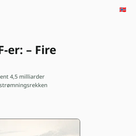
🇳🇴
er: – Fire
nt 4,5 milliarder
Utstrømningsrekken