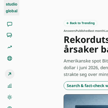
studio
global
← Back to Trending
Answers
Published
last month
La
Rekorduts
årsaker ba
Amerikanske spot Bitc
dollar i juni 2026, d
strakte seg over mi
Search & fact-check w