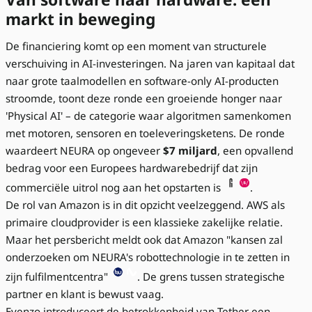
markt in beweging
De financiering komt op een moment van structurele
verschuiving in AI-investeringen. Na jaren van kapitaal dat
naar grote taalmodellen en software-only AI-producten
stroomde, toont deze ronde een groeiende honger naar
'Physical AI' – de categorie waar algoritmen samenkomen
met motoren, sensoren en toeleveringsketens. De ronde
waardeert NEURA op ongeveer
$7 miljard
, een opvallend
bedrag voor een Europees hardwarebedrijf dat zijn
commerciële uitrol nog aan het opstarten is
.
De rol van Amazon is in dit opzicht veelzeggend. AWS als
primaire cloudprovider is een klassieke zakelijke relatie.
Maar het persbericht meldt ook dat Amazon "kansen zal
onderzoeken om NEURA's robottechnologie in te zetten in
zijn fulfilmentcentra"
. De grens tussen strategische
partner en klant is bewust vaag.
Evenzo introduceert de betrokkenheid van Tether een