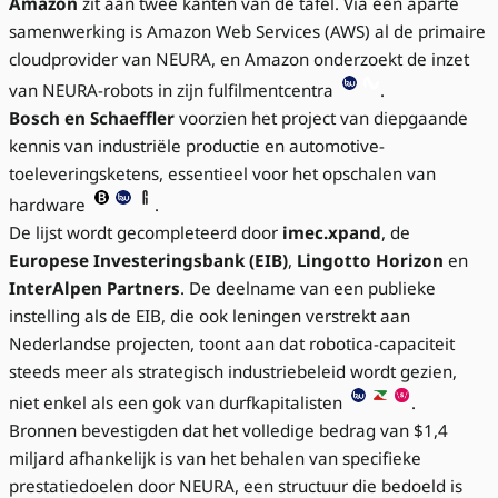
Amazon
zit aan twee kanten van de tafel. Via een aparte
samenwerking is Amazon Web Services (AWS) al de primaire
cloudprovider van NEURA, en Amazon onderzoekt de inzet
van NEURA-robots in zijn fulfilmentcentra
.
Bosch en Schaeffler
voorzien het project van diepgaande
kennis van industriële productie en automotive-
toeleveringsketens, essentieel voor het opschalen van
hardware
.
De lijst wordt gecompleteerd door
imec.xpand
, de
Europese Investeringsbank (EIB)
,
Lingotto Horizon
en
InterAlpen Partners
. De deelname van een publieke
instelling als de EIB, die ook leningen verstrekt aan
Nederlandse projecten, toont aan dat robotica-capaciteit
steeds meer als strategisch industriebeleid wordt gezien,
niet enkel als een gok van durfkapitalisten
.
Bronnen bevestigden dat het volledige bedrag van $1,4
miljard afhankelijk is van het behalen van specifieke
prestatiedoelen door NEURA, een structuur die bedoeld is