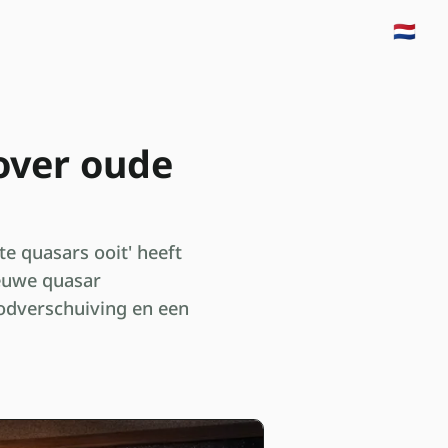
🇳🇱
 over oude
te quasars ooit' heeft
ieuwe quasar
odverschuiving en een