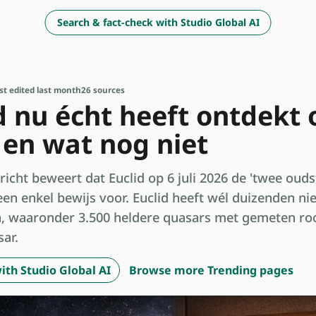
Search & fact-check with Studio Global AI
st edited last month
26 sources
d nu écht heeft ontdekt
 en wat nog niet
cht beweert dat Euclid op 6 juli 2026 de 'twee ouds
een enkel bewijs voor. Euclid heeft wél duizenden n
, waaronder 3.500 heldere quasars met gemeten ro
ar.
ith Studio Global AI
Browse more Trending pages