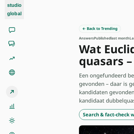
studio
global
← Back to Trending
Answers
Published
last month
La
Wat Eucli
quasars –
Een ongefundeerd beri
gevonden – daar is g
kandidaten gevonden
kandidaat dubbelquas
Search & fact-check w