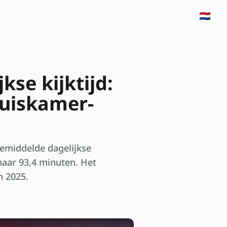
🇳🇱
kse kijktijd:
huiskamer-
gemiddelde dagelijkse
 naar 93,4 minuten. Het
n 2025.