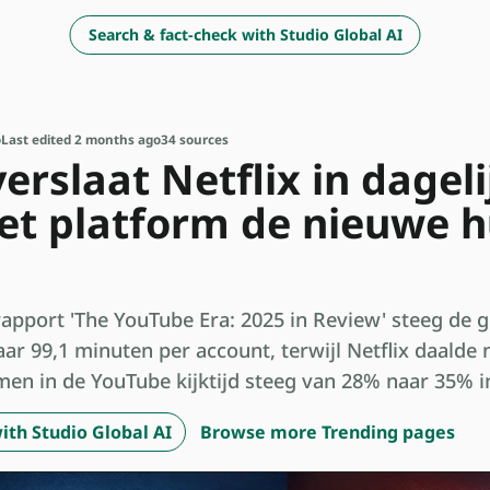
Search & fact-check with Studio Global AI
o
Last edited 2 months ago
34 sources
rslaat Netflix in dagelij
et platform de nieuwe 
 rapport 'The YouTube Era: 2025 in Review' steeg de 
aar 99,1 minuten per account, terwijl Netflix daalde
men in de YouTube kijktijd steeg van 28% naar 35% i
ith Studio Global AI
Browse more Trending pages