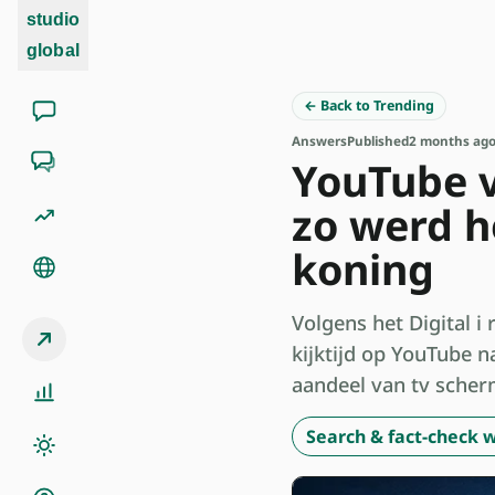
studio
global
← Back to Trending
Answers
Published
2 months ag
YouTube ve
zo werd h
koning
Volgens het Digital i
kijktijd op YouTube n
aandeel van tv scher
Search & fact-check w