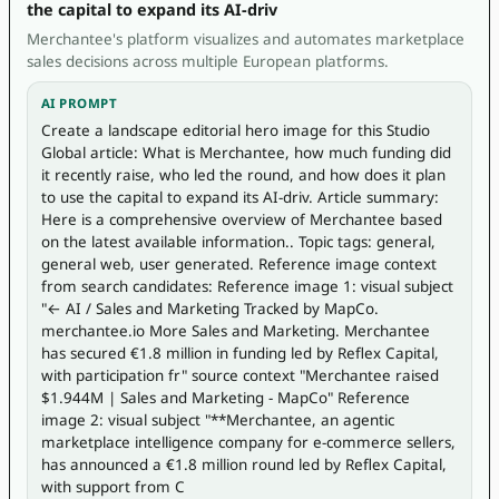
the capital to expand its AI-driv
Merchantee's platform visualizes and automates marketplace
sales decisions across multiple European platforms.
AI PROMPT
Create a landscape editorial hero image for this Studio 
Global article: What is Merchantee, how much funding did 
it recently raise, who led the round, and how does it plan 
to use the capital to expand its AI-driv. Article summary: 
Here is a comprehensive overview of Merchantee based 
on the latest available information.. Topic tags: general, 
general web, user generated. Reference image context 
from search candidates: Reference image 1: visual subject 
"← AI / Sales and Marketing Tracked by MapCo. 
merchantee.io More Sales and Marketing. Merchantee 
has secured €1.8 million in funding led by Reflex Capital, 
with participation fr" source context "Merchantee raised 
$1.944M | Sales and Marketing - MapCo" Reference 
image 2: visual subject "**Merchantee, an agentic 
marketplace intelligence company for e-commerce sellers, 
has announced a €1.8 million round led by Reflex Capital, 
with support from C