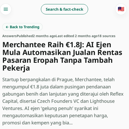
🇲🇾
Search & fact-check
← Back to Trending
Answers
Published
2 months ago
Last edited 2 months ago
18 sources
Merchantee Raih €1.8J: AI Ejen
Mula Automasikan Jualan Rentas
Pasaran Eropah Tanpa Tambah
Pekerja
Startup berpangkalan di Prague, Merchantee, telah
mengumpul €1.8 juta dalam pusingan pendanaan
gabungan benih dan lanjutan yang diterajui oleh Reflex
Capital, disertai Czech Founders VC dan Lighthouse
Ventures. AI ejen ‘gelung penuh’ syarikat ini
mengautomasikan keputusan penetapan harga,
promosi dan kempen yang bia...