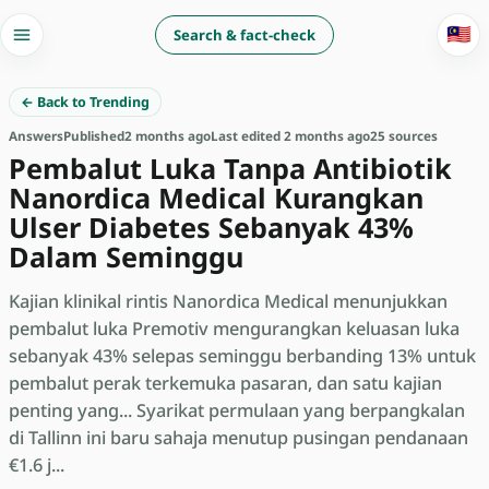
🇲🇾
Search & fact-check
← Back to Trending
Answers
Published
2 months ago
Last edited 2 months ago
25 sources
Pembalut Luka Tanpa Antibiotik
Nanordica Medical Kurangkan
Ulser Diabetes Sebanyak 43%
Dalam Seminggu
Kajian klinikal rintis Nanordica Medical menunjukkan
pembalut luka Premotiv mengurangkan keluasan luka
sebanyak 43% selepas seminggu berbanding 13% untuk
pembalut perak terkemuka pasaran, dan satu kajian
penting yang... Syarikat permulaan yang berpangkalan
di Tallinn ini baru sahaja menutup pusingan pendanaan
€1.6 j...