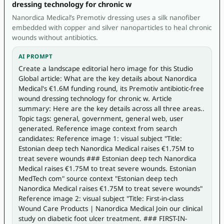
dressing technology for chronic w
Nanordica Medical’s Premotiv dressing uses a silk nanofiber
embedded with copper and silver nanoparticles to heal chronic
wounds without antibiotics.
AI PROMPT
Create a landscape editorial hero image for this Studio 
Global article: What are the key details about Nanordica 
Medical's €1.6M funding round, its Premotiv antibiotic-free 
wound dressing technology for chronic w. Article 
summary: Here are the key details across all three areas.. 
Topic tags: general, government, general web, user 
generated. Reference image context from search 
candidates: Reference image 1: visual subject "Title: 
Estonian deep tech Nanordica Medical raises €1.75M to 
treat severe wounds ### Estonian deep tech Nanordica 
Medical raises €1.75M to treat severe wounds. Estonian 
MedTech com" source context "Estonian deep tech 
Nanordica Medical raises €1.75M to treat severe wounds" 
Reference image 2: visual subject "Title: First-in-class 
Wound Care Products | Nanordica Medical Join our clinical 
study on diabetic foot ulcer treatment. ### FIRST-IN-