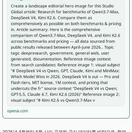
Create a landscape editorial hero image for this Studio 
Global article: Research for benchmarks of Qwen3.7-Max, 
DeepSeek V4, Kimi K2.6. Compare them as 
comprehensively as possible on both benchmarks & pricing 
in. Article summary: Here is the comprehensive 
comparison of Qwen3.7-Max, DeepSeek V4, and Kimi K2.6 
across benchmarks and pricing — all data sourced from 
public results released between April–June 2026.. Topic 
tags: deepresearch, government, general web, user 
generated, documentation. Reference image context 
from search candidates: Reference image 1: visual subject 
"# DeepSeek V4 vs Qwen, GPT, Claude, Kimi and MiniMax: 
Which Model Wins in 2026. DeepSeek V4 is out — Pro and 
Flash tiers, MIT license, 1M context, and pricing that 
undercuts the fr" source context "DeepSeek V4 vs Qwen, 
GPT-5.5, Claude 4.7, Kimi K2.6 (2026)" Reference image 2: 
visual subject "# Kimi K2.6 vs Qwen3.7-Max v
openai.com
2026년 4월부터 6월 사이 공개된 공식 데이터를 바탕으로, 현재