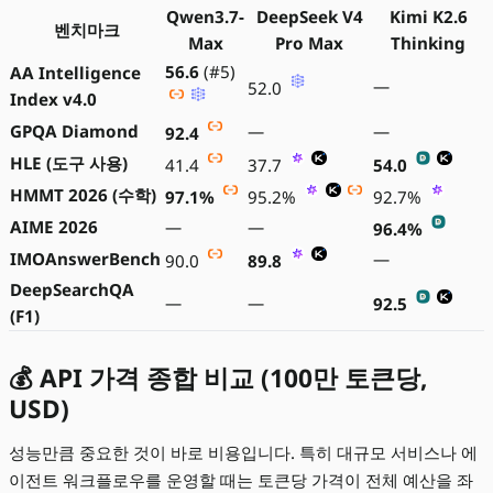
Qwen3.7-
DeepSeek V4
Kimi K2.6
벤치마크
Max
Pro Max
Thinking
56.6
(#5)
AA Intelligence
—
52.0
Index v4.0
GPQA Diamond
—
—
92.4
HLE (도구 사용)
41.4
37.7
54.0
HMMT 2026 (수학)
97.1%
95.2%
92.7%
AIME 2026
—
—
96.4%
IMOAnswerBench
—
90.0
89.8
DeepSearchQA
—
—
92.5
(F1)
💰 API 가격 종합 비교 (100만 토큰당,
USD)
성능만큼 중요한 것이 바로 비용입니다. 특히 대규모 서비스나 에
이전트 워크플로우를 운영할 때는 토큰당 가격이 전체 예산을 좌