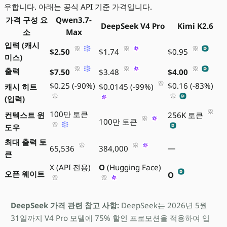
우합니다. 아래는 공식 API 기준 가격입니다.
가격 구성 요
Qwen3.7-
DeepSeek V4 Pro
Kimi K2.6
소
Max
입력 (캐시
$2.50
$1.74
$0.95
미스)
출력
$7.50
$3.48
$4.00
$0.25 (-90%)
$0.16 (-83%)
캐시 히트
$0.0145 (-99%)
(입력)
100만 토큰
컨텍스트 윈
256K 토큰
100만 토큰
도우
최대 출력 토
—
65,536
384,000
큰
X (API 전용)
O
(Hugging Face)
오픈 웨이트
O
DeepSeek 가격 관련 참고 사항:
DeepSeek는 2026년 5월
31일까지 V4 Pro 모델에 75% 할인 프로모션을 적용하여 입