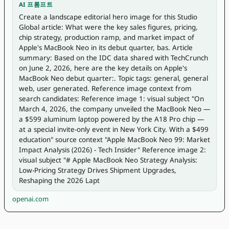
AI 프롬프트
Create a landscape editorial hero image for this Studio 
Global article: What were the key sales figures, pricing, 
chip strategy, production ramp, and market impact of 
Apple's MacBook Neo in its debut quarter, bas. Article 
summary: Based on the IDC data shared with TechCrunch 
on June 2, 2026, here are the key details on Apple's 
MacBook Neo debut quarter:. Topic tags: general, general 
web, user generated. Reference image context from 
search candidates: Reference image 1: visual subject "On 
March 4, 2026, the company unveiled the MacBook Neo — 
a $599 aluminum laptop powered by the A18 Pro chip — 
at a special invite-only event in New York City. With a $499 
education" source context "Apple MacBook Neo 99: Market 
Impact Analysis (2026) - Tech Insider" Reference image 2: 
visual subject "# Apple MacBook Neo Strategy Analysis: 
Low-Pricing Strategy Drives Shipment Upgrades, 
Reshaping the 2026 Lapt
openai.com