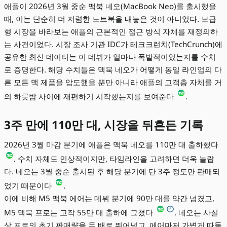
애플이 2026년 3월 중순 맥북 네오(MacBook Neo)를 출시했을
때, 이는 단순히 더 저렴한 노트북을 내놓은 것이 아니었다. 보급
형 시장을 바라보는 애플의 근본적인 접근 방식 자체를 재정의하
는 사건이었다. 시장 조사 기관 IDC가 테크크런치(TechCrunch)에
공유한 최신 데이터는 이 데뷔가 얼마나 폭발적이었는지를 수치
로 증명한다. 해당 수치들은 맥북 네오가 어떻게 동일 라인업의 다
른 모든 맥 제품을 압도했을 뿐만 아니라 애플의 고객층 자체를 거
의 하룻밤 사이에 재편하기 시작했는지를 보여준다
.
3주 만에 110만 대, 시장을 뒤흔든 기록
2026년 3월 마감 분기에 애플은 맥북 네오를 110만 대 출하했다
. 수치 자체도 인상적이지만, 타임라인을 고려하면 더욱 놀랍
다. 네오는 3월 중순 출시된 후 해당 분기에 단 3주 정도만 판매되
었기 때문이다
.
이에 비해 M5 맥북 에어는 데뷔 분기에 90만 대를 약간 넘겼고,
M5 맥북 프로는 고작 55만 대 출하에 그쳤다
. 네오는 사실
상 프로의 초기 판매량을 두 배로 뛰어넘고, 에어마저 가볍게 따돌