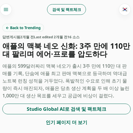
🇰🇷
검색 및 팩트체크
← Back to Trending
답변
게시됨
2개월 전
Last edited 2개월 전
16 소스
애플의 맥북 네오 신화: 3주 만에 110만
대 팔리며 에어·프로를 압도하다
애플의 599달러짜리 맥북 네오가 출시 3주 만에 110만 대 판
매를 기록, 단숨에 애플 최고 판매 맥북으로 등극하며 역대급
노트북 런칭 성적을 거두었다. 폭발적인 수요로 인해 초기 물
량이 즉시 매진되자, 애플은 당초 생산 계획을 두 배 이상 늘린
1,000만 대 생산 목표를 세우고 공급에 비상이 걸렸다.
Studio Global AI로 검색 및 팩트체크
인기 페이지 더 보기