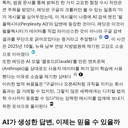
특히, 법원 문서를 통해 밝혀진 한 가지 교묘한 함정 수사 작전은
큰 주목을 받았다. 레딧은 구글의 크롤러만 볼 수 있는 일종의 ‘미
끼 게시물’을 심어두었는데, 이 게시물이 나중에 AI 검색 엔진 ‘펄
플렉시티(Perplexity AI)’의 답변에 등장한 것이다. 레딧은 이것이
펄플렉시티가 데이터를 직접 라이선스한 것이 아니라 구글 검색
결과를 무단으로 긁어모았다는 증거라고 주장했다
. 이 사건
은 2025년 10월, 뉴욕 남부 연방 지방법원에 제기된 고강도 소송
으로 이어졌다
.
또한 레딧은 AI 모델 ‘클로드(Claude)’를 만든 앤트로픽
(Anthropic)을 상대로도 사용자 데이터를 허가 없이 학습에 사용
했다는 이유로 소송을 제기한 상태다
.
이러한 법적 싸움들은 “구글이나 오픈AI처럼 규칙을 지키는 회사
들과는 잘 거래할 수 있지만, 그렇지 않은 세력에게는 디지털 법의
학 수사까지 동원할 수 있다”라는 강력한 메시지를 업계에 보내기
위한 포석으로 풀이된다
.
AI가 생성한 답변, 이제는 믿을 수 있을까