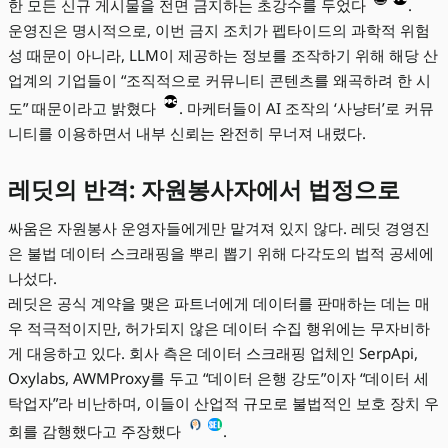
한 모든 신규 게시물을 전면 금지하는 초강수를 두었다
.
운영진은 명시적으로, 이번 금지 조치가 펩타이드의 과학적 위험
성 때문이 아니라, LLM이 제공하는 정보를 조작하기 위해 해당 산
업계의 기업들이 “조직적으로 커뮤니티 콘텐츠를 왜곡하려 한 시
도” 때문이라고 밝혔다
. 마케터들이 AI 조작의 ‘사냥터’로 커뮤
니티를 이용하면서 내부 신뢰는 완전히 무너져 내렸다.
레딧의 반격: 자원봉사자에서 법정으로
싸움은 자원봉사 운영자들에게만 맡겨져 있지 않다. 레딧 경영진
은 불법 데이터 스크래핑을 뿌리 뽑기 위해 다각도의 법적 공세에
나섰다.
레딧은 공식 계약을 맺은 파트너에게 데이터를 판매하는 데는 매
우 적극적이지만, 허가되지 않은 데이터 수집 행위에는 무자비하
게 대응하고 있다. 회사 측은 데이터 스크래핑 업체인 SerpApi,
Oxylabs, AWMProxy를 두고 “데이터 은행 강도”이자 “데이터 세
탁업자”라 비난하며, 이들이 산업적 규모로 불법적인 보호 장치 우
회를 감행했다고 주장했다
.