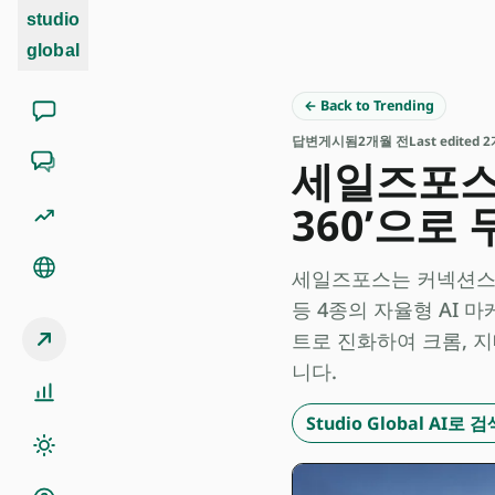
studio
global
← Back to Trending
답변
게시됨
2개월 전
Last edited
세일즈포스,
360’으로
세일즈포스는 커넥션스 20
등 4종의 자율형 AI 마케
트로 진화하여 크롬, 지
니다.
Studio Global AI로