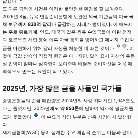
답했다
.
또 다른 극적인 사건은 이러한 불안정한 환경을 잘 보여준다.
2026년 3월, 뉴욕 연방준비은행에 보관된 외국 기관들의 미국 국
채 보유액이
820억 달러나 급감
하는 사태가 벌어졌다. 이 매도세
는 주로 튀르키예, 인도, 태국과 같은 원유 수입국들이 이란 전쟁
과 호르무즈 해협 봉쇄 이후 자국 통화를 방어하고 에너지 수입 대
금을 마련하기 위해 달러 자산을 처분한 데 따른 것이다
. 이
것이 금값 상승의 직접적 원인은 아니지만, 달러 표시 자산의 유동
성 압박이 얼마나 심각한지 보여주며 비달러 준비자산을 더욱 매
력적으로 만드는 요인이 되고 있다.
2025년, 가장 많은 금을 사들인 국가들
중앙은행들의 순금 매입량은 2024년의 사상 최대치인 1,045톤보
다는 줄었지만, 2025년에도 약
850톤
에 달하며 역사적 평균치를
크게 웃돌았다
. 이 수요의 상당 부분은 신흥 시장에서 발생했
다.
세계금협회(WGC) 등이 집계한 주요 매입국 순위는 다음과 같다.