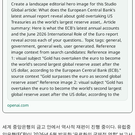
Create a landscape editorial hero image for this Studio 
Global article: What does the European Central Bank's 
latest annual report reveal about gold overtaking US 
Treasuries as the world's largest reserve asset,. Article 
summary: Here is what the ECB's latest annual accounts 
and the June 2026 International Role of the Euro report 
reveal across each of your questions.. Topic tags: general, 
government, general web, user generated. Reference 
image context from search candidates: Reference image 
1: visual subject "Gold has overtaken the euro to become 
the world's second largest global reserve asset after the 
US dollar, according to the European Central Bank (ECB)." 
source context "Gold surpasses the euro as second global 
reserve asset" Reference image 2: visual subject "Gold has 
overtaken the euro to become the world's second largest 
global reserve asset after the US dollar, according to the
openai.com
세계 중앙은행의 금고 안에서 역사적 재편이 진행 중이다. 유럽중
앙은행(ECB)이 2026년 6월 발표한 ‘유로화의 국제적 역할’ 보고서