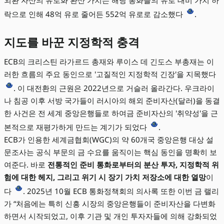
외환 자산의 유로화 환산 가치는 해당 통화들의 유로 대비 가치 하
락으로 인해 48억 유로 줄어든 552억 유로로 감소했다
.
지도를 바꾼 지정학적 충격
ECB의 크리스틴 라가르드 총재와 루이스 데 긴도스 부총재는 이
러한 흐름의 주요 동인으로 '고질적인 지정학적 긴장'을 지목했다
. 이 대전환의 근원은 2022년으로 거슬러 올라간다. 우크라이
나 침공 이후 서방 국가들이 러시아의 해외 준비자산(달러)을 동결
한 사건은 전 세계 중앙은행들로 하여금 준비자산의 '취약성'을 근
본적으로 재평가하게 만드는 계기가 되었다
.
ECB가 인용한 세계금협회(WGC)의 약 60개국 중앙은행 대상 설
문조사는 공식 부문의 금 수요를 움직이는 핵심 동인을 명확히 보
여준다. 바로
전통적인 준비 통화로부터의 분산 투자, 지정학적 위
험에 대한 헤지, 그리고 위기 시 장기 가치 저장소에 대한 열망
이
다
. 2025년 10월 ECB 통화정책회의 의사록 또한 이번 금 랠리
가 “처음에는 특히 신흥 시장의 중앙은행들이 준비자산을 다변화
하면서 시작되었고, 이후 기관 및 개인 투자자들에 의해 강화되었