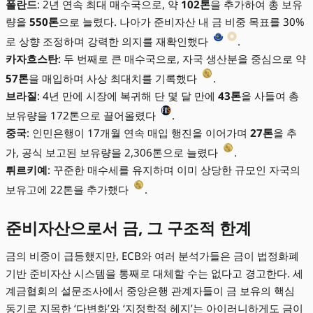
폴란드
: 2년 연속 최대 매수국으로, 약
102톤
을 추가하여 총 보유
량을
550톤
으로 늘렸다. 나아가 준비자산 내 금 비중 목표를 30%
로 상향 조정하며 강력한 의지를 재확인했다
.
카자흐스탄
: 두 번째로 큰 매수국으로, 자국 생산분을 중심으로 약
57톤
을 매입하며 사상 최대치를 기록했다
.
브라질
: 4년 만에 시장에 복귀해 단 몇 달 만에
43톤
을 사들여 총
보유량을 172톤으로 끌어올렸다
.
중국
: 인민은행이 17개월 연속 매입 행진을 이어가며
27톤
을 추
가, 공식 보고된 보유량을 2,306톤으로 늘렸다
.
튀르키예
: 꾸준한 매수세를 유지하며 이미 상당한 규모인 자국의
보유고에 22톤을 추가했다
.
준비자산으로서 금, 그 구조적 한계
금의 비중이 급등했지만, ECB와 여러 분석가들은 금이 법정화폐
기반 준비자산 시스템을 통째로 대체할 수는 없다고 경고한다. 세
계금협회의 설문조사에서 중앙은행 관계자들이 금 보유의 핵심
동기로 지목한 ‘다변화’와 ‘지정학적 헤지’는 아이러니하게도 금이