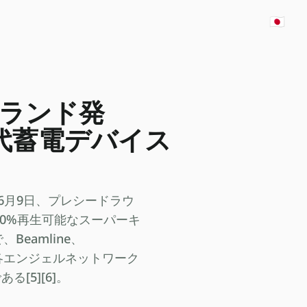
🇯🇵
ンランド発
世代蓄電デバイス
26年6月9日、プレシードラウ
00%再生可能なスーパーキ
Beamline、
の各エンジェルネットワーク
る[5][6]。