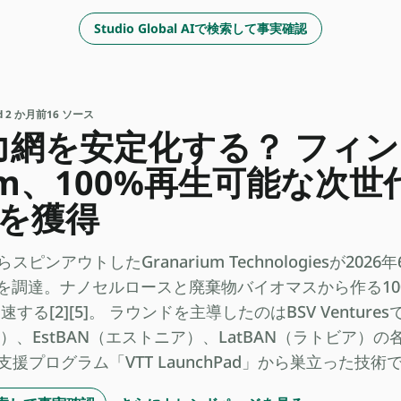
Studio Global AIで検索して事実確認
ed 2 か月前
16 ソース
力網を安定化する？ フィ
rium、100%再生可能な次
超を獲得
ピンアウトしたGranarium Technologiesが20
超を調達。ナノセルロースと廃棄物バイオマスから作る1
[2][5]。 ラウンドを主導したのはBSV Venturesで、
ド）、EstBAN（エストニア）、LatBAN（ラトビア）
援プログラム「VTT LaunchPad」から巣立った技術であ