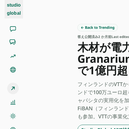
studio
global
← Back to Trending
答え
公開済み
2 か月前
Last edit
木材が電
Grana
で1億円
フィンランドのVTTからス
ンドで100万ユーロ
ャパシタの実用化を加速する
FiBAN（フィンラン
も参加。VTTの事業化支