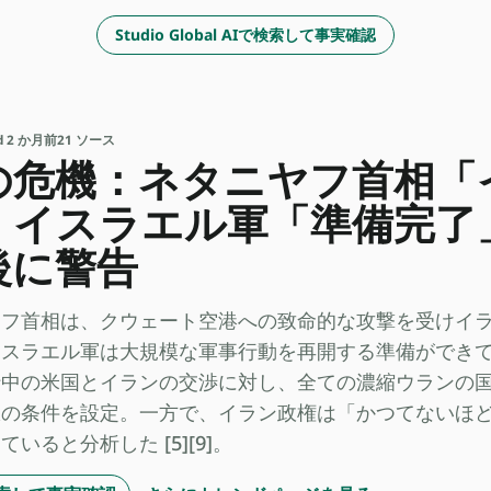
Studio Global AIで検索して事実確認
ed 2 か月前
21 ソース
の危機：ネタニヤフ首相「
・イスラエル軍「準備完了
後に警告
ヤフ首相は、クウェート空港への致命的な攻撃を受けイ
ラエル軍は大規模な軍事行動を再開する準備ができていると述
行中の米国とイランの交渉に対し、全ての濃縮ウランの
限の条件を設定。一方で、イラン政権は「かつてないほ
いると分析した [5][9]。