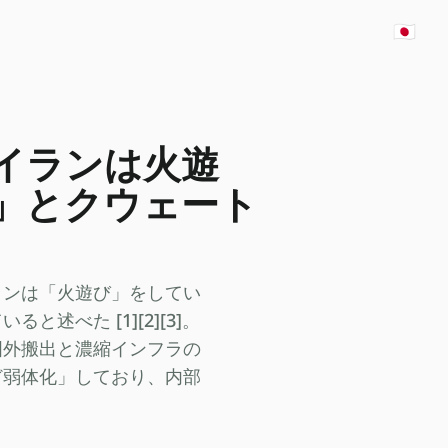
🇯🇵
イランは火遊
」とクウェート
ランは「火遊び」をしてい
べた [1][2][3]。
国外搬出と濃縮インフラの
ど弱体化」しており、内部