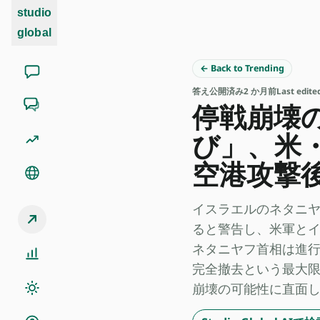
studio
global
← Back to Trending
答え
公開済み
2 か月前
Last edit
停戦崩壊
び」、米
空港攻撃
イスラエルのネタニ
ると警告し、米軍とイス
ネタニヤフ首相は進
完全撤去という最大
崩壊の可能性に直面して