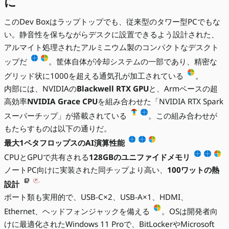
に
このDev Boxはラップトップでも、従来型のタワー型PCでもな
い。静音性を保ちながらデスクに設置できるよう設計された、
アルマイト処理されたアルミニウム製のコンパクトなデスクト
ップだ
。筐体自体が冷却システムの一部であり、精密な
グリッド状に1000を超える通気孔が加工されている
。
内部には、NVIDIAの
Blackwell RTX GPU
と、Armベースの超
高効率
NVIDIA Grace CPU
を組み合わせた「NVIDIA RTX Spark
スーパーチップ」が搭載されている
。この組み合わせが
もたらすものは以下の通りだ。
最大1ペタフロップスのAI演算性能
CPUとGPUで共有される
128GBのユニファイドメモリ
ノートPC向けに実装された同チップより高い、
100ワットの熱
設計
ポート類も実用的で、USB-C×2、USB-A×1、HDMI、
Ethernet、ヘッドフォンジャックを備える
。OSは開発者向
けに最適化されたWindows 11 Proで、BitLockerやMicrosoft