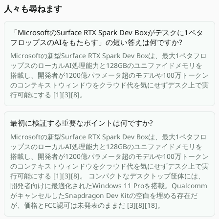
人々も尋ねます
「MicrosoftのSurface RTX Spark Dev Boxがデスクに1ペタ
フロップスのAIをもたらす」の短い答えは何ですか?
Microsoftの新型Surface RTX Spark Dev Boxは、最大1ペタフロ
ップスのローカルAI処理能力と128GBのユニファイドメモリを
搭載し、開発者が1200億パラメータ超のモデルや100万トークン
のコンテキストウィンドウをクラウド代を気にせずデスク上で実
行可能にする [1][3][8]。
最初に検証する重要なポイントは何ですか?
Microsoftの新型Surface RTX Spark Dev Boxは、最大1ペタフロ
ップスのローカルAI処理能力と128GBのユニファイドメモリを
搭載し、開発者が1200億パラメータ超のモデルや100万トークン
のコンテキストウィンドウをクラウド代を気にせずデスク上で実
行可能にする [1][3][8]。 コンパクトなデスクトップ筐体には、
開発者向けに最適化されたWindows 11 Proを搭載。Qualcomm
がキャンセルしたSnapdragon Dev Kitの空白を埋める存在だ
が、価格とFCC認可は未発表のままだ [3][8][18]。