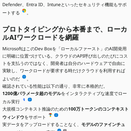
Defender、Entra ID、Intuneといったセキュリティ機能もサポ
ートする
。
プロトタイピングから本番まで、ローカ
ルAIワークロードを網羅
MicrosoftはこのDev Boxを「ローカルファースト」のAI開発用
に明確に位置づけている。クラウドのAPI呼び出しのたびにコス
トを支払うのではなく、開発者は自分のハードウェアで自由に
実験し、ワークロードが要求する時だけクラウドを利用すれば
よいのだ
。
確認されている性能は以下の通り、非常に本格的だ。
1200億パラメータ超のモデル
をインタラクティブな速度でロー
カル実行
大規模コンテキスト推論のための
100万トークンのコンテキスト
ウィンドウ
をサポート
実データをアップロードすることなく、
モデルのファインチュ