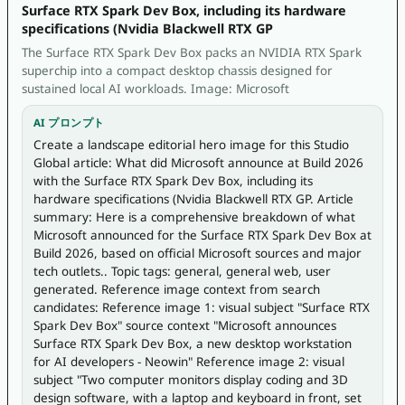
Surface RTX Spark Dev Box, including its hardware
specifications (Nvidia Blackwell RTX GP
The Surface RTX Spark Dev Box packs an NVIDIA RTX Spark
superchip into a compact desktop chassis designed for
sustained local AI workloads. Image: Microsoft
AI プロンプト
Create a landscape editorial hero image for this Studio 
Global article: What did Microsoft announce at Build 2026 
with the Surface RTX Spark Dev Box, including its 
hardware specifications (Nvidia Blackwell RTX GP. Article 
summary: Here is a comprehensive breakdown of what 
Microsoft announced for the Surface RTX Spark Dev Box at 
Build 2026, based on official Microsoft sources and major 
tech outlets.. Topic tags: general, general web, user 
generated. Reference image context from search 
candidates: Reference image 1: visual subject "Surface RTX 
Spark Dev Box" source context "Microsoft announces 
Surface RTX Spark Dev Box, a new desktop workstation 
for AI developers - Neowin" Reference image 2: visual 
subject "Two computer monitors display coding and 3D 
design software, with a laptop and keyboard in front, set 