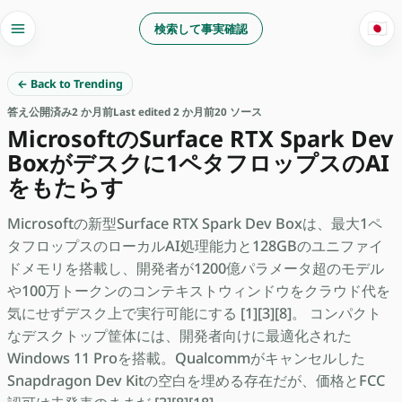
🇯🇵
検索して事実確認
← Back to Trending
答え
公開済み
2 か月前
Last edited 2 か月前
20 ソース
MicrosoftのSurface RTX Spark Dev
Boxがデスクに1ペタフロップスのAI
をもたらす
Microsoftの新型Surface RTX Spark Dev Boxは、最大1ペ
タフロップスのローカルAI処理能力と128GBのユニファイ
ドメモリを搭載し、開発者が1200億パラメータ超のモデル
や100万トークンのコンテキストウィンドウをクラウド代を
気にせずデスク上で実行可能にする [1][3][8]。 コンパクト
なデスクトップ筐体には、開発者向けに最適化された
Windows 11 Proを搭載。Qualcommがキャンセルした
Snapdragon Dev Kitの空白を埋める存在だが、価格とFCC