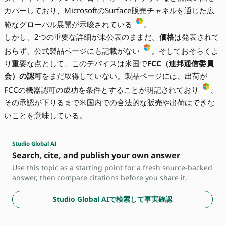
カバーしており、MicrosoftのSurface販売チャネルを通じた広
範なグローバル展開が示唆されている
。
しかし、2つの重要な詳細が未公表のままだ。
価格
は発表されて
おらず、公式製品ページにも記載がない
。そしておそらくよ
り重要な点として、このデバイスは米国で
FCC（連邦通信委員
会）の認可
をまだ取得していない。製品ページには、出荷が
FCCの機器認可の成功を条件とすることが明記されており
、
その承認が下りるまで米国内での合法的な販売や出荷はできな
いことを意味している。
Studio Global AI
Search, cite, and publish your own answer
Use this topic as a starting point for a fresh source-backed
answer, then compare citations before you share it.
Studio Global AIで検索して事実確認