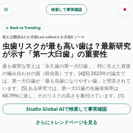
🇯🇵
検索して事実確認
← Back to Trending
答え
公開済み
2 か月前
Last edited 2 か月前
8 ソース
虫歯リスクが最も高い歯は？最新研究
が示す「第一大臼歯」の重要性
最も確実な答えは「永久歯の第一大臼歯」、特に生えた直後
の噛み合わせの面（咬合面）です。[4][5] 2023年の論文で
は、第一大臼歯が「最も虫歯になりやすい歯」と明言されて
います。[5] ある研究では、第一大臼歯の虫歯有病率は
68.79%に達し、そのリスクの高さを裏付けています。[1]
Studio Global AIで検索して事実確認
さらにトレンドページを見る