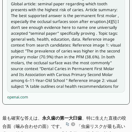
Global article: seminal paper regarding which tooth 
presents with the highest risk of caries. Article summary: 
The best supported answer is the permanent first molar , 
especially the occlusal surfaces soon after eruption.[4][5] I 
don’t see enough evidence here to name one universally 
accepted “seminal paper” specifically proving . Topic tags: 
general web, health, education, data. Reference image 
context from search candidates: Reference image 1: visual 
subject "The prevalence of caries was higher in the second 
primary molar (70.9%) than in the PFM (38.6%). In both 
molars, the occlusal surface was the most commonly" 
source context "Dental Caries in Permanent First Molar 
and Its Association with Carious Primary Second Molar 
among 6–11-Year-Old School " Reference image 2: visual 
subject "A table outlines oral health recommendations for
openai.com
最も確実な答えは、
永久歯の第一大臼歯
、特に生えた直後の咬
合面（噛み合わせの面）です。
「虫歯リスクが最も高い