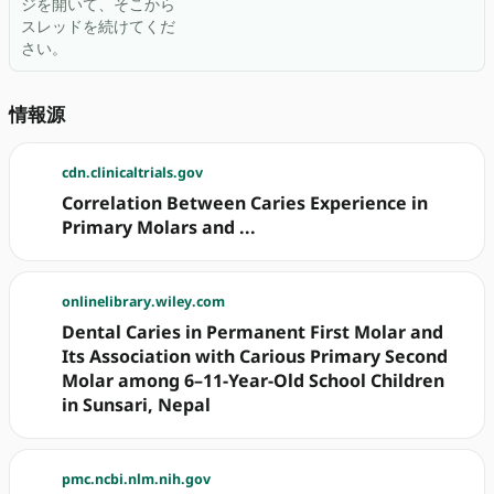
ジを開いて、そこから
スレッドを続けてくだ
さい。
情報源
cdn.clinicaltrials.gov
Correlation Between Caries Experience in
Primary Molars and ...
onlinelibrary.wiley.com
Dental Caries in Permanent First Molar and
Its Association with Carious Primary Second
Molar among 6–11-Year-Old School Children
in Sunsari, Nepal
pmc.ncbi.nlm.nih.gov