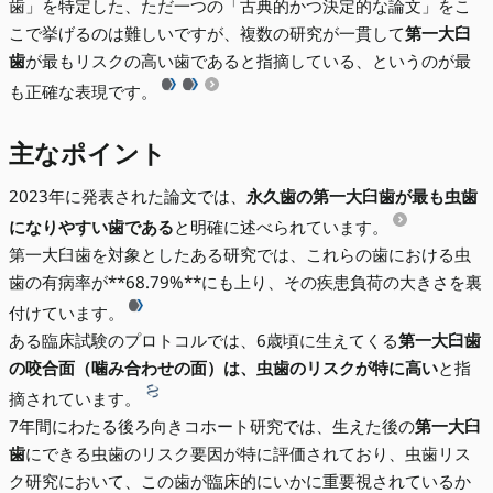
歯」を特定した、ただ一つの「古典的かつ決定的な論文」をこ
こで挙げるのは難しいですが、複数の研究が一貫して
第一大臼
歯
が最もリスクの高い歯であると指摘している、というのが最
も正確な表現です。
主なポイント
2023年に発表された論文では、
永久歯の第一大臼歯が最も虫歯
になりやすい歯である
と明確に述べられています。
第一大臼歯を対象としたある研究では、これらの歯における虫
歯の有病率が**68.79%**にも上り、その疾患負荷の大きさを裏
付けています。
ある臨床試験のプロトコルでは、6歳頃に生えてくる
第一大臼歯
の咬合面（噛み合わせの面）は、虫歯のリスクが特に高い
と指
摘されています。
7年間にわたる後ろ向きコホート研究では、生えた後の
第一大臼
歯
にできる虫歯のリスク要因が特に評価されており、虫歯リス
ク研究において、この歯が臨床的にいかに重要視されているか