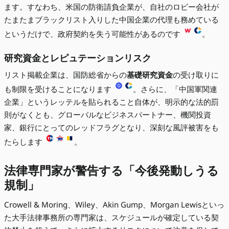
ます。すなわち、米国の防衛請負企業が、自社のロビー会社が
たまたまブラックリスト入りした中国企業の代理も務めている
というだけで、政府契約を失う可能性があるのです
。
研究資金とレピュテーションリスク
リスト掲載企業は、国防総省からの
基礎研究資金
の受け取りに
も制限を受けることになります
。さらに、「中国軍関連
企業」というレッテルを貼られること自体が、明示的な法的罰
則がなくとも、グローバルなビジネスパートナー、機関投資
家、銀行にとってのレッドフラグとなり、深刻な風評被害をも
たらします
。
法律専門家が警告する「今後発動しうる
規制」
Crowell & Moring、Wiley、Akin Gump、Morgan Lewisといっ
た大手法律事務所の専門家は、スケジュールが確定している契