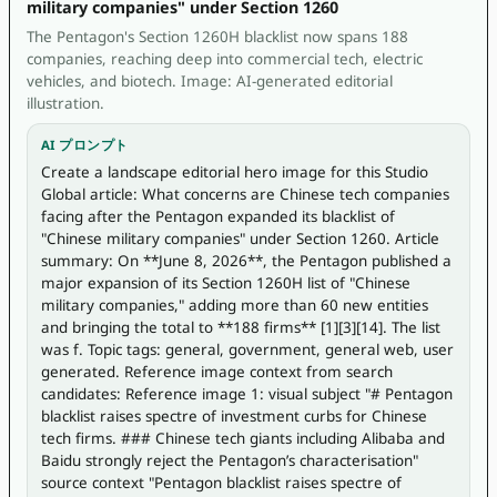
military companies" under Section 1260
The Pentagon's Section 1260H blacklist now spans 188
companies, reaching deep into commercial tech, electric
vehicles, and biotech. Image: AI-generated editorial
illustration.
AI プロンプト
Create a landscape editorial hero image for this Studio 
Global article: What concerns are Chinese tech companies 
facing after the Pentagon expanded its blacklist of 
"Chinese military companies" under Section 1260. Article 
summary: On **June 8, 2026**, the Pentagon published a 
major expansion of its Section 1260H list of "Chinese 
military companies," adding more than 60 new entities 
and bringing the total to **188 firms** [1][3][14]. The list 
was f. Topic tags: general, government, general web, user 
generated. Reference image context from search 
candidates: Reference image 1: visual subject "# Pentagon 
blacklist raises spectre of investment curbs for Chinese 
tech firms. ### Chinese tech giants including Alibaba and 
Baidu strongly reject the Pentagon’s characterisation" 
source context "Pentagon blacklist raises spectre of 