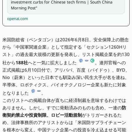
investment curbs for Chinese tech firms | South China 
Morning Post" 
openai.com
米国防総省（ペンタゴン）は2026年6月8日、安全保障上の懸念
から「中国軍関連企業」として指定する「セクション1260Hリ
スト」の過去最大規模の更新を発表し、リスト掲載企業を約130
社から
188社
へと一気に拡大しました
。連邦官報への
正式掲載は6月10日付で、アリババ、百度（バイドゥ）、BYD、
Nio（蔚来）といった日本でも馴染み深い民生大手が名を連ね、
半導体、ロボティクス、バイオテクノロジー企業も新たに対象
となりました
。
このリストへの掲載自体が直ちに経済制裁を意味するわけでは
ありません。しかし、すでに発動済みのものも含め、一連の
防
衛契約禁止や投資制限、ロビー活動規制
がトリガーされるた
め、法律事務所のアナリストからは「米国防サプライチェーン
を根本から変え、中国テック企業への投資を冷え込ませる可能