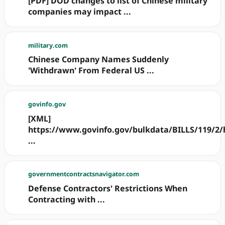
[PDF] DOD changes to list of Chinese military
companies may impact ...
military.com
Chinese Company Names Suddenly
'Withdrawn' From Federal US ...
govinfo.gov
[XML]
https://www.govinfo.gov/bulkdata/BILLS/119/2/
...
governmentcontractsnavigator.com
Defense Contractors' Restrictions When
Contracting with ...