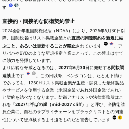
す
。
直接的・間接的な防衛契約禁止
2024会計年度国防権限法（NDAA）により、2026年6月30日以
降、国防総省はリスト掲載企業との
直接の調達契約を新規に結
ぶこと、あるいは更新することが禁止
されています
。ア
リババやBYDのような新規指定企業にとって、この禁止はすで
に効力を発揮しています。
より広範な脅威となるのは、
2027年6月30日
に発動する
間接調
達禁止
です
。この日以降、ペンタゴンは、たとえ下請け
であっても、1260Hリスト掲載企業が生産・開発した最終製品
やサービスを使用する企業（米国企業であれ外国企業であれ）
と契約を結べなくなります。防衛アナリストや法律事務所はこ
れを「
2027年半ばの崖（mid-2027 cliff）
」と呼び、全防衛請
負企業に、自社のサプライチェーンをブラックリストとの関連
性について総点検するよう迫るものだと警告しています
。