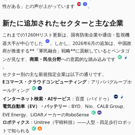
性がある」との声が上がっています
。
新たに追加されたセクターと主な企業
これまでの1260Hリスト更新は、国有防衛企業や通信・監視機
器大手が中心でした
。しかし、2026年6月の追加は、中国政
府が推進する**「軍民融合」戦略**に貢献しているとペンタゴ
ンが見なす、
商業・民生分野
への意図的な踏み込みです
。
セクター別の主な新規指定企業は以下の通りです。
Eコマース・クラウドコンピューティング
：アリババグループホ
ールディング
インターネット検索・AIサービス
：百度（バイドゥ）
電気自動車（EV）・バッテリー
：BYD、Nio、CALB Group、
EVE Energy、LiDARメーカーのRoboSense
ロボティクス
：Unitree（宇樹科技）——人型・四足歩行ロボッ
トで知られる