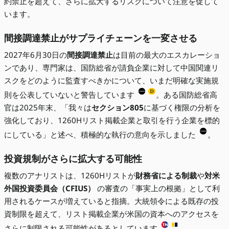
約禁止を超えて、さらに拡大するリスクについて注意を促して
います。
間接調達禁止がサプライチェーンを一変させる
2027年6月30日の
間接調達禁止
は目前の最大のエスカレーショ
ンであり、専門家は、国防総省が請負企業に対して中国関連リ
スクをどのように監査すべきかについて、いまだ明確な実施規
則を公表していないと警告しています
。ある国防総省高
官は2025年末、「我々は
セクション805
に基づく権限の分析を
強化しており、1260Hリスト掲載企業と取引を行う企業を標的
にしている」と述べ、積極的な執行の意向を示しました
。
投資規制がさらに拡大する可能性
複数のアナリストは、1260Hリストが
財務省による制裁
や
対米
外国投資委員会（CFIUS）
の審査の「事実上の根拠」として利
用されるケースが増えていると指摘。大統領令による既存の投
資制限を超えて、リスト掲載企業が米国の資本へのアクセスを
さらに制限される可能性があるとしています
。