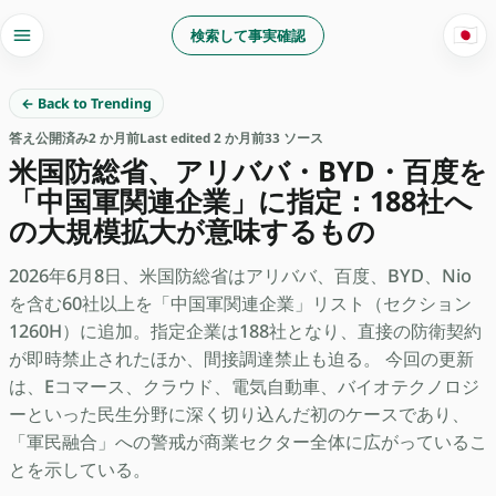
🇯🇵
検索して事実確認
← Back to Trending
答え
公開済み
2 か月前
Last edited 2 か月前
33 ソース
米国防総省、アリババ・BYD・百度を
「中国軍関連企業」に指定：188社へ
の大規模拡大が意味するもの
2026年6月8日、米国防総省はアリババ、百度、BYD、Nio
を含む60社以上を「中国軍関連企業」リスト（セクション
1260H）に追加。指定企業は188社となり、直接の防衛契約
が即時禁止されたほか、間接調達禁止も迫る。 今回の更新
は、Eコマース、クラウド、電気自動車、バイオテクノロジ
ーといった民生分野に深く切り込んだ初のケースであり、
「軍民融合」への警戒が商業セクター全体に広がっているこ
とを示している。