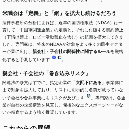
米議会は「定義」と「網」を拡大し続けるだろう
法律事務所の分析によれば、近年の国防権限法（NDAA）は一
貫して「中国軍関連企業」の定義と、それに付随する契約禁止
（下請け禁止、ロビー活動禁止を含む）の範囲を拡大してきま
した。専門家は、将来のNDAAが対象をより多くの民生セクタ
ー企業に広げ、
親会社・子会社の関係性に関するルール
を厳格
化すると予測しています
。
親会社・子会社の「巻き込みリスク」
関連法の条文はすでに、指定企業の「
支配下にある
」事業体に
まで対象を拡大しており、リストに明示的に名前が載っていな
い子会社や合弁事業にもリスクが及びます
。専門家は、各企
業が自社の企業構造を見直し、間接的なエクスポージャーがな
いか精査するよう強く推奨しています。
これからの展望