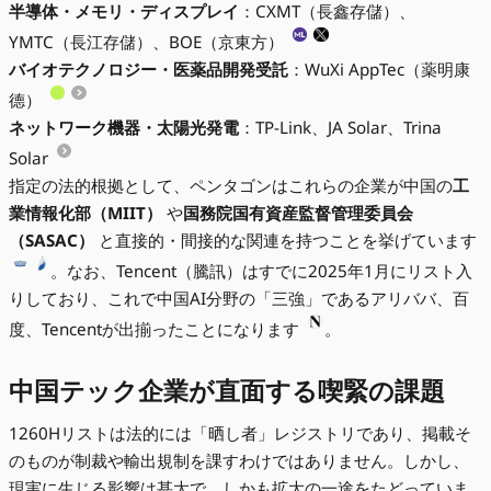
半導体・メモリ・ディスプレイ
：CXMT（長鑫存儲）、
YMTC（長江存儲）、BOE（京東方）
バイオテクノロジー・医薬品開発受託
：WuXi AppTec（薬明康
德）
ネットワーク機器・太陽光発電
：TP-Link、JA Solar、Trina
Solar
指定の法的根拠として、ペンタゴンはこれらの企業が中国の
工
業情報化部（MIIT）
や
国務院国有資産監督管理委員会
（SASAC）
と直接的・間接的な関連を持つことを挙げています
。なお、Tencent（騰訊）はすでに2025年1月にリスト入
りしており、これで中国AI分野の「三強」であるアリババ、百
度、Tencentが出揃ったことになります
。
中国テック企業が直面する喫緊の課題
1260Hリストは法的には「晒し者」レジストリであり、掲載そ
のものが制裁や輸出規制を課すわけではありません。しかし、
現実に生じる影響は甚大で、しかも拡大の一途をたどっていま