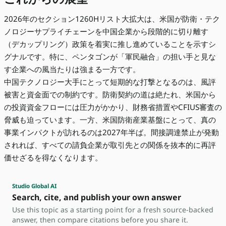
2026年のセクション1260Hリスト大拡大は、米国が防衛・テク
ノロジーサプライチェーンを中国企業から段階的に切り離す
（デカップリング）政策を着実に推し進めていることを示すシ
グナルです。特に、ペンタゴンが「軍民融合」の担い手と見な
す企業への風当たりは強まる一方です。
中国テクノロジー大手にとって短期的な打撃となるのは、風評
被害と資金面での制約です。防衛契約の道は絶たれ、米国から
の投資資金フローには圧力がかかり、財務省措置やCFIUS審査の
脅威も迫っています。一方、米国防衛産業基盤にとって、真の
事業インパクトが訪れるのは2027年半ば。間接調達禁止が発動
されれば、すべての請負企業が取引先との関係を抜本的に再評
価せざるを得なくなります。
Studio Global AI
Search, cite, and publish your own answer
Use this topic as a starting point for a fresh source-backed
answer, then compare citations before you share it.