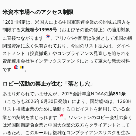
米資本市場へのアクセス制限
1260H指定は、米国人による中国軍関連企業の公開株式購入を
制限する
大統領令13959号
（およびその後の修正）の適用対象
に直接つながります
。アリババや百度は依然として米国の機
関投資家に広く保有されており、今回のリスト拡大は、ダイベ
ストメント（投資撤退）やコンプライアンス見直しを迫られる
資産運用会社やインデックスファンドにとって重大な懸念材料
です
。
ロビー活動の禁止が生む「落とし穴」
あまり知られていませんが、2025会計年度NDAAの
第851条
（こちらも2026年6月30日発効）により、国防総省は、1260H
リスト掲載企業のために活動するロビイストを起用している企
業との契約を禁じられます
。ワシントンのロビー会社の多く
は米国防衛請負企業と中国大企業の双方をクライアントとして
いるため、このルールは複雑なコンプライアンスリスクを生み