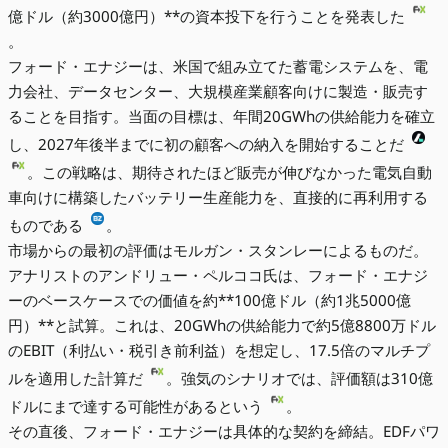
億ドル（約3000億円）**の資本投下を行うことを発表した
。
フォード・エナジーは、米国で組み立てた蓄電システムを、電
力会社、データセンター、大規模産業顧客向けに製造・販売す
ることを目指す。当面の目標は、年間20GWhの供給能力を確立
し、2027年後半までに初の顧客への納入を開始することだ
。この戦略は、期待されたほど販売が伸びなかった電気自動
車向けに構築したバッテリー生産能力を、直接的に再利用する
ものである
。
市場からの最初の評価はモルガン・スタンレーによるものだ。
アナリストのアンドリュー・ペルココ氏は、フォード・エナジ
ーのベースケースでの価値を約**100億ドル（約1兆5000億
円）**と試算。これは、20GWhの供給能力で約5億8800万ドル
のEBIT（利払い・税引き前利益）を想定し、17.5倍のマルチプ
ルを適用した計算だ
。強気のシナリオでは、評価額は310億
ドルにまで達する可能性があるという
。
その直後、フォード・エナジーは具体的な契約を締結。EDFパワ