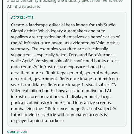
a data center, symbolizing the industry pivot from vehicles to
AI infrastructure.
AI プロンプト
Create a landscape editorial hero image for this Studio 
Global article: Which legacy automakers and auto 
suppliers are repositioning themselves as beneficiaries of 
the AI infrastructure boom, as evidenced by Vale. Article 
summary: The examples you cited are directionally 
supported — especially Valeo, Ford, and BorgWarner — 
while Aptiv’s Versigent spin-off is confirmed but its direct 
data-center/AI-infrastructure exposure should be 
described more c. Topic tags: general, general web, user 
generated, government. Reference image context from 
search candidates: Reference image 1: visual subject "A 
Valéo exhibition booth showcases automotive and AI 
infrastructure innovations with display models, large 
portraits of industry leaders, and interactive screens, 
emphasizing the c" Reference image 2: visual subject "A 
futuristic electric vehicle with illuminated accents is 
displayed against a backdro
openai.com