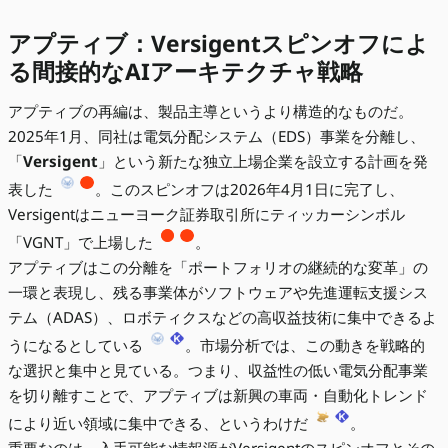
アプティブ：Versigentスピンオフによ
る間接的なAIアーキテクチャ戦略
アプティブの再編は、製品主導というより構造的なものだ。
2025年1月、同社は電気分配システム（EDS）事業を分離し、
「
Versigent
」という新たな独立上場企業を設立する計画を発
表した
。このスピンオフは2026年4月1日に完了し、
Versigentはニューヨーク証券取引所にティッカーシンボル
「VGNT」で上場した
。
アプティブはこの分離を「ポートフォリオの継続的な変革」の
一環と表現し、残る事業体がソフトウェアや先進運転支援シス
テム（ADAS）、ロボティクスなどの高収益技術に集中できるよ
うになるとしている
。市場分析では、この動きを戦略的
な選択と集中と見ている。つまり、収益性の低い電気分配事業
を切り離すことで、アプティブは新興の車両・自動化トレンド
により近い領域に集中できる、というわけだ
。
重要なのは、入手可能な情報源がVersigentのスピンオフとその