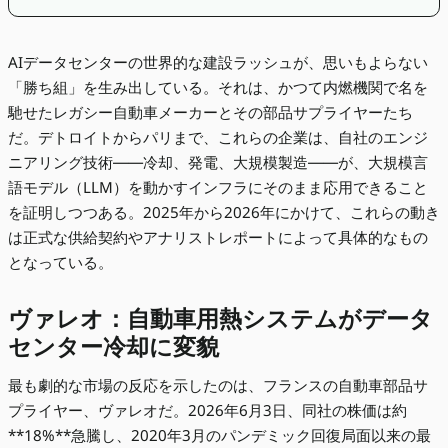
AIデータセンターの世界的な建設ラッシュが、思いもよらない
「勝ち組」を生み出している。それは、かつて内燃機関で名を
馳せたレガシー自動車メーカーとその部品サプライヤーたち
だ。デトロイトからパリまで、これらの企業は、自社のエンジ
ニアリング技術――冷却、発電、大規模製造――が、大規模言
語モデル（LLM）を動かすインフラにそのまま応用できること
を証明しつつある。2025年から2026年にかけて、これらの動き
は正式な供給契約やアナリストレポートによって具体的なもの
となっている。
ヴァレオ：自動車用熱システムがデータ
センター冷却に変貌
最も劇的な市場の反応を示したのは、フランスの自動車部品サ
プライヤー、ヴァレオだ。2026年6月3日、同社の株価は約
**18%**急騰し、2020年3月のパンデミック回復局面以来の最