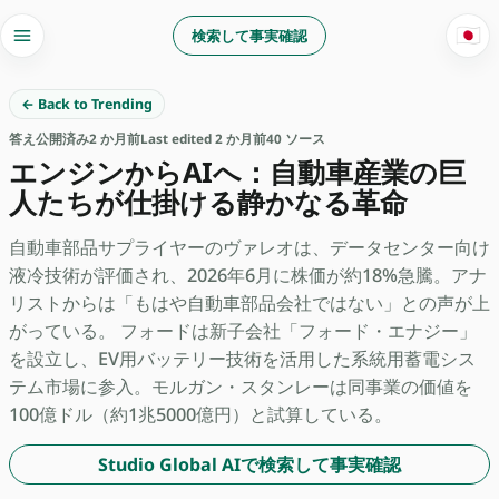
🇯🇵
検索して事実確認
← Back to Trending
答え
公開済み
2 か月前
Last edited 2 か月前
40 ソース
エンジンからAIへ：自動車産業の巨
人たちが仕掛ける静かなる革命
自動車部品サプライヤーのヴァレオは、データセンター向け
液冷技術が評価され、2026年6月に株価が約18%急騰。アナ
リストからは「もはや自動車部品会社ではない」との声が上
がっている。 フォードは新子会社「フォード・エナジー」
を設立し、EV用バッテリー技術を活用した系統用蓄電シス
テム市場に参入。モルガン・スタンレーは同事業の価値を
100億ドル（約1兆5000億円）と試算している。
Studio Global AIで検索して事実確認