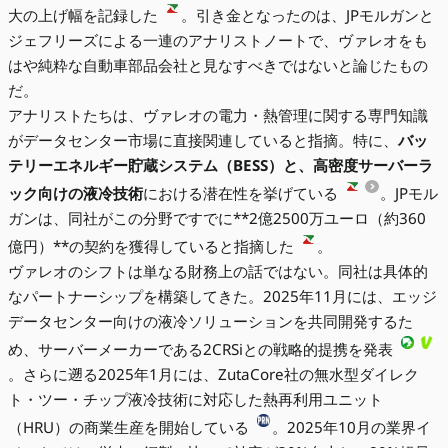
大の上げ幅を記録した
。引き金となったのは、JPモルガンと
ジェフリーズによる一連のアナリストノートで、ヴァレオをも
はや純粋な自動車部品会社と見なすべきではないと論じたもの
だ。
アナリストたちは、ヴァレオの電力・熱管理に関する専門知識
がデータセンター市場に直接関連していると指摘。特に、
バッ
テリーエネルギー貯蔵システム（BESS）
と、高密度サーバーラ
ック向けの
液冷技術
における潜在性を挙げている
。JPモル
ガンは、同社がこの分野ですでに**2億2500万ユーロ（約360
億円）**の契約を獲得していると指摘した
。
ヴァレオのシフトは単なる財務上の話ではない。同社は具体的
なパートナーシップを構築してきた。2025年11月には、エッジ
データセンター向けの液冷ソリューションを共同開発するた
め、サーバーメーカーである2CRSiとの戦略的提携を発表
。さらに遡る2025年1月には、ZutaCore社の無水型ダイレク
ト・ツー・チップ液冷技術に対応した熱再利用ユニット
（HRU）の商業生産を開始している
。2025年10月の業界イ