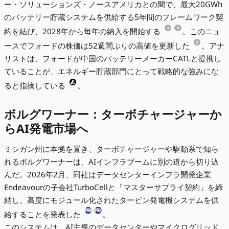
ー・ソリューションズ・ノースアメリカとの間で、最大20GWh
のバッテリー貯蔵システムを供給する5年間のフレームワーク契
約を結び、2028年から毎年の納入を開始する
。このニュ
ースでフォードの株価は52週間ぶりの高値を更新した
。アナ
リストは、フォードが中国のバッテリーメーカーCATLと提携し
ていることが、エネルギー貯蔵部門にとって戦略的な強みにな
ると指摘している
。
ボルグワーナー：ターボチャージャーか
らAI発電市場へ
ミシガン州に本拠を置き、ターボチャージャーや駆動系で知ら
れるボルグワーナーは、AIインフラブームに別の道から切り込
んだ。2026年2月、同社はデータセンターインフラ開発企業
Endeavourの子会社TurboCellと「マスターサプライ契約」を締
結し、高度にモジュール化されたタービン発電機システムを供
給することを発表した
。
このシステムは、AI主導のデータセンターやマイクログリッド