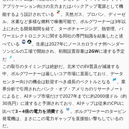
アプリケーション向けの主力またはバックアップ電源として機
能するよう設計されている
。天然ガス、プロパン、ディーゼ
ル、水素など多様な燃料で稼働可能で、ボルグワーナーは3年以
上にわたる開発期間を経て、ターボチャージング、熱管理、パ
ワーエレクトロニクスに関する同社の専門知識を結集したと述
べている
。生産は2027年にノースカロライナ州ヘンダー
ソンビルの工場で開始され、初期設置容量は
2GW
に達する予定
だ
。
この取引のタイミングは絶妙だ。北米でのEV普及が減速する
中、ボルグワーナーは厳しいコア市場に直面しており、データ
センター向けの機会は歓迎すべき成長のベクトルとなる
。業
界分析で引用されたバンク・オブ・アメリカのリサーチノート
によると、AIチップ市場だけで2027年までに約2000億ドル（約
30兆円）に達すると予測されており、AIチップは従来のCPUに
比べて
3～4倍の電力を消費
する
。ボルグワーナーのタービン
発電機は、まさにこの電力ギャップを直接狙い撃ちしているの
だ。