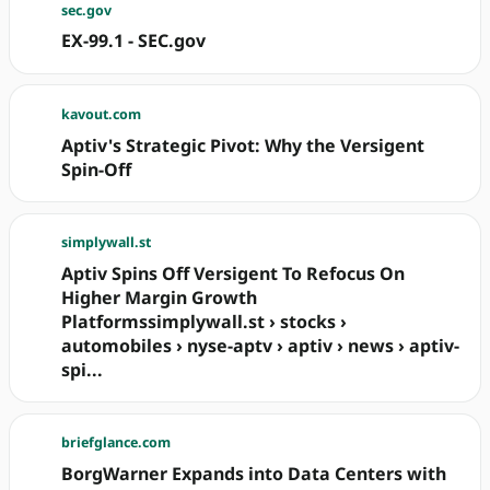
sec.gov
EX-99.1 - SEC.gov
kavout.com
Aptiv's Strategic Pivot: Why the Versigent
Spin-Off
simplywall.st
Aptiv Spins Off Versigent To Refocus On
Higher Margin Growth
Platformssimplywall.st › stocks ›
automobiles › nyse-aptv › aptiv › news › aptiv-
spi...
briefglance.com
BorgWarner Expands into Data Centers with