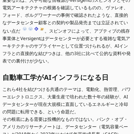
電気アーキテクチャの根拠を確認しているものの、ヴァレオ、
フォード、ボルグワーナーの事例で確認されたような、直接的
なデータセンター顧客との契約や製品発売までは立証されてい
ない点だ
。スピンオフによって、アプティブの残存
事業体とVersigentはデータセンターが必要とする複雑な電気ア
ーキテクチャのサプライヤーとして位置づけられるが、AIイン
フラとの直接的な結びつきは、他の3社に比べて公的な資料や発
表での裏付けが少ない。
自動車工学がAIインフラになる日
これら4社を結びつける共通のテーマは、電動化、熱管理、パワ
ーエレクトロニクス、大量生産で培われた数十年の経験が、AI
データセンターが現在大規模に直面しているエネルギーと冷却
の問題に転用できる、という命題だ。
その根底にある需要は投機的なものではない。バンク・オブ・
アメリカのリサーチノートは、データセンター（電気容量ベー
ス）が2018年から2023年にかけて年平均成長率（CAGR）