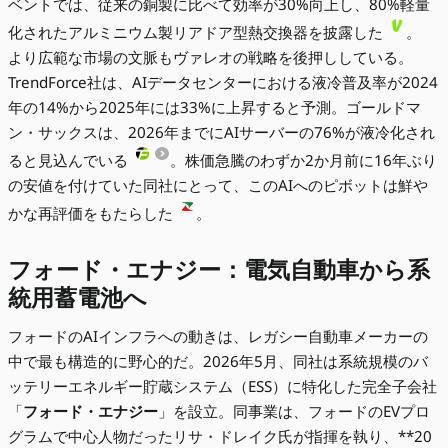
ベントでは、従来の銅製に比べて効率が30%向上し、80%軽量
化されたアルミニウム製リアドア型熱交換器を披露した
。
より広範な市場の文脈もヴァレオの戦略を後押ししている。
TrendForce社は、AIデータセンターにおける液冷普及率が2024
年の14%から2025年には33%に上昇すると予測。ゴールドマ
ン・サックスは、2026年までにAIサーバーの76%が液冷化され
ると見込んでいる
。株価急騰のわずか2か月前に16年ぶり
の安値を付けていた同社にとって、このAIへのピボットは鮮や
かな再評価をもたらした
。
フォード・エナジー：電気自動車から系
統用蓄電池へ
フォードのAIインフラへの動きは、レガシー自動車メーカーの
中で最も構造的に野心的だ。2026年5月、同社は系統規模のバ
ッテリーエネルギー貯蔵システム（ESS）に特化した完全子会社
「
フォード・エナジー
」を設立。同事業は、フォードのEVプロ
グラムで中心人物だったリサ・ドレイク氏が指揮を執り、**20