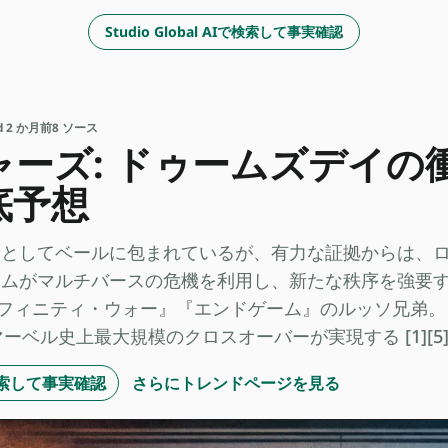
Studio Global AIで検索して事実確認
ed 2 か月前
8 ソース
ャーズ: ドゥームズデイの
底予想
としてベールに包まれているが、有力な証拠からは、ロバ
ムがマルチバースの危機を利用し、新たな秩序を強要する
は『インフィニティ・ウォー』『エンドゲーム』のルッソ兄弟
ーベル史上最大規模のクロスオーバーが実現する [1][5][
Iで検索して事実確認
さらにトレンドページを見る