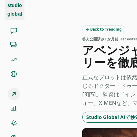
studio
global
← Back to Trending
答え
公開済み
2 か月前
Last edit
アベンジ
リーを徹
正式なプロットは依然
じるドクター・ドゥー
[3][5]。 監督
ォー、X MENなど、マ
Studio Global A