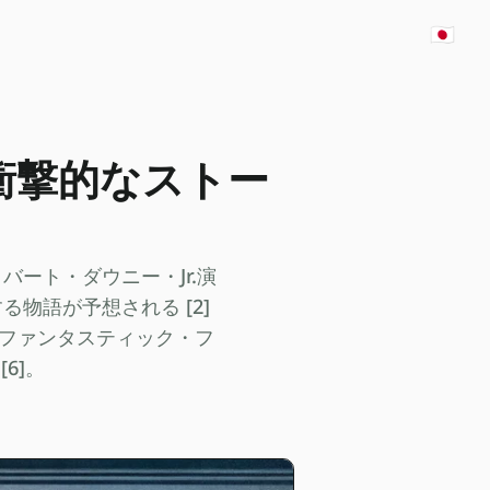
🇯🇵
衝撃的なストー
ート・ダウニー・Jr.演
物語が予想される [2]
。ファンタスティック・フ
6]。