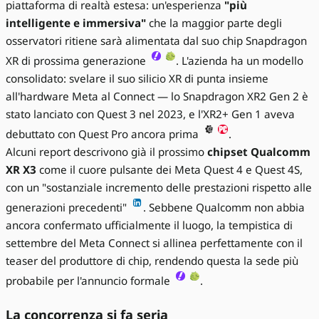
piattaforma di realtà estesa: un'esperienza
"più
intelligente e immersiva"
che la maggior parte degli
osservatori ritiene sarà alimentata dal suo chip Snapdragon
XR di prossima generazione
. L'azienda ha un modello
consolidato: svelare il suo silicio XR di punta insieme
all'hardware Meta al Connect — lo Snapdragon XR2 Gen 2 è
stato lanciato con Quest 3 nel 2023, e l'XR2+ Gen 1 aveva
debuttato con Quest Pro ancora prima
.
Alcuni report descrivono già il prossimo
chipset Qualcomm
XR X3
come il cuore pulsante dei Meta Quest 4 e Quest 4S,
con un "sostanziale incremento delle prestazioni rispetto alle
generazioni precedenti"
. Sebbene Qualcomm non abbia
ancora confermato ufficialmente il luogo, la tempistica di
settembre del Meta Connect si allinea perfettamente con il
teaser del produttore di chip, rendendo questa la sede più
probabile per l'annuncio formale
.
La concorrenza si fa seria