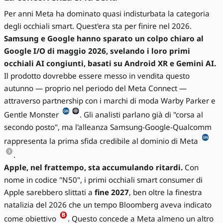
Per anni Meta ha dominato quasi indisturbata la categoria
degli occhiali smart. Quest'era sta per finire nel 2026.
Samsung e Google hanno sparato un colpo chiaro al
Google I/O di maggio 2026, svelando i loro primi
occhiali AI congiunti, basati su Android XR e Gemini AI.
Il prodotto dovrebbe essere messo in vendita questo
autunno — proprio nel periodo del Meta Connect —
attraverso partnership con i marchi di moda Warby Parker e
Gentle Monster
. Gli analisti parlano già di "corsa al
secondo posto", ma l'alleanza Samsung-Google-Qualcomm
rappresenta la prima sfida credibile al dominio di Meta
.
Apple, nel frattempo, sta accumulando ritardi.
Con
nome in codice "N50", i primi occhiali smart consumer di
Apple sarebbero slittati a
fine 2027
, ben oltre la finestra
natalizia del 2026 che un tempo Bloomberg aveva indicato
come obiettivo
. Questo concede a Meta almeno un altro