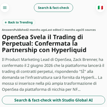
🇮🇹
Search & fact-check
← Back to Trending
Answers
Published
2 months ago
Last edited 2 months ago
35 sources
OpenSea Svela il Trading di
Perpetual: Confermata la
Partnership con Hyperliquid
Il Product Marketing Lead di OpenSea, Zack Brenner, ha
confermato il 2 giugno 2026 che la piattaforma lancerà il
trading di contratti perpetui, rispondendo "SÌ" alla
domanda se l'infrastruttura sarà fornita da Hyperli... La
mossa si inserisce nella più ampia trasformazione di
OpenSea da piattaforma di nicchia per NF...
Search & fact-check with Studio Global AI