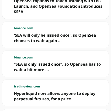
OpenSea Expands to Token Trading with OS2
Launch, and OpenSea Foundation Introduces
$SEA
binance.com
'SEA will only be issued once', so OpenSea
chooses to wait again ...
binance.com
“SEA is only issued once”, so OpenSea has to
wait a bit more ...
tradingview.com
Hyperliquid now allows anyone to deploy
perpetual futures, for a price