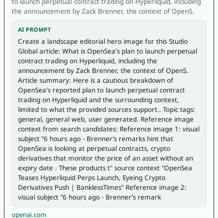
to launch perpetual contract trading on Hyperliquid, including
the announcement by Zack Brenner, the context of OpenS.
AI PROMPT
Create a landscape editorial hero image for this Studio 
Global article: What is OpenSea's plan to launch perpetual 
contract trading on Hyperliquid, including the 
announcement by Zack Brenner, the context of OpenS. 
Article summary: Here is a cautious breakdown of 
OpenSea's reported plan to launch perpetual contract 
trading on Hyperliquid and the surrounding context, 
limited to what the provided sources support.. Topic tags: 
general, general web, user generated. Reference image 
context from search candidates: Reference image 1: visual 
subject "6 hours ago - Brenner’s remarks hint that 
OpenSea is looking at perpetual contracts, crypto 
derivatives that monitor the price of an asset without an 
expiry date . These products t" source context "OpenSea 
Teases Hyperliquid Perps Launch, Eyeing Crypto 
Derivatives Push | BanklessTimes" Reference image 2: 
visual subject "6 hours ago - Brenner’s remark
openai.com