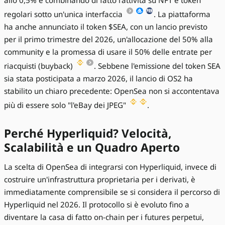
allo 0,5% e combinando di fatto l'attività su NFT e token
regolari sotto un'unica interfaccia
. La piattaforma
ha anche annunciato il token $SEA, con un lancio previsto
per il primo trimestre del 2026, un'allocazione del 50% alla
community e la promessa di usare il 50% delle entrate per
riacquisti (buyback)
. Sebbene l'emissione del token SEA
sia stata posticipata a marzo 2026, il lancio di OS2 ha
stabilito un chiaro precedente: OpenSea non si accontentava
più di essere solo "l'eBay dei JPEG"
.
Perché Hyperliquid? Velocità,
Scalabilità e un Quadro Aperto
La scelta di OpenSea di integrarsi con Hyperliquid, invece di
costruire un'infrastruttura proprietaria per i derivati, è
immediatamente comprensibile se si considera il percorso di
Hyperliquid nel 2026. Il protocollo si è evoluto fino a
diventare la casa di fatto on-chain per i futures perpetui,