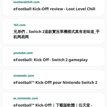
lootlevelchill.com
eFootball Kick-Off! review - Loot Level Chill
163.com
兄弟們，Switch 2這款實況單機模式真有老味道_手
机网易网
youtube.com
eFootball: Kick Off - Switch 2 gameplay
nintendo.com
eFootball™ Kick-Off! pour Nintendo Switch 2
ec.nintendo.com
eFootball™ Kick-Off!｜下載版軟體｜任天堂 -