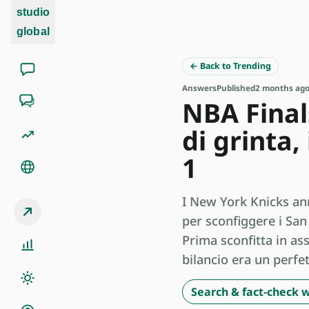
studio
global
← Back to Trending
Answers
Published
2 months ag
NBA Final
di grinta,
1
I New York Knicks ann
per sconfiggere i San
Prima sconfitta in ass
bilancio era un perfet
Search & fact-check w