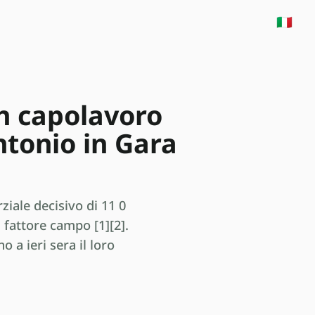
🇮🇹
n capolavoro
ntonio in Gara
iale decisivo di 11 0
 fattore campo [1][2].
o a ieri sera il loro