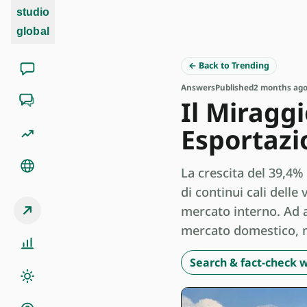
studio
global
← Back to Trending
Answers
Published
2 months ag
Il Miraggi
Esportazi
La crescita del 39,4%
di continui cali delle
mercato interno. Ad a
mercato domestico, m
Search & fact-check w