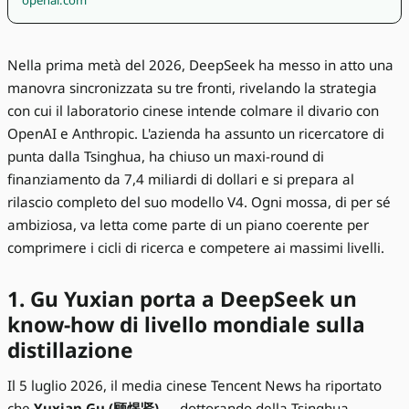
openai.com
Nella prima metà del 2026, DeepSeek ha messo in atto una
manovra sincronizzata su tre fronti, rivelando la strategia
con cui il laboratorio cinese intende colmare il divario con
OpenAI e Anthropic. L'azienda ha assunto un ricercatore di
punta dalla Tsinghua, ha chiuso un maxi-round di
finanziamento da 7,4 miliardi di dollari e si prepara al
rilascio completo del suo modello V4. Ogni mossa, di per sé
ambiziosa, va letta come parte di un piano coerente per
comprimere i cicli di ricerca e competere ai massimi livelli.
1. Gu Yuxian porta a DeepSeek un
know-how di livello mondiale sulla
distillazione
Il 5 luglio 2026, il media cinese Tencent News ha riportato
che
Yuxian Gu (顾煜贤)
— dottorando della Tsinghua