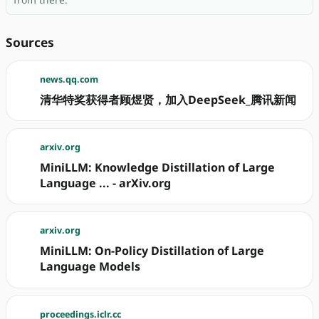
Sources
news.qq.com
清华特奖获得者顾煜贤，加入DeepSeek_腾讯新闻
arxiv.org
MiniLLM: Knowledge Distillation of Large
Language ... - arXiv.org
arxiv.org
MiniLLM: On-Policy Distillation of Large
Language Models
proceedings.iclr.cc