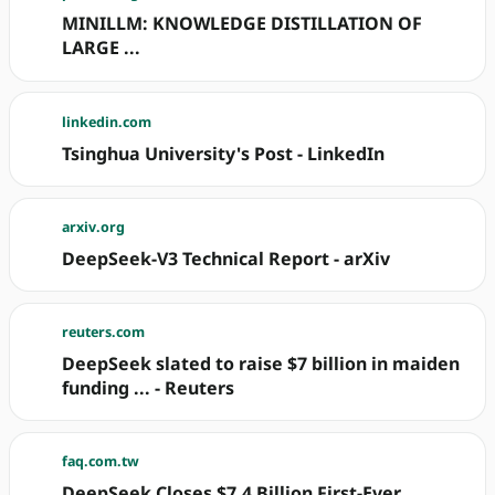
MINILLM: KNOWLEDGE DISTILLATION OF
LARGE ...
linkedin.com
Tsinghua University's Post - LinkedIn
arxiv.org
DeepSeek-V3 Technical Report - arXiv
reuters.com
DeepSeek slated to raise $7 billion in maiden
funding ... - Reuters
faq.com.tw
DeepSeek Closes $7.4 Billion First-Ever