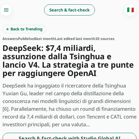
🇮🇹
Search & fact-check
← Back to Trending
Answers
Published
last month
Last edited last month
30 sources
DeepSeek: $7,4 miliardi,
assunzione dalla Tsinghua e
lancio V4. La strategia a tre punte
per raggiungere OpenAI
DeepSeek ha ingaggiato il ricercatore della Tsinghua
Yuxian Gu, leader nel campo della distillazione della
conoscenza nei modelli linguistici di grandi dimensioni
[6]. Parallelamente, ha chiuso un round di finanziamento
record da 7,4 miliardi di dollari, con Tencent e CATL come
investitori principali, per una valuta...
Search & fact-check with Studio Global AI