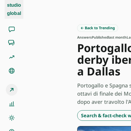
studio
global
← Back to Trending
Answers
Published
last month
La
Portogall
derby iber
a Dallas
Portogallo e Spagna s
ottavi di finale dei M
dopo aver travolto l'
Search & fact-check w