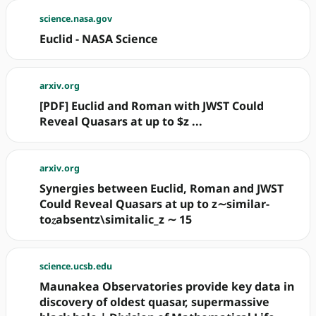
science.nasa.gov
Euclid - NASA Science
arxiv.org
[PDF] Euclid and Roman with JWST Could
Reveal Quasars at up to $z ...
arxiv.org
Synergies between Euclid, Roman and JWST
Could Reveal Quasars at up to z∼similar-
to𝑧absentz\simitalic_z ∼ 15
science.ucsb.edu
Maunakea Observatories provide key data in
discovery of oldest quasar, supermassive