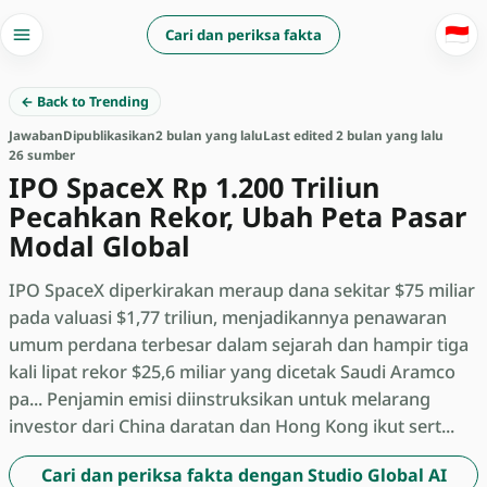
🇮🇩
Cari dan periksa fakta
← Back to Trending
Jawaban
Dipublikasikan
2 bulan yang lalu
Last edited 2 bulan yang lalu
26 sumber
IPO SpaceX Rp 1.200 Triliun
Pecahkan Rekor, Ubah Peta Pasar
Modal Global
IPO SpaceX diperkirakan meraup dana sekitar $75 miliar
pada valuasi $1,77 triliun, menjadikannya penawaran
umum perdana terbesar dalam sejarah dan hampir tiga
kali lipat rekor $25,6 miliar yang dicetak Saudi Aramco
pa... Penjamin emisi diinstruksikan untuk melarang
investor dari China daratan dan Hong Kong ikut sert...
Cari dan periksa fakta dengan Studio Global AI