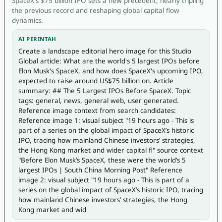
SpaceX's $75 billion IPO sets a new precedent, nearly tripling
the previous record and reshaping global capital flow
dynamics.
AI PERINTAH
Create a landscape editorial hero image for this Studio 
Global article: What are the world's 5 largest IPOs before 
Elon Musk's SpaceX, and how does SpaceX's upcoming IPO, 
expected to raise around US$75 billion on. Article 
summary: ## The 5 Largest IPOs Before SpaceX. Topic 
tags: general, news, general web, user generated. 
Reference image context from search candidates: 
Reference image 1: visual subject "19 hours ago - This is 
part of a series on the global impact of SpaceX’s historic 
IPO, tracing how mainland Chinese investors’ strategies, 
the Hong Kong market and wider capital fl" source context 
"Before Elon Musk’s SpaceX, these were the world’s 5 
largest IPOs | South China Morning Post" Reference 
image 2: visual subject "19 hours ago - This is part of a 
series on the global impact of SpaceX’s historic IPO, tracing 
how mainland Chinese investors’ strategies, the Hong 
Kong market and wid