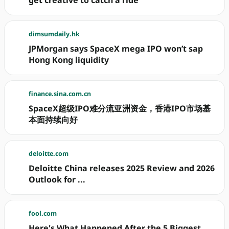
dimsumdaily.hk
JPMorgan says SpaceX mega IPO won’t sap
Hong Kong liquidity
finance.sina.com.cn
SpaceX超级IPO难分流亚洲资金，香港IPO市场基
本面持续向好
deloitte.com
Deloitte China releases 2025 Review and 2026
Outlook for ...
fool.com
Here's What Happened After the 5 Biggest