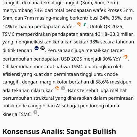
canggih, di mana teknologi canggih (3nm, 5nm, 7nm)
menyumbang 74% dari total pendapatan wafer. Proses 3nm,
5nm, dan 7nm masing-masing berkontribusi 24%, 36%, dan
14% terhadap pendapatan wafer
. Untuk Q3 2025,
TSMC memperkirakan pendapatan antara $31,8–33,0 miliar,
yang mengindikasikan kenaikan sekitar 38% secara tahunan
di titik tengah
. Perusahaan juga menaikkan target
pertumbuhan pendapatan USD 2025 menjadi 30% YoY
.
Citi kemudian mencatat bahwa TSMC diuntungkan oleh
efisiensi yang kuat dan permintaan tinggi untuk node
canggih, dengan margin kotor bertahan di 58,6% meskipun
ada tekanan nilai tukar
. Bank tersebut juga melihat
pertumbuhan struktural yang diharapkan dalam permintaan
untuk node canggih dan AI sebagai pendorong utama
kinerja TSMC
.
Konsensus Analis: Sangat Bullish