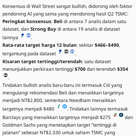
Konsensus di Wall Street sangat bullish, didorong oleh faktor
pendorong AI yang sama yang mendorong hasil Q2 TSMC:
Peringkat konsensus
:
Beli
di antara 7 analis dalam satu
dataset, dan
Strong Buy
di antara 19 analis di dataset
lainnya
.
Rata-rata target harga 12 bulan
: sekitar
$466–$490
,
tergantung pada dataset
.
Kisaran target tertinggi/terendah
: satu dataset
menunjukkan perkiraan tertinggi
$700
dan terendah
$354
.
Tindakan bullish analis baru-baru ini termasuk Citi yang
mengulangi rekomendasi Beli dan menaikkan targetnya
menjadi NT$2.800, sementara Needham menaikkan
targetnya menjadi $480
. Tindakan lainnya termasuk
Barclays yang menaikkan targetnya menjadi $275
dan
Goldman Sachs yang menetapkan target "tertinggi di
jalanan" sebesar NT$2.330 untuk saham TSMC yang