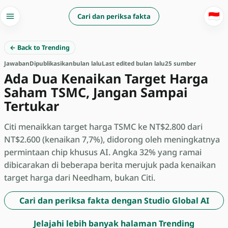
🇮🇩
Cari dan periksa fakta
← Back to Trending
Jawaban
Dipublikasikan
bulan lalu
Last edited bulan lalu
25 sumber
Ada Dua Kenaikan Target Harga
Saham TSMC, Jangan Sampai
Tertukar
Citi menaikkan target harga TSMC ke NT$2.800 dari
NT$2.600 (kenaikan 7,7%), didorong oleh meningkatnya
permintaan chip khusus AI. Angka 32% yang ramai
dibicarakan di beberapa berita merujuk pada kenaikan
target harga dari Needham, bukan Citi.
Cari dan periksa fakta dengan Studio Global AI
Jelajahi lebih banyak halaman Trending