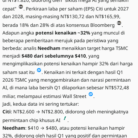
di NT$1.820, didorong oleh "siklus mega AI yang semakin
cepat"
. Perkiraan laba per saham (EPS) Citi untuk 2027
dan 2028, masing-masing NT$130,72 dan NT$165,99,
berada 18% dan 28% di atas konsensus Bloomberg
.
Adapun angka
potensi kenaikan ~32%
yang muncul di
beberapa pemberitaan merujuk pada peristiwa yang
berbeda: analis
Needham
menaikkan target harga TSMC
menjadi
$480 dari sebelumnya $410
, yang
mengimplikasikan potensi kenaikan hampir 32% dari harga
saham saat itu
. Kenaikan ini terkait dengan hasil Q1
2026 TSMC yang menggembirakan dan narasi permintaan
AI, di mana laba bersih Q1 dilaporkan sebesar NT$572,48
miliar, melampaui estimasi Wall Street
.
Jadi, kedua data ini sering tertukar:
Citi
: NT$2.600 → NT$2.800, didorong oleh meningkatnya
permintaan chip khusus AI
.
Needham
: $410 → $480, atau potensi kenaikan hampir
32%, didorong oleh hasil Q1 yang positif dan permintaan