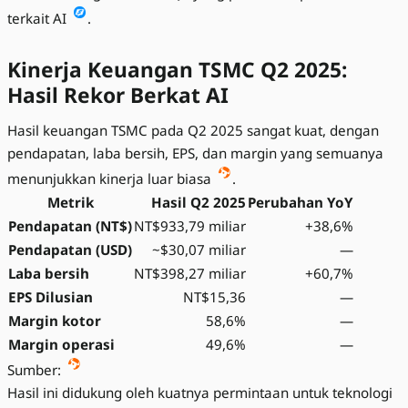
terkait AI
.
Kinerja Keuangan TSMC Q2 2025:
Hasil Rekor Berkat AI
Hasil keuangan TSMC pada Q2 2025 sangat kuat, dengan
pendapatan, laba bersih, EPS, dan margin yang semuanya
menunjukkan kinerja luar biasa
.
Metrik
Hasil Q2 2025
Perubahan YoY
Pendapatan (NT$)
NT$933,79 miliar
+38,6%
Pendapatan (USD)
~$30,07 miliar
—
Laba bersih
NT$398,27 miliar
+60,7%
EPS Dilusian
NT$15,36
—
Margin kotor
58,6%
—
Margin operasi
49,6%
—
Sumber:
Hasil ini didukung oleh kuatnya permintaan untuk teknologi