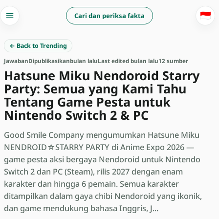
🇮🇩
Cari dan periksa fakta
← Back to Trending
Jawaban
Dipublikasikan
bulan lalu
Last edited bulan lalu
12 sumber
Hatsune Miku Nendoroid Starry
Party: Semua yang Kami Tahu
Tentang Game Pesta untuk
Nintendo Switch 2 & PC
Good Smile Company mengumumkan Hatsune Miku
NENDROID☆STARRY PARTY di Anime Expo 2026 —
game pesta aksi bergaya Nendoroid untuk Nintendo
Switch 2 dan PC (Steam), rilis 2027 dengan enam
karakter dan hingga 6 pemain. Semua karakter
ditampilkan dalam gaya chibi Nendoroid yang ikonik,
dan game mendukung bahasa Inggris, J...