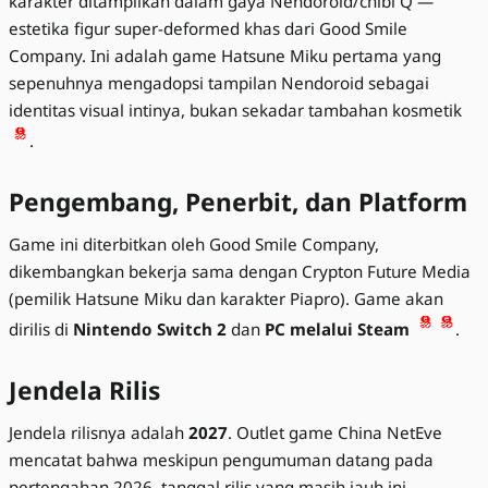
karakter ditampilkan dalam gaya Nendoroid/chibi Q —
estetika figur super-deformed khas dari Good Smile
Company. Ini adalah game Hatsune Miku pertama yang
sepenuhnya mengadopsi tampilan Nendoroid sebagai
identitas visual intinya, bukan sekadar tambahan kosmetik
.
Pengembang, Penerbit, dan Platform
Game ini diterbitkan oleh Good Smile Company,
dikembangkan bekerja sama dengan Crypton Future Media
(pemilik Hatsune Miku dan karakter Piapro). Game akan
dirilis di
Nintendo Switch 2
dan
PC melalui Steam
.
Jendela Rilis
Jendela rilisnya adalah
2027
. Outlet game China NetEve
mencatat bahwa meskipun pengumuman datang pada
pertengahan 2026, tanggal rilis yang masih jauh ini