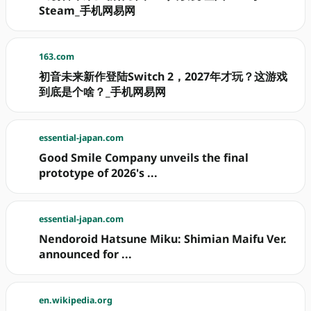
Steam_手机网易网
163.com
初音未来新作登陆Switch 2，2027年才玩？这游戏
到底是个啥？_手机网易网
essential-japan.com
Good Smile Company unveils the final
prototype of 2026's ...
essential-japan.com
Nendoroid Hatsune Miku: Shimian Maifu Ver.
announced for ...
en.wikipedia.org