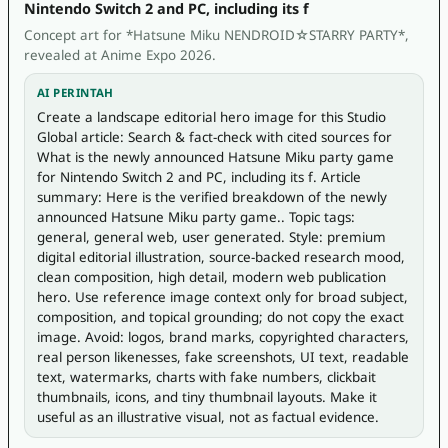
Nintendo Switch 2 and PC, including its f
Concept art for *Hatsune Miku NENDROID☆STARRY PARTY*,
revealed at Anime Expo 2026.
AI PERINTAH
Create a landscape editorial hero image for this Studio 
Global article: Search & fact-check with cited sources for 
What is the newly announced Hatsune Miku party game 
for Nintendo Switch 2 and PC, including its f. Article 
summary: Here is the verified breakdown of the newly 
announced Hatsune Miku party game.. Topic tags: 
general, general web, user generated. Style: premium 
digital editorial illustration, source-backed research mood, 
clean composition, high detail, modern web publication 
hero. Use reference image context only for broad subject, 
composition, and topical grounding; do not copy the exact 
image. Avoid: logos, brand marks, copyrighted characters, 
real person likenesses, fake screenshots, UI text, readable 
text, watermarks, charts with fake numbers, clickbait 
thumbnails, icons, and tiny thumbnail layouts. Make it 
useful as an illustrative visual, not as factual evidence.