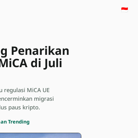
🇮🇩
g Penarikan
iCA di Juli
cu regulasi MiCA UE
mencerminkan migrasi
us paus kripto.
man Trending