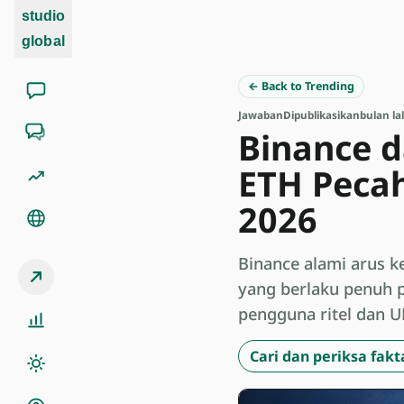
studio
global
← Back to Trending
Jawaban
Dipublikasikan
bulan la
Binance 
ETH Pecah
2026
Binance alami arus ke
yang berlaku penuh p
pengguna ritel dan U
Cari dan periksa fakt