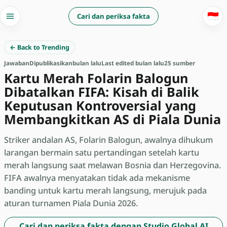
🇮🇩
Cari dan periksa fakta
← Back to Trending
Jawaban
Dipublikasikan
bulan lalu
Last edited bulan lalu
25 sumber
Kartu Merah Folarin Balogun
Dibatalkan FIFA: Kisah di Balik
Keputusan Kontroversial yang
Membangkitkan AS di Piala Dunia
Striker andalan AS, Folarin Balogun, awalnya dihukum
larangan bermain satu pertandingan setelah kartu
merah langsung saat melawan Bosnia dan Herzegovina.
FIFA awalnya menyatakan tidak ada mekanisme
banding untuk kartu merah langsung, merujuk pada
aturan turnamen Piala Dunia 2026.
Cari dan periksa fakta dengan Studio Global AI