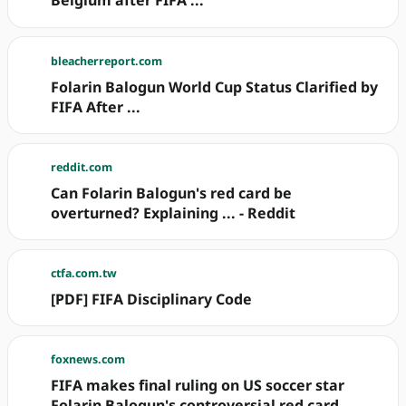
Belgium after FIFA ...
bleacherreport.com
Folarin Balogun World Cup Status Clarified by
FIFA After ...
reddit.com
Can Folarin Balogun's red card be
overturned? Explaining ... - Reddit
ctfa.com.tw
[PDF] FIFA Disciplinary Code
foxnews.com
FIFA makes final ruling on US soccer star
Folarin Balogun's controversial red card