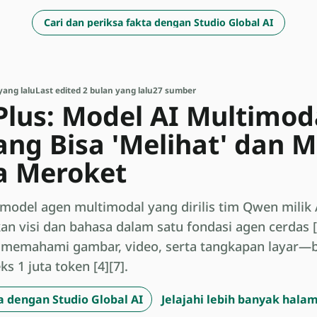
Cari dan periksa fakta dengan Studio Global AI
yang lalu
Last edited 2 bulan yang lalu
27 sumber
lus: Model AI Multimod
ang Bisa 'Melihat' dan
 Meroket
model agen multimodal yang dirilis tim Qwen milik A
n visi dan bahasa dalam satu fondasi agen cerdas [1
 memahami gambar, video, serta tangkapan layar—
s 1 juta token [4][7].
a dengan Studio Global AI
Jelajahi lebih banyak hala