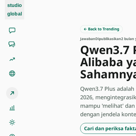
studio
global
← Back to Trending
Jawaban
Dipublikasikan
2 bulan 
Qwen3.7 P
Alibaba y
Sahamnya
Qwen3.7 Plus adalah 
2026, mengintegrasika
mampu 'melihat' dan
dengan jendela kontek
Cari dan periksa fakt