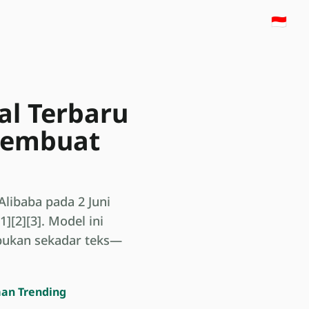
🇮🇩
al Terbaru
 Membuat
libaba pada 2 Juni
][2][3]. Model ini
bukan sekadar teks—
man Trending