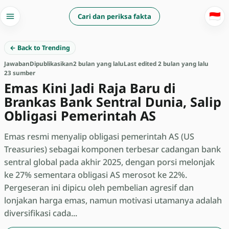
🇮🇩
Cari dan periksa fakta
← Back to Trending
Jawaban
Dipublikasikan
2 bulan yang lalu
Last edited 2 bulan yang lalu
23 sumber
Emas Kini Jadi Raja Baru di
Brankas Bank Sentral Dunia, Salip
Obligasi Pemerintah AS
Emas resmi menyalip obligasi pemerintah AS (US
Treasuries) sebagai komponen terbesar cadangan bank
sentral global pada akhir 2025, dengan porsi melonjak
ke 27% sementara obligasi AS merosot ke 22%.
Pergeseran ini dipicu oleh pembelian agresif dan
lonjakan harga emas, namun motivasi utamanya adalah
diversifikasi cada...