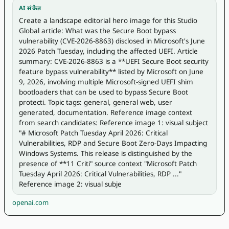
AI संकेत
Create a landscape editorial hero image for this Studio 
Global article: What was the Secure Boot bypass 
vulnerability (CVE-2026-8863) disclosed in Microsoft's June 
2026 Patch Tuesday, including the affected UEFI. Article 
summary: CVE-2026-8863 is a **UEFI Secure Boot security 
feature bypass vulnerability** listed by Microsoft on June 
9, 2026, involving multiple Microsoft-signed UEFI shim 
bootloaders that can be used to bypass Secure Boot 
protecti. Topic tags: general, general web, user 
generated, documentation. Reference image context 
from search candidates: Reference image 1: visual subject 
"# Microsoft Patch Tuesday April 2026: Critical 
Vulnerabilities, RDP and Secure Boot Zero-Days Impacting 
Windows Systems. This release is distinguished by the 
presence of **11 Criti" source context "Microsoft Patch 
Tuesday April 2026: Critical Vulnerabilities, RDP ..." 
Reference image 2: visual subje
openai.com