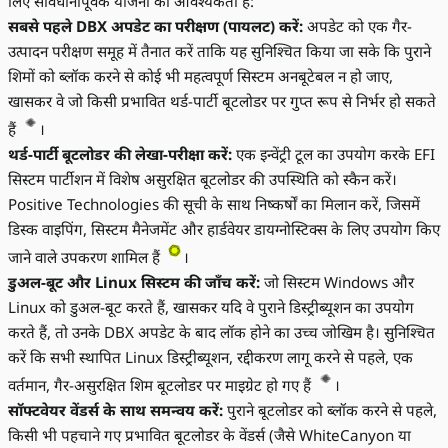
लिए सावधानीपूर्वक योजना की आवश्यकता है:
सबसे पहले DBX अपडेट का परीक्षण (पायलट) करें:
अपडेट को एक गैर-
उत्पादन परीक्षण समूह में तैनात करें ताकि यह सुनिश्चित किया जा सके कि पुराने
शिमों को ब्लॉक करने से कोई भी महत्वपूर्ण सिस्टम अनबूटेबल न हो जाए,
खासकर वे जो किसी प्रभावित थर्ड-पार्टी बूटलोडर पर गुप्त रूप से निर्भर हो सकते
हैं
।
थर्ड-पार्टी बूटलोडर की लेखा-परीक्षा करें:
एक इन्वेंट्री टूल का उपयोग करके EFI
सिस्टम पार्टीशन में विशेष असुरक्षित बूटलोडर की उपस्थिति को स्कैन करें।
Positive Technologies की सूची के साथ निष्कर्षों का मिलान करें, जिसमें
डिस्क वाइपिंग, सिस्टम मैनेजमेंट और हार्डवेयर डायग्नोस्टिक्स के लिए उपयोग किए
जाने वाले उपकरण शामिल हैं
।
डुअल-बूट और Linux सिस्टम की जाँच करें:
जो सिस्टम Windows और
Linux को डुअल-बूट करते हैं, खासकर यदि वे पुराने डिस्ट्रीब्यूशन का उपयोग
करते हैं, तो उनके DBX अपडेट के बाद लॉक होने का उच्च जोखिम है। सुनिश्चित
करें कि सभी स्थापित Linux डिस्ट्रीब्यूशन, रद्दीकरण लागू करने से पहले, एक
वर्तमान, गैर-असुरक्षित शिम बूटलोडर पर माइग्रेट हो गए हैं
।
सॉफ्टवेयर वेंडर्स के साथ समन्वय करें:
पुराने बूटलोडर को ब्लॉक करने से पहले,
किसी भी पहचाने गए प्रभावित बूटलोडर के वेंडर्स (जैसे WhiteCanyon या