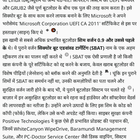
जो Linux डिस्ट्रीब्यूशन या अन्य थर्ड-पार्टी ऑपरेटिंग सिस्टम को UEFI फर्मवेयर
और GRUB2 जैसे पूर्ण बूटलोडर के बीच एक पुल की तरह काम करता है। इसे
सिक्योर बूट के साथ काम करने लायक बनाने के लिए Microsoft ने अपने
भरोसेमंद 'Microsoft Corporation UEFI CA 2011' सर्टिफिकेट से इस पर
हस्ताक्षर (साइन) किए थे
।
इस खामी से सबसे अधिक प्रभावित बूटलोडर
शिम वर्जन 0.9 और उससे पहले
के
थे। ये पुराने वर्जन
सिक्योर बूट एडवांस्ड टार्गेटिंग (SBAT)
नाम के एक अहम
रद्दीकरण तंत्र का पालन नहीं करते थे
। SBAT एक ऐसी प्रणाली है जो किसी
खास कंपनी के पूरे सर्टिफिकेट को रद्द करने के बजाय, केवल खराब बूटलोडर की
विशेष पीढ़ियों (जेनरेशन) को ब्लॉक करने की अनुमति देती है
। चूंकि इन पुराने
शिमों में SBAT का समर्थन नहीं था, उनकी कमज़ोरियों का पता चलने और
सुरक्षित वर्जन जारी होने के बाद भी, ये पुराने बूटलोडर सिस्टम पर चलते रहे
।
बाज़ार में इन असुरक्षित बूटलोडर का बने रहना कई हार्डवेयर और सॉफ्टवेयर वेंडर्स
की लापरवाही का नतीजा है। उन्होंने अपने उत्पादों के लिए इस शिम के कोड को
कॉपी (फोर्क) किया, लेकिन उसे कभी अपडेट नहीं किया। साइबर सुरक्षा कंपनी
Positive Technologies ने कुछ ऐसे ही प्रभावित प्रोडक्ट की पहचान की,
जिनमें WhiteCanyon WipeDrive, Baramundi Management
Suite, और PC-Doctor Service Center जैसे डिस्क वाइपिंग, सिस्टम