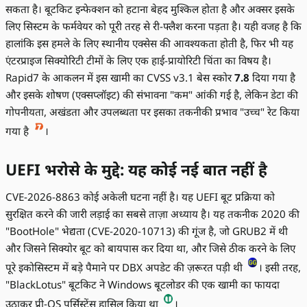
सकता है। बूटकिट इन्फेक्शन को हटाना बेहद मुश्किल होता है और अक्सर इसके
लिए सिस्टम के फर्मवेयर को पूरी तरह से री-फ्लैश करना पड़ता है। यही वजह है कि
हालांकि इस हमले के लिए स्थानीय एक्सेस की आवश्यकता होती है, फिर भी यह
एंटरप्राइज सिक्योरिटी टीमों के लिए एक हाई-प्रायोरिटी चिंता का विषय है।
Rapid7 के आकलन में इस खामी का CVSS v3.1 बेस स्कोर
7.8
दिया गया है
और इसके शोषण (एक्सप्लॉइट) की संभावना "कम" आंकी गई है, लेकिन डेटा की
गोपनीयता, अखंडता और उपलब्धता पर इसका तकनीकी प्रभाव "उच्च" रेट किया
गया है
।
UEFI भरोसे के मुद्दे: यह कोई नई बात नहीं है
CVE-2026-8863 कोई अकेली घटना नहीं है। यह UEFI बूट प्रक्रिया को
सुरक्षित करने की जारी लड़ाई का सबसे ताज़ा अध्याय है। यह तकनीक 2020 की
"BootHole" भेद्यता (CVE-2020-10713) की गूंज है, जो GRUB2 में थी
और जिसने सिक्योर बूट को बायपास कर दिया था, और जिसे ठीक करने के लिए
पूरे इकोसिस्टम में बड़े पैमाने पर DBX अपडेट की ज़रूरत पड़ी थी
। इसी तरह,
"BlackLotus" बूटकिट ने Windows बूटलोडर की एक खामी का फायदा
उठाकर प्री-OS पर्सिस्टेंस हासिल किया था
।