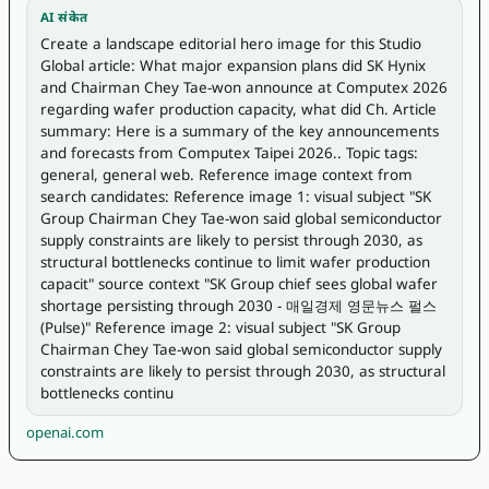
AI संकेत
Create a landscape editorial hero image for this Studio 
Global article: What major expansion plans did SK Hynix 
and Chairman Chey Tae-won announce at Computex 2026 
regarding wafer production capacity, what did Ch. Article 
summary: Here is a summary of the key announcements 
and forecasts from Computex Taipei 2026.. Topic tags: 
general, general web. Reference image context from 
search candidates: Reference image 1: visual subject "SK 
Group Chairman Chey Tae-won said global semiconductor 
supply constraints are likely to persist through 2030, as 
structural bottlenecks continue to limit wafer production 
capacit" source context "SK Group chief sees global wafer 
shortage persisting through 2030 - 매일경제 영문뉴스 펄스
(Pulse)" Reference image 2: visual subject "SK Group 
Chairman Chey Tae-won said global semiconductor supply 
constraints are likely to persist through 2030, as structural 
bottlenecks continu
openai.com