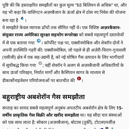
पुष्टि की कि हस्ताक्षरित समझौतों का कुल मूल्य “$8 बिलियन से अधिक” था, और
यह भी कहा कि वाशिंगटन अज़रबैजान के ऊर्जा क्षेत्र में ठोस नए निवेश की योजना
बना रहा है
।
ये समझौते केवल व्यापक ढाँचों तक सीमित नहीं थे। एक विशिष्ट
अज़रबैजान-
संयुक्त राज्य अमेरिका सुरक्षा सहयोग रूपरेखा
को सबसे महत्वपूर्ण दस्तावेजों
में से एक बताया गया
। कॉर्पोरेट पक्ष पर, एक्सॉनमोबिल और शेवरॉन दोनों ने
अपनी उपस्थिति गहरी की: एक्सॉनमोबिल, जो पहले से ही अज़ेरी-चिराग-गुनाशली
(एसीजी) क्षेत्र में एक सह-उद्यमी है, को नई घोषित गैस उत्पादन के लिए भागीदारों
में सूचीबद्ध किया गया
; वहीं शेवरॉन ने अलग से अज़रबैजानी अधिकारियों के
साथ ऊर्जा परिवहन, निर्यात मार्गों और कैस्पियन सागर के माध्यम से
डीकार्बोनाइजेशन परियोजनाओं पर बातचीत की
।
बहुराष्ट्रीय अबशेरॉन गैस समझौता
सप्ताह का शायद सबसे महत्वपूर्ण अनुबंध अपतटीय अबशेरॉन क्षेत्र के लिए
15-
वर्षीय प्राकृतिक गैस बिक्री और खरीद समझौता
था। यह सौदा चार संस्थाओं
को एक साथ लाता है: सोकार (अज़रबैजान), बोटास (तुर्की), टोटलएनर्जीज़
E