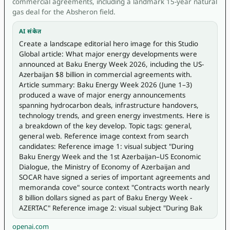
commercial agreements, including a landmark 15-year natural
gas deal for the Absheron field.
AI संकेत
Create a landscape editorial hero image for this Studio 
Global article: What major energy developments were 
announced at Baku Energy Week 2026, including the US-
Azerbaijan $8 billion in commercial agreements with. 
Article summary: Baku Energy Week 2026 (June 1–3) 
produced a wave of major energy announcements 
spanning hydrocarbon deals, infrastructure handovers, 
technology trends, and green energy investments. Here is 
a breakdown of the key develop. Topic tags: general, 
general web. Reference image context from search 
candidates: Reference image 1: visual subject "During 
Baku Energy Week and the 1st Azerbaijan–US Economic 
Dialogue, the Ministry of Economy of Azerbaijan and 
SOCAR have signed a series of important agreements and 
memoranda cove" source context "Contracts worth nearly 
8 billion dollars signed as part of Baku Energy Week - 
AZERTAC" Reference image 2: visual subject "During Bak
openai.com