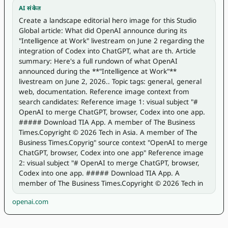
AI संकेत
Create a landscape editorial hero image for this Studio 
Global article: What did OpenAI announce during its 
"Intelligence at Work" livestream on June 2 regarding the 
integration of Codex into ChatGPT, what are th. Article 
summary: Here's a full rundown of what OpenAI 
announced during the **"Intelligence at Work"** 
livestream on June 2, 2026.. Topic tags: general, general 
web, documentation. Reference image context from 
search candidates: Reference image 1: visual subject "# 
OpenAI to merge ChatGPT, browser, Codex into one app. 
##### Download TIA App. A member of The Business 
Times.Copyright © 2026 Tech in Asia. A member of The 
Business Times.Copyrig" source context "OpenAI to merge 
ChatGPT, browser, Codex into one app" Reference image 
2: visual subject "# OpenAI to merge ChatGPT, browser, 
Codex into one app. ##### Download TIA App. A 
member of The Business Times.Copyright © 2026 Tech in 
openai.com