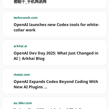
都能干_手机网易网
techcrunch.com
OpenAI launches new Codex tools for white-
collar work
arkhai.ai
OpenAI Dev Day 2025: What Just Changed in
AI | Arkhai Blog
chatai.com
OpenAI Expands Codex Beyond Coding With
New AI Plugins ...
eu.36kr.com