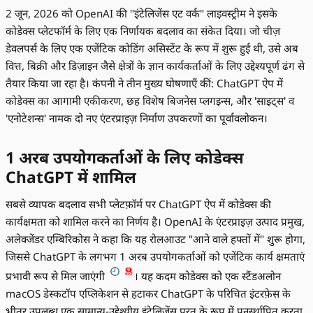
2 जून, 2026 को OpenAI की "इंटेलिजेंस एट वर्क" लाइवस्ट्रीम ने इसके
कोडेक्स प्लेटफॉर्म के लिए एक निर्णायक बदलाव का संकेत दिया। जो चीज़
डेवलपर्स के लिए एक एजेंटिक कोडिंग असिस्टेंट के रूप में शुरू हुई थी, उसे अब
वित्त, बिक्री और डिज़ाइन जैसे क्षेत्रों के ज्ञान कार्यकर्ताओं के लिए उद्देश्यपूर्ण ढंग से
तैयार किया जा रहा है। कंपनी ने तीन मुख्य घोषणाएँ कीं: ChatGPT ऐप में
कोडेक्स का आगामी एकीकरण, छह विशेष बिजनेस प्लगइन्स, और 'साइट्स' व
'एनोटेशन्स' नामक दो नए एंटरप्राइज़ निर्माण उपकरणों का पूर्वावलोकन।
1 अरब उपयोगकर्ताओं के लिए कोडेक्स
ChatGPT में शामिल
सबसे व्यापक बदलाव सभी प्लेटफ़ॉर्म पर ChatGPT ऐप में कोडेक्स की
कार्यक्षमता को शामिल करने का निर्णय है। OpenAI के एंटरप्राइज़ उत्पाद प्रमुख,
अलेक्जेंडर एम्बिरिकोस ने कहा कि यह रोलआउट "आने वाले हफ्तों में" शुरू होगा,
जिससे ChatGPT के लगभग 1 अरब उपयोगकर्ताओं को एजेंटिक कार्य क्षमताएं
प्रभावी रूप से मिल जाएंगी
। यह कदम कोडेक्स को एक स्टैंडअलोन
macOS डेस्कटॉप एप्लिकेशन से हटाकर ChatGPT के परिचित इंटरफ़ेस के
भीतर उपलब्ध एक सामान्य-उद्देश्यीय इंटेलिजेंस परत के रूप में पुनर्स्थापित करता