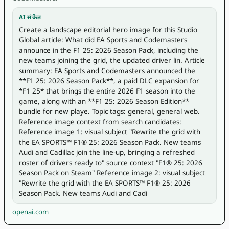
AI संकेत
Create a landscape editorial hero image for this Studio 
Global article: What did EA Sports and Codemasters 
announce in the F1 25: 2026 Season Pack, including the 
new teams joining the grid, the updated driver lin. Article 
summary: EA Sports and Codemasters announced the 
**F1 25: 2026 Season Pack**, a paid DLC expansion for 
*F1 25* that brings the entire 2026 F1 season into the 
game, along with an **F1 25: 2026 Season Edition** 
bundle for new playe. Topic tags: general, general web. 
Reference image context from search candidates: 
Reference image 1: visual subject "Rewrite the grid with 
the EA SPORTS™ F1® 25: 2026 Season Pack. New teams 
Audi and Cadillac join the line-up, bringing a refreshed 
roster of drivers ready to" source context "F1® 25: 2026 
Season Pack on Steam" Reference image 2: visual subject 
"Rewrite the grid with the EA SPORTS™ F1® 25: 2026 
Season Pack. New teams Audi and Cadi
openai.com