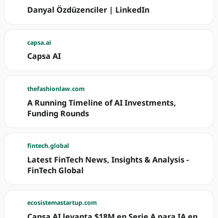
Danyal Özdüzenciler | LinkedIn
capsa.ai
Capsa AI
thefashionlaw.com
A Running Timeline of AI Investments,
Funding Rounds
fintech.global
Latest FinTech News, Insights & Analysis -
FinTech Global
ecosistemastartup.com
Capsa AI levanta $18M en Serie A para IA en