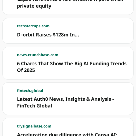
private equity
techstartups.com
D‐orbit Raises $128m In...
news.crunchbase.com
6 Charts That Show The Big AI Funding Trends
Of 2025
fintech.global
Latest Auth0 News, Insights & Analysis -
FinTech Global
trysignalbase.com
Accelerating due diligence with Capsa AI: