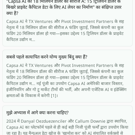
"Capsa AI का 18 मिलियन डॉलर का सीरीज A: 15 ट्रिलियन डॉलर के
बिखरे प्राइवेट कैपिटल डेटा के लिए AI लेयर का निर्माण" का संक्षिप्त उत्तर
क्या है?
Capsa AI ने TX Ventures और Pivot Investment Partners के सह
नेतृत्व में 18 मिलियन डॉलर की सीरीज A फंडिंग जुटाई, जिससे कंपनी का कुल
फंडिंग 20 मिलियन डॉलर हो गया—इसका उद्देश्य 15 ट्रिलियन डॉलर के प्राइवेट
कैपिटल उद्योग म...
सबसे पहले सत्यापित करने योग्य मुख्य बिंदु क्या हैं?
Capsa AI ने TX Ventures और Pivot Investment Partners के सह
नेतृत्व में 18 मिलियन डॉलर की सीरीज A फंडिंग जुटाई, जिससे कंपनी का कुल
फंडिंग 20 मिलियन डॉलर हो गया—इसका उद्देश्य 15 ट्रिलियन डॉलर के प्राइवेट
कैपिटल उद्योग म... नई पूंजी का उपयोग Capsa AI अमेरिकी बाजार विस्तार,
इंजीनियरिंग और गो टू मार्केट टीमों की भर्ती, और अपनी एजेंटिक AI व इंडेक्सिंग
क्षमताओं के विकास में करेगी [1]।
मुझे अभ्यास में आगे क्या करना चाहिए?
2024 में Danyal Oezduezenciler और Callum Downie द्वारा स्थापित,
Capsa AI का प्लेटफॉर्म पहले से ही कई बड़ी निजी पूंजी फर्मों द्वारा उपयोग किया
जा रहा है। यह मैन्युअल डेटा खोज के 'खामोश कर' को AI संचालित वर्कफ़्लो से