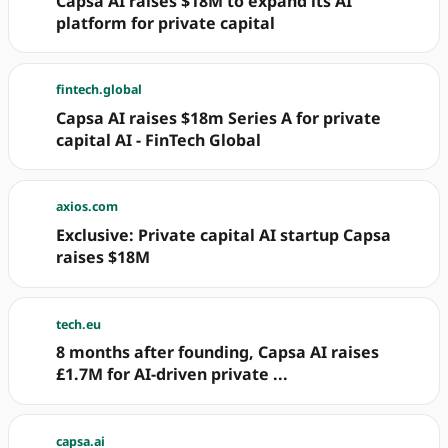
Capsa AI raises $18M to expand its AI
platform for private capital
fintech.global
Capsa AI raises $18m Series A for private
capital AI - FinTech Global
axios.com
Exclusive: Private capital AI startup Capsa
raises $18M
tech.eu
8 months after founding, Capsa AI raises
£1.7M for AI-driven private ...
capsa.ai