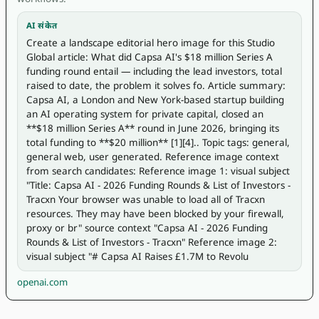
AI संकेत
Create a landscape editorial hero image for this Studio 
Global article: What did Capsa AI's $18 million Series A 
funding round entail — including the lead investors, total 
raised to date, the problem it solves fo. Article summary: 
Capsa AI, a London and New York-based startup building 
an AI operating system for private capital, closed an 
**$18 million Series A** round in June 2026, bringing its 
total funding to **$20 million** [1][4].. Topic tags: general, 
general web, user generated. Reference image context 
from search candidates: Reference image 1: visual subject 
"Title: Capsa AI - 2026 Funding Rounds & List of Investors - 
Tracxn Your browser was unable to load all of Tracxn 
resources. They may have been blocked by your firewall, 
proxy or br" source context "Capsa AI - 2026 Funding 
Rounds & List of Investors - Tracxn" Reference image 2: 
visual subject "# Capsa AI Raises £1.7M to Revolu
openai.com