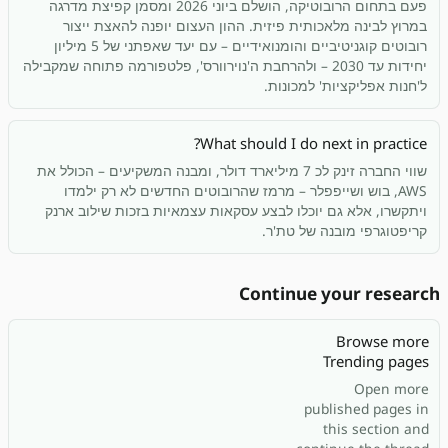
פעם בתחום הרובוטיקה, הושלם ביוני 2026 ומסמן קפיצת מדרגה
במרוץ לבינה מלאכותית פיזית. ההון העצום יופנה להאצת ייצור
רובוטים קוגניטיביים והומנואידיים – עם יעד שאפתני של 5 מיליון
יחידות עד 2030 – ולהרחבת ה'נוירוורס', פלטפורמה פתוחה שמקבילה
ל'חנות אפליקציות' למכונות.
What should I do next in practice?
שווי החברה זינק לכ 7 מיליארד דולר, ומבנה המשקיעים – הכולל את
AWS, בוש ושייפפלר – מרמז שהרובוטים החדשים לא רק ילמדו
ויתקשרו, אלא גם יוכלו לבצע עסקאות עצמאיות בזכות שילוב ארנק
קריפטוגרפי מובנה של טת'ר.
Continue your research
Browse more
Trending pages
Open more
published pages in
this section and