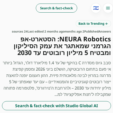
🇮🇱
Search & fact-check
← Back to Trending
24 sources
Last edited 2 months ago
2 months ago
Published
Answers
NEURA Robotics: הסטארט-אפ
הגרמני שמאתגר את עמק הסיליקון
ומבטיח 5 מיליון רובוטים עד 2030
סבב גיוס מסדרה C בהיקף של עד 1.4 מיליארד דולר, הגדול ביותר
אי פעם בתחום הרובוטיקה, הושלם ביוני 2026 ומסמן קפיצת
מדרגה במרוץ לבינה מלאכותית פיזית. ההון העצום יופנה להאצת
ייצור רובוטים קוגניטיביים והומנואידיים – עם יעד שאפתני של 5
מיליון יחידות עד 2030 – ולהרחבת ה'נוירוורס', פלטפורמה פתוחה
שמקבילה ל'חנות אפליקציות' למ...
Search & fact-check with Studio Global AI