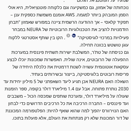
שמעיד על הפוטנציאל הגלום
.
נוכחותה של אמזון, גם כמשקיעה וגם כלקוחה פוטנציאלית, היא אולי
הסמן המובהק ביותר למגמה. AWS אומנם משמשת כספקית ענן –
תפקיד קלאסי – אך ההודעה הרשמית ציינה במפורש שאמזון "תבחן
הזדמנויות להציב את הטכנולוגיות הרובוטיות של NEURA במבחר
פעילויות במרכזי לוגיסטיקה"
. הקו בין שותף אסטרטגי ללקוח
עוגן טושטש בכוונה תחילה.
גם כניסתה של טת'ר, המשלבת ישירות תשתית פיננסית במערכות
ההפעלה של הרובוטים, אינה שולית. האפשרות שמכונות יוכלו לבצע
עסקאות אוטונומית עשויה לשנות דרמטית את כלכלת היחידה של
פריסות רובוטים בלוגיסטיקה, בייצור ובשירותים בעתיד.
השאלה האם NEURA אכן תגיע ליעד השאפתני של 5 מיליון יחידות עד
2030 נותרת פתוחה. אבל עם 1.4 מיליארד דולר בקופה, ספר הזמנות
שעולה על מיליארד דולר, ומערכת שותפים שמכסה הכול – משבבים
ועד פיננסים – החברה הרכיבה את כל הרכיבים הדרושים כדי לבחון
האם הנוירוורס יהפוך למה שהוא שואף להיות: הפלטפורמה המכוננת
של דור המכונות שלא רק מנתחות את העולם, אלא פועלות בתוכו.