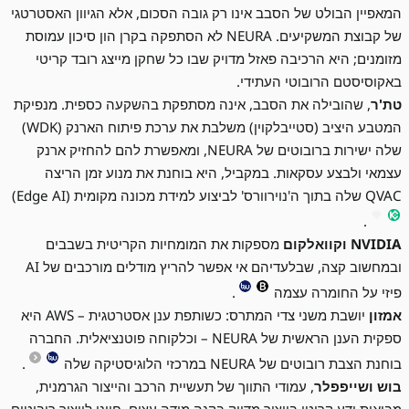
המאפיין הבולט של הסבב אינו רק גובה הסכום, אלא הגיוון האסטרטגי
של קבוצת המשקיעים. NEURA לא הסתפקה בקרן הון סיכון עמוסת
מזומנים; היא הרכיבה פאזל מדויק שבו כל שחקן מייצג רובד קריטי
באקוסיסטם הרובוטי העתידי.
טת'ר
, שהובילה את הסבב, אינה מסתפקת בהשקעה כספית. מנפיקת
המטבע היציב (סטייבלקוין) משלבת את ערכת פיתוח הארנק (WDK)
שלה ישירות ברובוטים של NEURA, ומאפשרת להם להחזיק ארנק
עצמאי ולבצע עסקאות. במקביל, היא בוחנת את מנוע זמן הריצה
QVAC שלה בתוך ה'נוירוורס' לביצוע למידת מכונה מקומית (Edge AI)
.
NVIDIA וקוואלקום
מספקות את המומחיות הקריטית בשבבים
ובמחשוב קצה, שבלעדיהם אי אפשר להריץ מודלים מורכבים של AI
פיזי על החומרה עצמה
.
אמזון
יושבת משני צדי המתרס: כשותפת ענן אסטרטגית – AWS היא
ספקית הענן הראשית של NEURA – וכלקוחה פוטנציאלית. החברה
בוחנת הצבת רובוטים של NEURA במרכזי הלוגיסטיקה שלה
.
בוש ושייפפלר
, עמודי התווך של תעשיית הרכב והייצור הגרמנית,