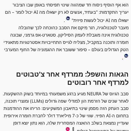
הוא אף הוסיף ניסוח חד שמהווה שינוי תפיסתי באופן שבו הציבור
יעריך התקדמות: "בעתיד, אנשים לא רק ישאלו מה AI יכול לומר – הם
ישאלו מה AI יכול לעשות פיזית"
.
מעבר לטכנולוגיה, רגר מיקם את הסבב כהוכחה לכך שהובלה
טכנולוגית אינה מוגבלת לעמק הסיליקון. סטארט-אפ גרמני, שבונה
חומרה ותוכנה במקביל, מצליח לגייס התחייבויות אסטרטגיות מתאגידי
הטק הגדולים בעולם – סיפור ששובר את ההגמוניה של החוף המערבי
.
הגאות והשפל: ממרדף אחר צ'טבוטים
למרדף אחר רובוטים
סבב הגיוס של NEURA מגיע ברגע משמעותי במיוחד בשוק ההשקעות.
לאחר שנים של הזרמת הון למודלי שפה גדולים (LLMs) ומוצרי תוכנה,
סבב העתק הזה מסמן שינוי בתיאבון המשקיעים: הריחו את ההזדמנות
בתחום ה-AI הפיזי. שווי של כ-7 מיליארד דולר לחברת חומרה אירופית
שעדיין נמצאת בשלב ההאצה המסחרית שלה, הוא נתון יוצא דופן