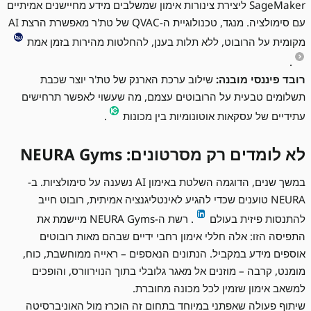
SageMaker ליצירת צינורות אימון שמשלבים מידע מחיישנים אמיתיים
עם סימולציה. מנגד, טכנולוגיית ה-QVAC של טת'ר מאפשרת הרצת AI
מקומית על הרובוט, ללא תלות בענן, להחלטות מהירות בזמן אמת
.
רובד פיננסי מובנה:
שילוב ערכת הארנק של טת'ר יוצר שכבת
תשלומים טבעית על הרובוטים עצמם, מה שעשוי לאפשר תרחישים
עתידיים של עסקאות אוטונומיות בין מכונות
.
לא לומדים רק מסרטונים: NEURA Gyms
במשך שנים, הדוגמה השלטת באימון AI נשענה על סימולציות. ב-
NEURA טוענים שכדי להגיע לאינטליגנציה אמיתית, רובוט חייב
להתנסות פיזית בעולם
. רשת ה-NEURA Gyms מיישמת את
התפיסה הזו: אלה חללי אימון רחבי ידיים שבהם מאות רובוטים
אוספים מידע במקביל. הנתונים הנאספים – ראייה ממוחשבת, כוח,
מומנט, קרבה – מוזנים אל מאגר גלובלי בתוך הנוירוורס, והופכים
למשאב אימון שזמין לכל מכונה מחוברת.
שיתוף פעולה שאפתני במיוחד בתחום זה הוכרז מול האוניברסיטה