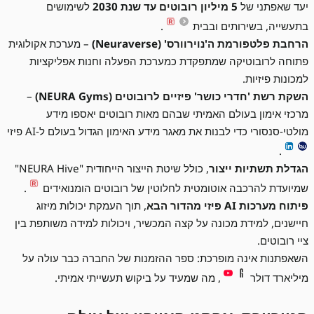
יעד שאפתני של
5 מיליון רובוטים עד שנת 2030
לשימושים
בתעשייה, בשירותים ובבית
.
הרחבת פלטפורמת ה'נוירוורס' (Neuraverse)
– מערכת אקולוגית
פתוחה לרובוטיקה שמתפקדת כמערכת הפעלה וחנות אפליקציות
למכונות פיזיות.
השקת רשת 'חדרי כושר' פיזיים לרובוטים (NEURA Gyms)
–
מרכזי אימון בעולם האמיתי שבהם מאות רובוטים יאספו מידע
מולטי-סנסורי כדי לבנות את מאגר מידע האימון הגדול בעולם ל-AI פיזי
.
הגדלת תשתיות ייצור
, כולל שיטת הייצור הייחודית "NEURA Hive"
שמיועדת להרכבה אוטומטית לחלוטין של רובוטים הומנואידים
.
פיתוח מערכות AI פיזי מהדור הבא
, תוך העמקת יכולות מיזוג
חיישנים, למידת מכונה על קצה המכשיר, ויכולות למידה משותפת בין
ציי רובוטים.
השאפתנות אינה מופרכת: ספר ההזמנות של החברה כבר עולה על
מיליארד דולר
, מה שמעיד על ביקוש תעשייתי אמיתי.