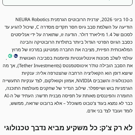
ב-10 ביוני 2026, יצרנית הרובוטים הגרמנית NEURA Robotics
הודיעה על השלמת סבב גיוס חסר תקדים מסדרה C, שיכול להגיע עד
לסכום של 1.4 מיליארד דולר. הודעה זו, שתוארה על ידי אנליסטים
כסבב הגיוס הפרטי הגדול ביותר בתולדות הרובוטיקה והבינה
המלאכותית הפיזית, מציבה את החברה ממטינגן במרכזו של מרוץ
עולמי לשלב מכונות אינטליגנטיות ומיומנות בסביבה האנושית
.
את הסבב הובילה טת'ר אינווסטמנטס (Tether Investments), אך מה
שיוצא דופן הוא הקואליציה הרחבה שהצטרפה אליה: ענקיות
הטכנולוגיה והשבבים NVIDIA, אמזון וקוואלקום, לצד ענקיות התעשייה
הגרמניות בוש ושייפפלר. שילוב הנדיר של שחקנים מעולמות התוכנה,
החומרה והפיננסים מאותת על תפיסה מבנית חדשה: העתיד של ה-AI
כבר לא נמצא בעוד צ'טבוט משוכלל – אלא ברובוט שרואה, ממשש,
לומד ועובד לצד בני אדם.
לא רק צ'ק: כל משקיע מביא נדבך טכנולוגי