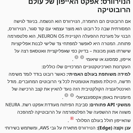
הנוירוורס: אפקט האייפון של עולם
הרובוטיקה
אם הרובוטים הם החומרה, הנוירוורס הוא הנשמה. בניגוד לגישה
המסורתית שבה כל רובוט הוא מוצר עצמאי עם קוד סגור, הנוירוורס,
הבנוי על מערכת ההפעלה הקניינית NEURON OS, הוא פלטפורמה
פתוחה. המטרה היא לאפשר למפתחי צד שלישי לבנות אפליקציות
שישרתו מגוון מכונות – בדיוק כפי שאפליקציית וואטסאפ רצה על
אייפון, סמסונג או שיאומי
.
העקרונות הארכיטקטוניים המרכזיים שלו כוללים:
למידה משותפת בעולם האמיתי:
כאשר רובוט בודד לומד משימה
חדשה, היכולת מופצת אוטומטית לכל צי הרובוטים המחוברים. מודל
האינטליגנציה הקולקטיבית הזה נועד להאיץ את קצב הרכישה של
מיומנויות באופן אקספוננציאלי
.
ממשקי API פתוחים:
סביבת הפיתוח מעודדת אפקט רשת. NEURA
משווה את ההשפעה של הפלטפורמה על הרובוטיקה למהפכה
שהאייפון חולל בעולם הסלולר
.
ענן וקצה (Edge):
הנוירוורס מתארח על גבי AWS, ומשתמש בשירותי