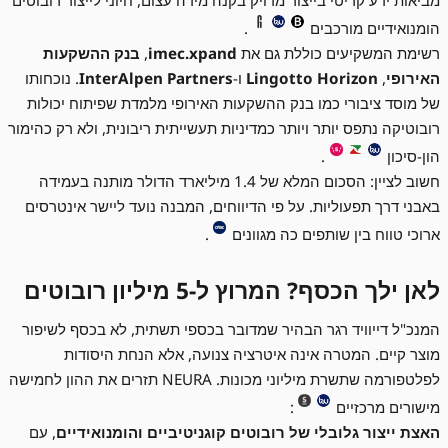
מביאות ידע קריטי בייצור מדויק בקנה מידה עצום, חיוני לייצור רובוטים
הומנואידיים מורכבים
.
רשימת המשקיעים כוללת גם את
imec.xpand
,
בנק ההשקעות
האירופי
,
Lingotto Horizon
ו-
InterAlpen Partners
. נוכחותו
של מוסד ציבורי כמו בנק ההשקעות האירופי מלמדת שפיתוח יכולות
רובוטיקה נתפס יותר ויותר כמדיניות תעשייתית ריבונית, ולא רק כהימור
הון-סיכון
.
חשוב לציין: הסכום המלא של 1.4 מיליארד הדולר מותנה בעמידה
באבני דרך תפעוליות. על פי הדיווחים, המבנה נועד ליישר אינטרסים
ארוכי טווח בין שותפים כה מגוונים
.
לאן ילך הכסף? המרוץ ל-5 מיליון רובוטים
המנכ"ל דייוויד רגר הבהיר שמדובר בכספי תשתית, לא בכסף לשיפור
מוצר קיים. המטרה אינה איטרציה צנועה, אלא הנחת היסודות
לפלטפורמה שתשרת מיליוני מכונות. NEURA תזרים את ההון לחמישה
מישורים מרכזיים
:
האצת ייצור גלובלי של רובוטים קוגניטיביים והומנואידיים
, עם