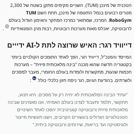
הטכנית של מינכן (TUM). השניים מקימים מתקן בשטח של 2,300
מטרים רבועים בנמל התעופה של מינכן, תחת השם
TUM
RoboGym
. המרכז, שמתואר כמרכז המחקר והאימון הגדול בעולם
לרובוטיקה, יאכלס מאות מערכות רובוטיות, רבות מהן הומנואידיות
.
דייוויד רגר: האיש שרוצה לתת ל-AI ידייים
המייסד והמנכ"ל, דייוויד רגר, הפך לאחד התומכים הקולניים ביותר
בקטגוריה חדשה שהוא מכנה "בינה מלאכותית פיזית" – מערכות
חכמות שנעות, מתקשרות ולומדות בעולם החומרי, מעבר למסכים
ולשרתים. בהודעת הגיוס, רגר ניסח חזון כלכלי כולל
:
"עתיד הבינה המלאכותית לא יחיה רק על מסכים. היא תנוע,
תתקשר, תלמד ותעבוד לצדנו בעולם האמיתי. אנו מאמינים שבינה
מלאכותית פיזית ורובוטיקה קוגניטיבית יהפכו לאחד השינויים
הטכנולוגיים הגדולים בעשורים הקרובים, וישנו תעשיות מייצור
ולוגיסטיקה ועד בריאות, שירותים ורובוטיקה ביתית."