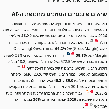
TSMC בשבבים המתקדמים ביותר שלה
.
שיאים פיננסיים המוזנים מתנופת ה-AI
האיומים התחרותיים ואזהרות הקיבולת מאוזנים על ידי התוצאות
הכספיות החזקות ביותר בתולדות החברה. וויי הציג רבעון ראשון לשנת
2026 שעבר את כל התחזיות, עם הכנסות שהגיעו ל-
35.9 מיליארד
דולר
. היכולת של החברה לתרגם ביקוש לרווח ניכרה ברווח
גולמי (Gross Margin) של
66.2%
וברווח תפעולי (Operating
Margin) של
58.1%
. הרווח הנקי הרבעוני זינק ב-58% לעומת
השנה שעברה לשיא של 572.5 מיליארד דולר טייוואני (18.2 מיליארד
דולר), הרבעון השמיני ברציפות של צמיחה דו-ספרתית
.
המומנטום לא מאט. עבור הרבעון השני של 2026, TSMC סיפקה
תחזית הכנסות של בין
39.0 ל-40.2 מיליארד דולר
, נתון גבוה
משמעותית לעומת 30.1 מיליארד הדולר שדווחו בתקופה המקבילה
ב-2025
. עבור השנה כולה, החברה עדכנה את תחזיתה וכעת
היא צופה
שמכירות 2026 יצמחו ביותר מ-30%
במונחי דולר
אמריקאי
.