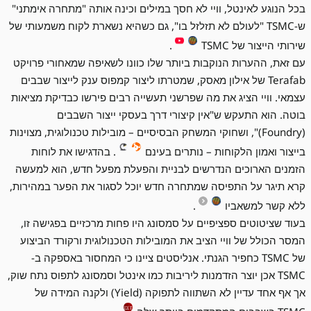
בכל הנוגע לאינטל, וויי לא חסך במילים וכינה אותה "מתחרה אימתני"
ש-TSMC "לעולם לא תזלזל בו", גם כשהיא נשארת לקוח משמעותי של
שירותי הייצור של TSMC
.
עם זאת, ההערות הנוקבות ביותר שלו כוונו לשאיפה שמאחורי פרויקט
Terafab של אילון מאסק, שמטרתו ליצור קמפוס ענק לייצור שבבים
עצמאי. וויי הציג את מה שפרשני תעשייה רבים פירשו כבדיקת מציאות
בוטה. הוא התעקש ש"אין קיצורי דרך בעסקי ייצור השבבים
(Foundry)", ושחוקי המשחק הבסיסיים – מובילות טכנולוגית, מצוינות
בייצור ואמון הלקוחות – נותרים בעינם
. בהדגישו את לוחות
הזמנים הארוכים הנדרשים לבניית והפעלת מפעל חדש, הוא למעשה
קרא תיגר על התפיסה שמתחרה חדש יוכל לסגור את הפער במהירות,
ללא קשר למשאביו
.
בעוד שציטוטים ספציפיים על סמסונג היו פחות מרכזיים בפגישה זו,
המסר הכולל של וויי הציב את המובילות הטכנולוגית ורקורד הביצוע
של TSMC כחפיר הגנתי. אנליסטים ציינו כי המחסור באספקה ב-
TSMC אכן יוצר הזדמנות ליריבות כמו אינטל וסמסונג לתפוס נתח שוק,
אך אף אחד עדיין לא השתווה לתפוקה (Yield) ולקנה המידה של