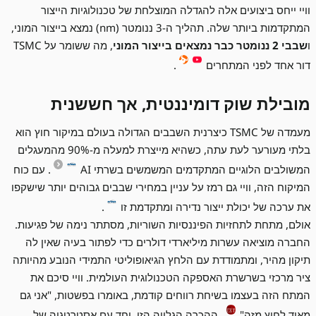
וויי ייחס ביצועים אלה להגדלה המוצלחת של טכנולוגיות הייצור
המתקדמות ביותר שלה. תהליך ה-3 ננומטר (nm) נמצא בייצור המוני,
ו
שבבי 2 ננומטר כבר נמצאים בייצור המוני
, מה ששומר על TSMC
דור אחד לפני המתחרים
.
מובילת שוק דומיננטית, אך חששנית
מעמדה של TSMC כיצרנית השבבים הגדולה בעולם במיקור חוץ הוא
בלתי מעורער לעת עתה, כשהיא מייצרת למעלה מ-90% מהמעגלים
המשולבים הלוגיים המתקדמים המשמשים בשרתי AI
. עם כוח
המיקוח הזה, וויי גם רמז על עניין במחירי שבבים גבוהים יותר שישקפו
את ערכה של יכולת ייצור נדירה ומתקדמת זו
.
אולם, מתחת לתחזיות הפיננסיות השוריות, מסתתר נימה של פגיעות.
החברה מוציאה עשרות מיליארדי דולרים כדי לפתור בעיה שאין לה
תיקון מהיר, ומתמודדת עם הלחץ הגיאופוליטי התמידי הנובע מהיותה
ציר מרכזי בשרשרת האספקה הטכנולוגית העולמית. וויי סיכם את
המתח הזה בעצמו בשיחת רווחים קודמת, באומרו בפשטות, "אני גם
מאוד לחוץ מזה"
. ההכרה הגלויה הזו, יחד עם אסטרטגיה של