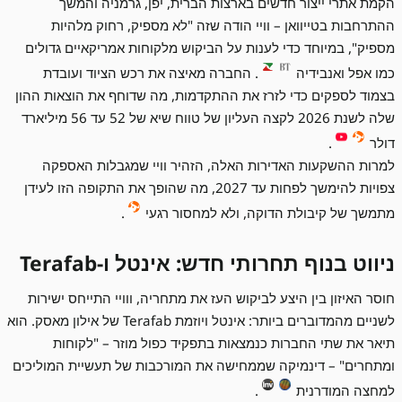
הקמת אתרי ייצור חדשים בארצות הברית, יפן, גרמניה והמשך
ההתרחבות בטייוואן – וויי הודה שזה "לא מספיק, רחוק מלהיות
מספיק", במיוחד כדי לענות על הביקוש מלקוחות אמריקאיים גדולים
כמו אפל ואנבידיה
. החברה מאיצה את רכש הציוד ועובדת
בצמוד לספקים כדי לזרז את ההתקדמות, מה שדוחף את הוצאות ההון
שלה לשנת 2026 לקצה העליון של טווח שיא של 52 עד 56 מיליארד
דולר
.
למרות ההשקעות האדירות האלה, הזהיר וויי שמגבלות האספקה
צפויות להימשך לפחות עד 2027, מה שהופך את התקופה הזו לעידן
מתמשך של קיבולת הדוקה, ולא למחסור רגעי
.
ניווט בנוף תחרותי חדש: אינטל ו-Terafab
חוסר האיזון בין היצע לביקוש העז את מתחריה, ווויי התייחס ישירות
לשניים מהמדוברים ביותר: אינטל ויוזמת Terafab של אילון מאסק. הוא
תיאר את שתי החברות כנמצאות בתפקיד כפול מוזר – "לקוחות
ומתחרים" – דינמיקה שממחישה את המורכבות של תעשיית המוליכים
למחצה המודרנית
.