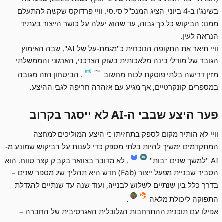
בשינג'ו ב-4 ביוני, הציג המנכ"ל סי.סי. וויי פרדוקס שקשה להתעלם
ממנו: הביקוש כל כך גבוה, עד שהוא יעלה על כושר הייצור בעתיד
הנראה לעין.
וויי תיאר את התקופה הנוכחית כ"מגמת-על של AI", שבה האימוץ
הגובר של מודלי בינה מלאכותית בשוק הצרכני, הארגוני והממשלתי
מזין דרישה בלתי פוסקת לכוח מחשוב
. הביטחון הזה מגובה
במספרים קונקרטיים, אך מגיע עם אזהרה חריפה לגבי ההיצע.
פער היצע שבבי ה-AI לא ייסגר בקרוב
וויי לא הותיר מקום לספק בתחזיתו כי היצע המוליכים למחצה
המתקדמים ימשיך להיות בלתי מספק כדי לענות על הביקוש שמונע מ-
AI "למשך שנים רבות"
. לא מדובר בצוואר בקבוק קצר טווח. הוא
הסביר שבניית מפעל ייצור (Fab) חדש היא תהליך של מספר שנים –
בדרך כלל בין שנתיים לשלוש לבנייה, ועוד שנה עד שנתיים להגדלת
התפוקה ליכולת מלאה
.
אפילו עם תוכנית ההתרחבות הגלובלית האגרסיבית של החברה –