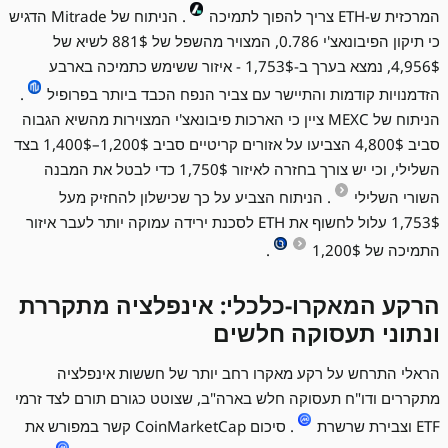
המרכזית ש-ETH צריך להפוך לתמיכה
. הניתוח של Mitrade הדגיש
כי תיקון הפיבונאצ'י 0.786, המצויר מהשפל של 881$ לשיא של
4,956$, נמצא בערך ב-1,753$ - איזור ששימש כתמיכה בארבע
הזדמנויות קודמות והתיישר עם צביר הנפח הכבד ביותר בפרופיל
.
הניתוח של MEXC ציין כי הארכות פיבונאצ'י המצוירות מהשיא הגבוה
סביב 4,800$ הצביעו על אזורים קריטיים סביב 1,200$–1,400$ בצד
השלילי, וכי יש צורך בחזרה לאיזור 1,750$ כדי לבטל את המבנה
השורי השלילי
. הניתוח הצביע על כך שכישלון להחזיק מעל
1,753$ עלול לחשוף את ETH לסכנת ירידה עמוקה יותר לעבר איזור
התמיכה של 1,200$
.
הרקע המאקרו-כלכלי: אינפלציה מתקררת
ונתוני תעסוקה חלשים
הראלי התרחש על רקע מאקרו רחב יותר של חששות אינפלציה
מתקררים ודו"ח תעסוקה חלש בארה"ב, שצוטט כגורם תורם לצד זרמי
ETF וצבירת שרשרת
. סיכום CoinMarketCap קשר במפורש את