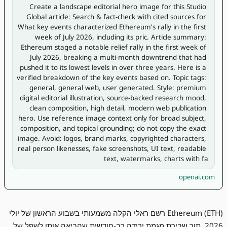
Create a landscape editorial hero image for this Studio 
Global article: Search & fact-check with cited sources for 
What key events characterized Ethereum's rally in the first 
week of July 2026, including its pric. Article summary: 
Ethereum staged a notable relief rally in the first week of 
July 2026, breaking a multi-month downtrend that had 
pushed it to its lowest levels in over three years. Here is a 
verified breakdown of the key events based on. Topic tags: 
general, general web, user generated. Style: premium 
digital editorial illustration, source-backed research mood, 
clean composition, high detail, modern web publication 
hero. Use reference image context only for broad subject, 
composition, and topical grounding; do not copy the exact 
image. Avoid: logos, brand marks, copyrighted characters, 
real person likenesses, fake screenshots, UI text, readable 
text, watermarks, charts with fa
openai.com
Ethereum (ETH) רשם ראלי הקלה משמעותי בשבוע הראשון של יולי
2026, תוך שבירת מגמת ירידה רב-חודשית שהביאה אותו לשפל של