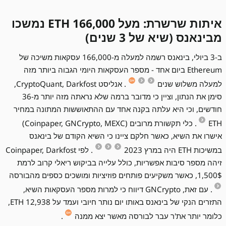
איתות שרשרת: מעל 166,000 ETH נמשכו
מבינאנס (שיא של 3 שנים)
ב-3 ביולי, בינאנס רשמה למעלה מ-166,000 עסקאות משיכה של
Ethereum ביום אחד - מספר העסקאות היומי הגבוה ביותר מזה
למעלה משלוש שנים
. אנליסט CryptoQuant, Darkfost,
סימן את הנתון, וציין כי מדובר ברמה שלא נראתה מזה יותר מ-36
חודשים, וכי היא עלתה בקנה אחד עם ההתאוששות המתונה במחיר
ETH
. כלי תקשורת מרובים (Coinpaper, GNCrypto, MEXC)
אישרו את השיא, כאשר חלקם ציינו כי השיא הקודם של בינאנס
במשיכות ETH היה במרץ 2023
. לפי Coinpaper, Darkfost
זיהה מספר סיבות אפשריות, כולל עלייה בביקוש ריאלי קרוב לרמת
1,500$, כאשר משקיעים פותחים פוזיציות ומושכים כספים מהבורסה
. עם זאת, GNCrypto דיווח כי למרות מספר העסקאות השיא,
התזרים הנקי של בינאנס באותו יום נותר חיובי ועמד על 12,938 ETH,
כלומר יותר את'ר עבר לבורסה מאשר יצא ממנה
.