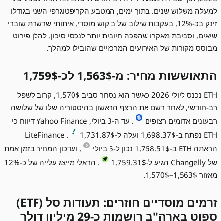
למעלה משלוש שנים. בתוך ימים, המטבע הקריפטוגרפי השני בגודלו
זינק בכ-12%, בעקבות שילוב של ביקוש מוסדי, איתותי שרשרת שוברי
שיאים, וסביבת מאקרו שהפכה חיובית יותר לנכסי סיכון. להלן פירוט
מבוסס מקורות של האירועים המרכזיים שהובילו למהלך.
התאוששות מחיר: מ-1,563$ לכ-1,759$
ETH נכנס ליולי 2026 כאשר הוא נסחר סביב 1,570$, קרוב לשפל
רב-חודשי, לאחר רשם את הרצף הראשון בהיסטוריה שלו של שלושה
רבעונים אדומים רצופים
. עד ה-3 ביולי, Yahoo Finance דיווח כי
ETH נפתח ב-1,698.37$ ועלה ל-1,731.87$
. LiteFinance
הראתה ETH ב-1,758.51$ נכון ל-5 ביולי
, ועדכון המחיר בזמן אמת
של Changelly הגיע ל-1,759.31$
. הראלי מייצג עלייה של כ-12%
מאזור 1,563$–1,570$.
זרמים מוסדיים חוזרים: תעודות סל (ETF)
ספוט בארה"ב רושמות כ-29 מיליון דולר