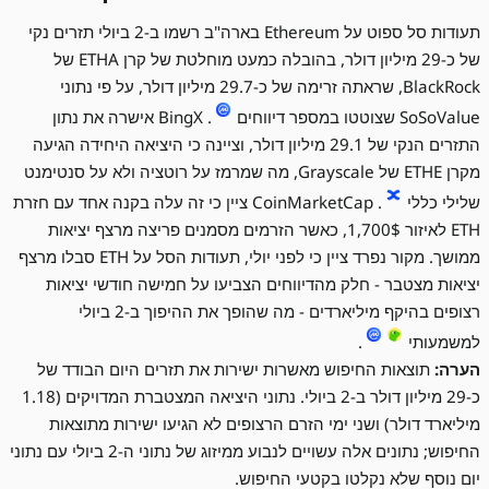
תעודות סל ספוט על Ethereum בארה"ב רשמו ב-2 ביולי תזרים נקי
של כ-29 מיליון דולר, בהובלה כמעט מוחלטת של קרן ETHA של
BlackRock, שראתה זרימה של כ-29.7 מיליון דולר, על פי נתוני
SoSoValue שצוטטו במספר דיווחים
. BingX אישרה את נתון
התזרים הנקי של 29.1 מיליון דולר, וציינה כי היציאה היחידה הגיעה
מקרן ETHE של Grayscale, מה שמרמז על רוטציה ולא על סנטימנט
שלילי כללי
. CoinMarketCap ציין כי זה עלה בקנה אחד עם חזרת
ETH לאיזור 1,700$, כאשר הזרמים מסמנים פריצה מרצף יציאות
ממושך. מקור נפרד ציין כי לפני יולי, תעודות הסל על ETH סבלו מרצף
יציאות מצטבר - חלק מהדיווחים הצביעו על חמישה חודשי יציאות
רצופים בהיקף מיליארדים - מה שהופך את ההיפוך ב-2 ביולי
למשמעותי
.
הערה:
תוצאות החיפוש מאשרות ישירות את תזרים היום הבודד של
כ-29 מיליון דולר ב-2 ביולי. נתוני היציאה המצטברת המדויקים (1.18
מיליארד דולר) ושני ימי הזרם הרצופים לא הגיעו ישירות מתוצאות
החיפוש; נתונים אלה עשויים לנבוע ממיזוג של נתוני ה-2 ביולי עם נתוני
יום נוסף שלא נקלטו בקטעי החיפוש.