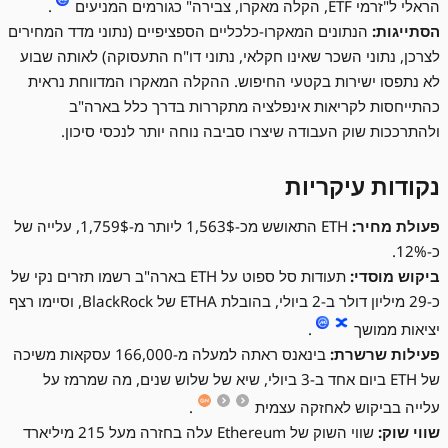
הראלי ל"זרמי ETF, הקלה מאקרו, צבירה" כגורמים המניעים
.
הסתייגות:
הנתונים המאקרו-כלכליים הספציפיים (נתוני מדד המחירים
לצרכן, נתוני השכר שאינו חקלאי, נתוני דו"ח התעסוקה) לאותה שבוע
לא נתפסו ישירות בקטעי החיפוש. ההקלה המאקרו המדווחת נראית
כהתייחסות לקריאות אינפלציה מתקררות בדרך כלל בארה"ב
ולהתרככות שוק העבודה שיצרו סביבה נוחה יותר לנכסי סיכון.
נקודות עיקריות
פעולת מחיר:
ETH התאושש מכ-1,563$ ליותר מ-1,759$, עלייה של
כ-12%.
ביקוש מוסדי:
תעודות סל ספוט על ETH בארה"ב רשמו תזרים נקי של
כ-29 מיליון דולר ב-2 ביולי, בהובלת ETHA של BlackRock, וסיימו רצף
יציאות ממושך
.
פעילות שרשרת:
בינאנס ראתה למעלה מ-166,000 עסקאות משיכה
של ETH ביום אחד ב-3 ביולי, שיא של שלוש שנים, מה שמרמז על
עלייה בביקוש לאחזקה עצמית
.
שווי שוק:
שווי השוק של Ethereum עלה בחזרה מעל 215 מיליארד